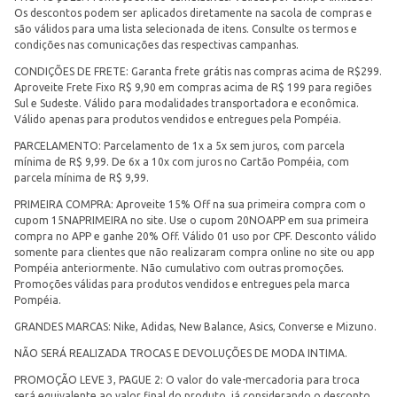
Os descontos podem ser aplicados diretamente na sacola de compras e
são válidos para uma lista selecionada de itens. Consulte os termos e
condições nas comunicações das respectivas campanhas.
CONDIÇÕES DE FRETE: Garanta frete grátis nas compras acima de R$299.
Aproveite Frete Fixo R$ 9,90 em compras acima de R$ 199 para regiões
Sul e Sudeste. Válido para modalidades transportadora e econômica.
Válido apenas para produtos vendidos e entregues pela Pompéia.
PARCELAMENTO: Parcelamento de 1x a 5x sem juros, com parcela
mínima de R$ 9,99. De 6x a 10x com juros no Cartão Pompéia, com
parcela mínima de R$ 9,99.
PRIMEIRA COMPRA: Aproveite 15% Off na sua primeira compra com o
cupom 15NAPRIMEIRA no site. Use o cupom 20NOAPP em sua primeira
compra no APP e ganhe 20% Off. Válido 01 uso por CPF. Desconto válido
somente para clientes que não realizaram compra online no site ou app
Pompéia anteriormente. Não cumulativo com outras promoções.
Promoções válidas para produtos vendidos e entregues pela marca
Pompéia.
GRANDES MARCAS: Nike, Adidas, New Balance, Asics, Converse e Mizuno.
NÃO SERÁ REALIZADA TROCAS E DEVOLUÇÕES DE MODA INTIMA.
PROMOÇÃO LEVE 3, PAGUE 2: O valor do vale-mercadoria para troca
será equivalente ao valor final do produto, já considerando o desconto