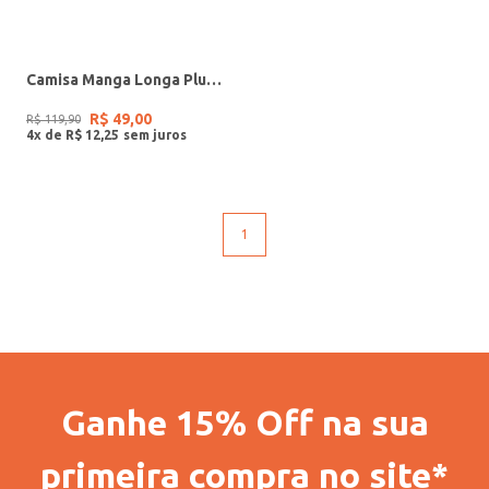
Camisa Manga Longa Plus Size Masculina BORDO
R$
49
,
00
R$
119
,
90
4
x de
R$
12
,
25
1
Ganhe 15% Off na sua
primeira compra no site*