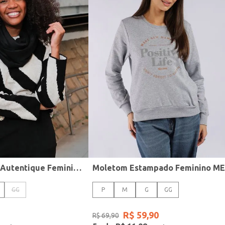
Blusão Mousse Autentique Feminino PRETO/PRETO/OFF WHITE
GG
P
M
G
GG
R$
59
,
90
R$
69
,
90