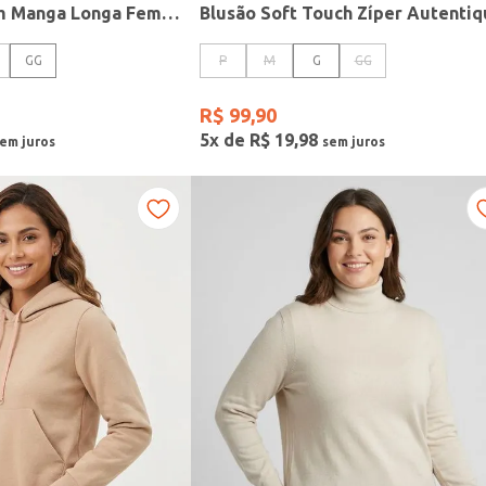
Blusão Moletom Manga Longa Feminino MARROM
GG
P
M
G
GG
R$
99
,
90
5
x de
R$
19
,
98