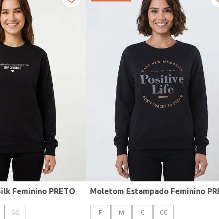
ilk Feminino PRETO
GG
P
M
G
GG