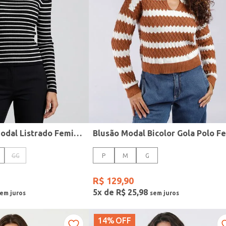
Blusão Tricot Modal Listrado Feminino PRETO/PRETO/BRANCO
GG
P
M
G
R$
129
,
90
5
x de
R$
25
,
98
14%
OFF