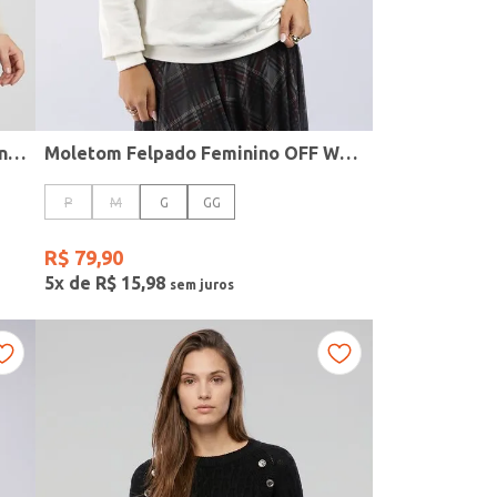
Blusa Tricot Modal Plus Size Feminina AREIA
Moletom Felpado Feminino OFF WHITE
P
M
G
GG
R$
79
,
90
5
x de
R$
15
,
98