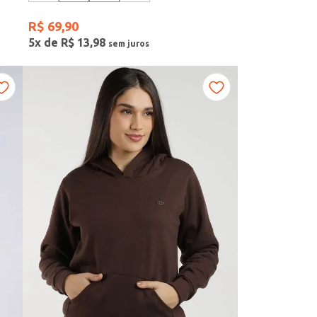
R$
69
,
90
5
x de
R$
13
,
98