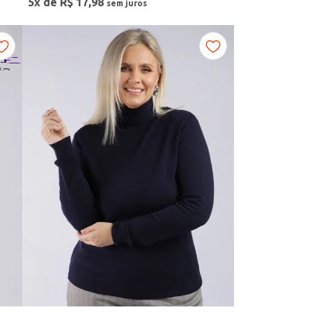
5
x de
R$
17
,
98