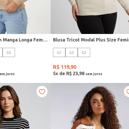
Blusão Moletom Manga Longa Feminino BEGE
GG
G1
G2
G3
R$
119
,
90
5
x de
R$
23
,
98