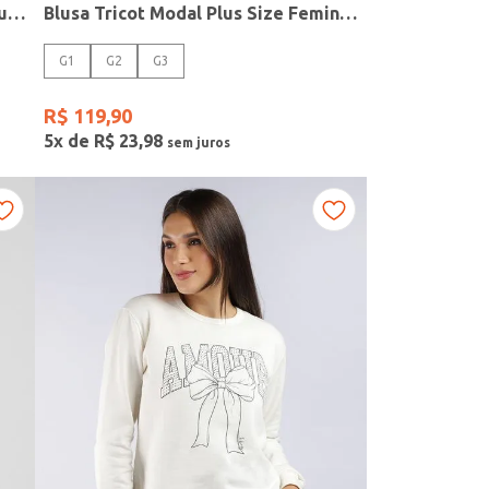
Blusão Soft Touch Zíper Autentique Feminino MARROM
Blusa Tricot Modal Plus Size Feminina MARINHO
G1
G2
G3
R$
119
,
90
5
x de
R$
23
,
98