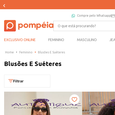
Compre pelo Whatsapp
O que está procurando?
EXCLUSIVO ONLINE
FEMININO
MASCULINO
JE
Feminino
Blusões E Suéteres
Blusões E Suéteres
Filtrar
Cores
Amarelo
Marca