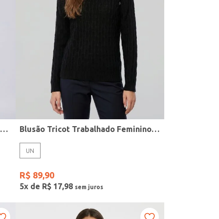
Blusão Modal Bicolor Gola Polo Feminino CARAMELO/CARAMELO/OFF WHITE
Blusão Tricot Trabalhado Feminino PRETO
UN
R$
89
,
90
5
x de
R$
17
,
98