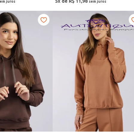
5
x de
R$
11
,
98