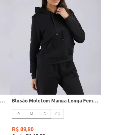
Moletom Estampado Feminino MESCLA
Blusão Moletom Manga Longa Feminino PRETO
P
M
G
GG
R$
89
,
90