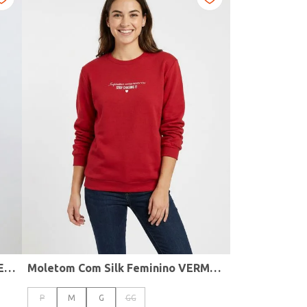
Moletom Estampado Feminino PRETO
Moletom Com Silk Feminino VERMELHO
P
M
G
GG