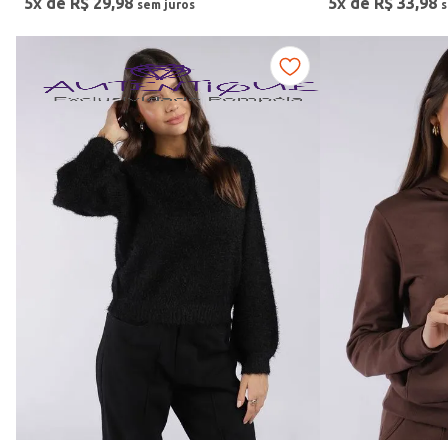
5
x de
R$
29
,
98
5
x de
R$
33
,
98
Gola