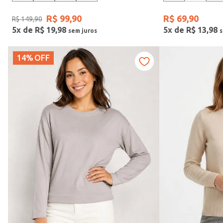
R$
99
,
90
R$
69
,
90
R$
149
,
90
5
x de
R$
19
,
98
5
x de
R$
13
,
98
Vendido Por
14%
OFF