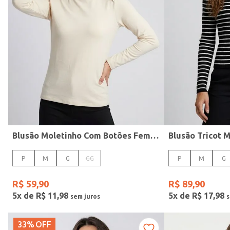
Personagens
Blusão Moletinho Com Botões Feminina AREIA
P
M
G
GG
P
M
G
R$
59
,
90
R$
89
,
90
5
x de
R$
11
,
98
5
x de
R$
17
,
98
33%
OFF