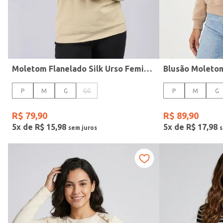
Manga
Moletom Flanelado Silk Urso Feminino BEGE
P
M
G
GG
P
M
G
R$
79
,
90
R$
89
,
90
5
x de
R$
15
,
98
5
x de
R$
17
,
98