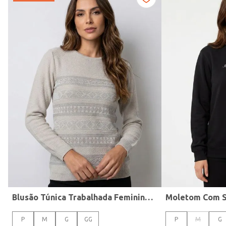
Tecido
Blusão Túnica Trabalhada Feminino CINZA CLARO
Moletom Com S
P
M
G
GG
P
M
G