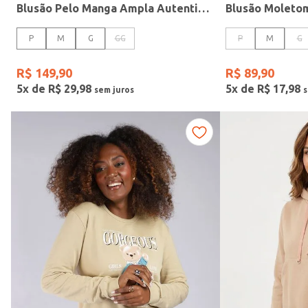
Blusão Pelo Manga Ampla Autentique Feminino PRETO
P
M
G
GG
P
M
G
Idade
R$
149
,
90
R$
89
,
90
5
x de
R$
29
,
98
5
x de
R$
17
,
98