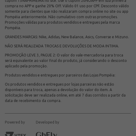
cupom 15NAPRIMEIRA no site. Use o cupom 20NOAPP em sua primeira
compra no APP e ganhe 20% Off. Válido 01 uso por CPF. Desconto válido
somente para clientes que não realizaram compra online no site ou app
Pompéia anteriormente. Não cumulativo com outras promoções.
Promoções válidas para produtos vendidos e entregues pela marca
Pompéia.
GRANDES MARCAS: Nike, Adidas, New Balance, Asics, Converse e Mizuno.
NÃO SERÁ REALIZADA TROCAS E DEVOLUÇÕES DE MODA INTIMA.
PROMOÇÃO LEVE 3, PAGUE 2: O valor do vale-mercadoria para troca
será equivalente ao valor final do produto, já considerando o desconto
aplicado pela promoção.
Produtos vendidos e entregues por parceiros das Lojas Pompéia:
Os produtos vendidos e entregues por lojas parceiras não estão
disponíveis para troca, apenas a devolução do valor do item. A
solicitação deve ser realizada online, em até 7 dias corridos a partir da
data de recebimento da compra.
Powered by
Developed by