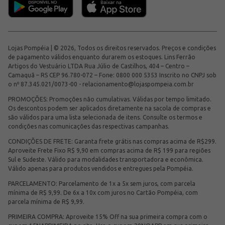
Lojas Pompéia | © 2026, Todos os direitos reservados. Preços e condições
de pagamento válidos enquanto durarem os estoques. Lins Ferrão
Artigos do Vestuário LTDA Rua Júlio de Castilhos, 404 – Centro –
Camaquã – RS CEP 96.780-072 – Fone: 0800 000 5353 Inscrito no CNPJ sob
o nº 87.345.021/0073-00 -
relacionamento@lojaspompeia.com.br
PROMOÇÕES: Promoções não cumulativas. Válidas por tempo limitado.
Os descontos podem ser aplicados diretamente na sacola de compras e
são válidos para uma lista selecionada de itens. Consulte os termos e
condições nas comunicações das respectivas campanhas.
CONDIÇÕES DE FRETE: Garanta frete grátis nas compras acima de R$299.
Aproveite Frete Fixo R$ 9,90 em compras acima de R$ 199 para regiões
Sul e Sudeste. Válido para modalidades transportadora e econômica.
Válido apenas para produtos vendidos e entregues pela Pompéia.
PARCELAMENTO: Parcelamento de 1x a 5x sem juros, com parcela
mínima de R$ 9,99. De 6x a 10x com juros no Cartão Pompéia, com
parcela mínima de R$ 9,99.
PRIMEIRA COMPRA: Aproveite 15% Off na sua primeira compra com o