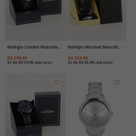
Relógio Condor Masculino PRETO
Relógio Mormaii Masculino PRETO
R$
299
,
90
R$
229
,
90
5
x de
R$
59
,
98
5
x de
R$
45
,
98