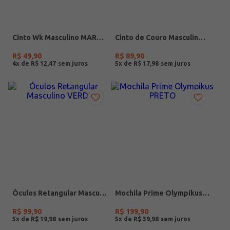
Cinto Wk Masculino MARROM
Cinto de Couro Masculino PRETO
R$
49
,
90
R$
89
,
90
4
x de
R$
12
,
47
5
x de
R$
17
,
98
Óculos Retangular Masculino VERDE
Mochila Prime Olympikus PRETO
R$
99
,
90
R$
199
,
90
5
x de
R$
19
,
98
5
x de
R$
39
,
98