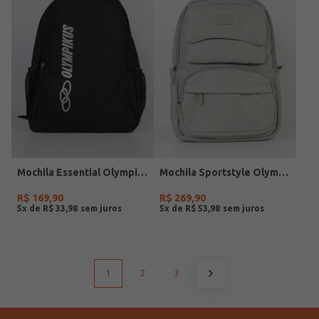
Mochila Essential Olympikus PRETO
Mochila Sportstyle Olympikus BEGE
R$
169
,
90
R$
269
,
90
5
x de
R$
33
,
98
5
x de
R$
53
,
98
1
2
3