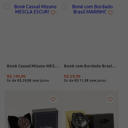
Boné Casual Mizuno MESCLA ESCURO
Boné com Bordado Brasil MARINHO
R$
149
,
90
R$
59
,
90
5
x de
R$
29
,
98
5
x de
R$
11
,
98