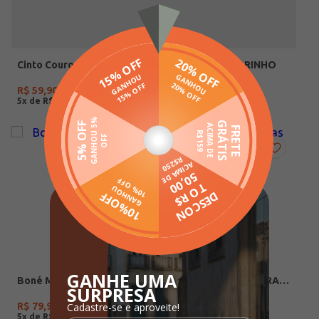
Cinto Couro Masculino PRETO
Boné Mormaii MARINHO
R$
59
,
90
R$
79
,
90
5
x de
R$
11
,
98
5
x de
R$
15
,
98
Boné Mormaii PRETO
Boné BB Cot Adidas BRANCO
R$
79
,
90
R$
119
,
90
5
x de
R$
15
,
98
5
x de
R$
23
,
98