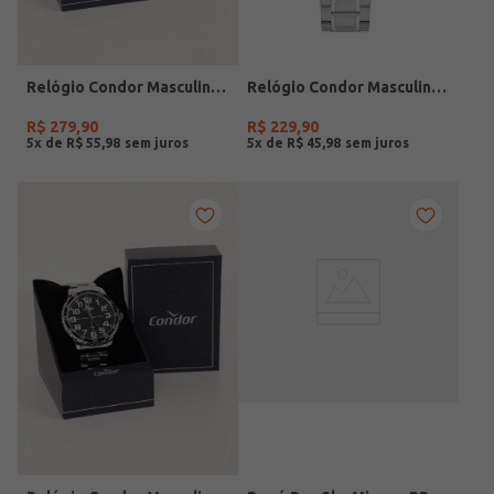
Relógio Condor Masculino PRETO
Relógio Condor Masculino PRATA
R$
279
,
90
R$
229
,
90
5
x de
R$
55
,
98
5
x de
R$
45
,
98