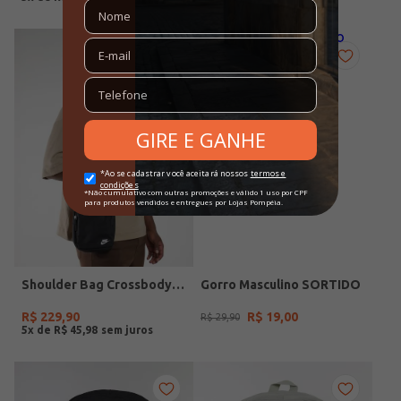
36%
OFF
Shoulder Bag Crossbody Nike PRETO
Gorro Masculino SORTIDO
R$
229
,
90
R$
19
,
00
R$
29
,
90
5
x de
R$
45
,
98