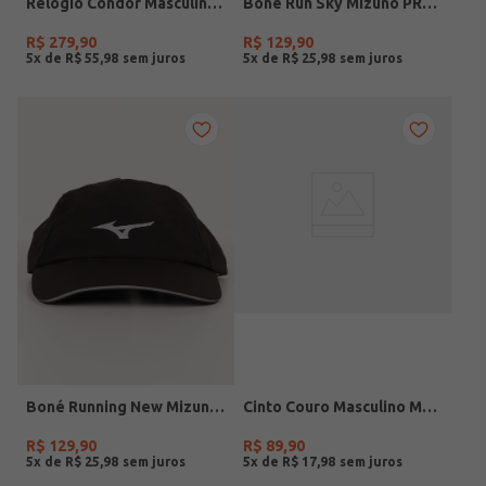
Relógio Condor Masculino PRATA
Boné Run Sky Mizuno PRETO
R$
279
,
90
R$
129
,
90
5
x de
R$
55
,
98
5
x de
R$
25
,
98
Boné Running New Mizuno PRETO
Cinto Couro Masculino MARROM
R$
129
,
90
R$
89
,
90
5
x de
R$
25
,
98
5
x de
R$
17
,
98