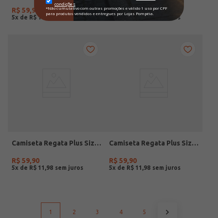
R$
59
,
90
R$
59
,
90
5
x de
R$
11
,
98
5
x de
R$
11
,
98
Camiseta Regata Plus Size Masculina BRANCO
Camiseta Regata Plus Size Masculina VERMELHO
R$
59
,
90
R$
59
,
90
5
x de
R$
11
,
98
5
x de
R$
11
,
98
1
2
3
4
5