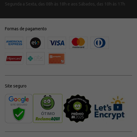
Segunda a Sexta, das 08h às 18h e aos Sábados, das 10h às 17h
Formas de pagamento
Site seguro