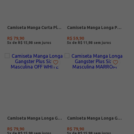
Camiseta Manga Curta Plus Size Masculina MARROM
Camiseta Manga Longa Plus Size Masculina MARROM
R$
79
,
90
R$
59
,
90
5
x de
R$
15
,
98
5
x de
R$
11
,
98
Camiseta Manga Longa Gangster Plus Size Masculina OFF WHITE
Camiseta Manga Longa Gangster Plus Size Masculina MARROM
R$
79
,
90
R$
79
,
90
5
x de
R$
15
,
98
5
x de
R$
15
,
98