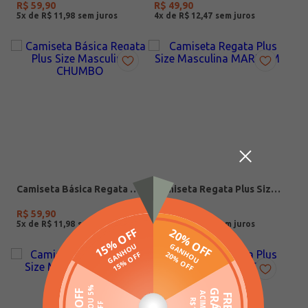
R$
59
,
90
R$
49
,
90
5
x de
R$
11
,
98
4
x de
R$
12
,
47
Camiseta Básica Regata Plus Size Masculina CHUMBO
Camiseta Regata Plus Size Masculina MARROM
R$
59
,
90
R$
59
,
90
5
x de
R$
11
,
98
5
x de
R$
11
,
98