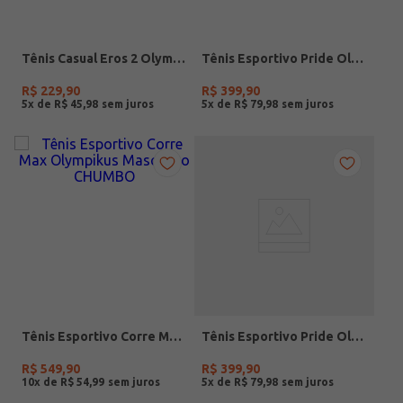
Tênis Casual Eros 2 Olympikus Masculino AZUL CLARO
Tênis Esportivo Pride Olympikus Masculino BRANCO/AZUL
R$
229
,
90
R$
399
,
90
5
x de
R$
45
,
98
5
x de
R$
79
,
98
Tênis Esportivo Corre Max Olympikus Masculino CHUMBO
Tênis Esportivo Pride Olympikus Masculino OFF WHITE/VERMELHO
R$
549
,
90
R$
399
,
90
10
x de
R$
54
,
99
5
x de
R$
79
,
98