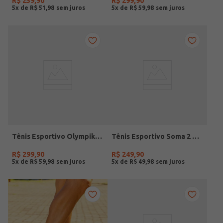
R$
259
,
90
R$
299
,
90
5
x de
R$
51
,
98
5
x de
R$
59
,
98
Tênis Esportivo Olympikus Beats Masculino OFF WHITE
Tênis Esportivo Soma 2 Olympikus Masculino BEGE
R$
299
,
90
R$
249
,
90
5
x de
R$
59
,
98
5
x de
R$
49
,
98