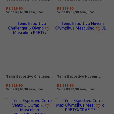
R$
329
,
90
R$
279
,
90
5
x de
R$
65
,
98
5
x de
R$
55
,
98
Tênis Esportivo Challenger 6 Olympikus Masculino PRETO
Tênis Esportivo Nuvem Olympikus Masculino AZUL
R$
329
,
90
R$
399
,
90
5
x de
R$
65
,
98
5
x de
R$
79
,
98