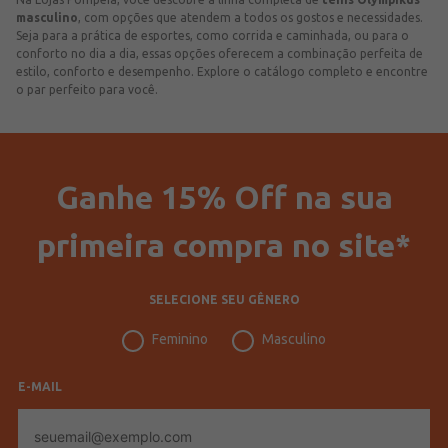
masculino
, com opções que atendem a todos os gostos e necessidades.
Seja para a prática de esportes, como corrida e caminhada, ou para o
conforto no dia a dia, essas opções oferecem a combinação perfeita de
estilo, conforto e desempenho. Explore o catálogo completo e encontre
o par perfeito para você.
Ganhe 15% Off na sua
primeira compra no site*
SELECIONE SEU GÊNERO
Feminino
Masculino
E-MAIL
E-
mail