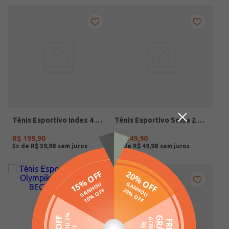
Tênis Esportivo Index 4 Olympikus Masculino MARINHO
Tênis Esportivo Soma 2 Olympikus Masculino PRETO
R$
199
,
90
R$
249
,
90
5
x de
R$
39
,
98
5
x de
R$
49
,
98