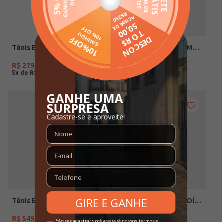
Tênis Esportivo Elevado Olympikus Masculino BEGE/MARINHO
Tênis Esportivo Corre Max Olympikus Masculino OFF WHITE
R$
279
,
90
R$
549
,
90
5
x de
R$
55
,
98
10
x de
R$
54
,
99
Tênis Esportivo Corre Max Olympikus Masculino PRETO
Tênis Esportivo Bloco Olympikus Masculino PRETO/CHUMBO
R$
549
,
90
R$
259
,
90