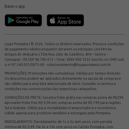
Baixe o app
Lojas Pompéia | © 2026, Todos os direitos reservados. Preços e condições
de pagamento válidos enquanto durarem os estoques. Lins Ferrão
Artigos do Vestuário LTDA Rua Júlio de Castilhos, 404 – Centro –
Camaquã – RS CEP 96.780-072 – Fone: 0800 000 5353 Inscrito no CNPJ sob
o nº 87.345.021/0073-00 -
relacionamento@lojaspompeia.com.br
PROMOÇÕES: Promoções não cumulativas. Válidas por tempo limitado.
Os descontos podem ser aplicados diretamente na sacola de compras e
são válidos para uma lista selecionada de itens. Consulte os termos e
condições nas comunicações das respectivas campanhas.
CONDIÇÕES DE FRETE: Garanta frete grátis nas compras acima de R$299.
Aproveite Frete Fixo R$ 9,90 em compras acima de R$ 199 para regiões
Sul e Sudeste. Válido para modalidades transportadora e econômica.
Válido apenas para produtos vendidos e entregues pela Pompéia.
PARCELAMENTO: Parcelamento de 1x a 5x sem juros, com parcela
mínima de R$ 9,99. De 6x a 10x com juros no Cartão Pompéia, com