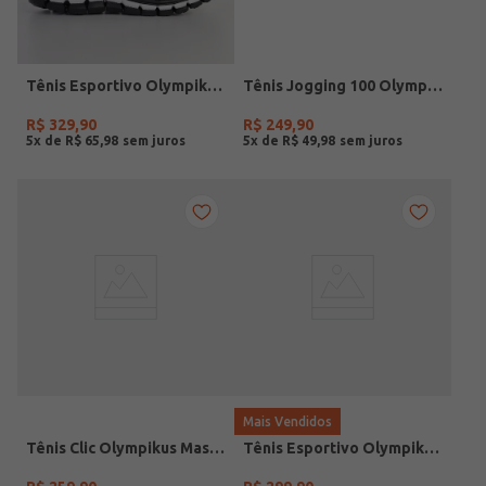
Tênis Esportivo Olympikus Dynamic Masculino PRETO/LARANJA
Tênis Jogging 100 Olympikus Masculino PRETO
R$
329
,
90
R$
249
,
90
5
x de
R$
65
,
98
5
x de
R$
49
,
98
Mais Vendidos
Tênis Clic Olympikus Masculino CHUMBO
Tênis Esportivo Olympikus Masculino PRETO