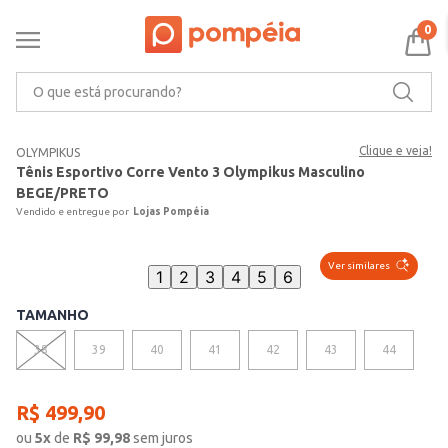
0
O que está procurando?
Clique e veja!
OLYMPIKUS
Tênis Esportivo Corre Vento 3 Olympikus Masculino
BEGE/PRETO
Lojas Pompéia
Ver similares
1
2
3
4
5
6
TAMANHO
38
39
40
41
42
43
44
R$
499
,
90
ou
5
x
de
R$
99,98
sem juros