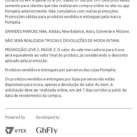
compra no APP e ganhe 20% Off. Válido 01 uso por CPF. Desconto válido
somente para clientes que não realizaram compra online no site ou app
Pompéia anteriormente. Não cumulativo com outras promoções.
Promoções válidas para produtos vendidos e entregues pela marca
Pompéia.
GRANDES MARCAS: Nike, Adidas, New Balance, Asics, Converse e Mizuno.
NÃO SERÁ REALIZADA TROCAS E DEVOLUÇÕES DE MODA INTIMA.
PROMOÇÃO LEVE 3, PAGUE 2: O valor do vale-mercadoria para troca
será equivalente ao valor final do produto, já considerando o desconto
aplicado pela promoção.
Produtos vendidos e entregues por parceiros das Lojas Pompéia:
Os produtos vendidos e entregues por lojas parceiras não estão
disponíveis para troca, apenas a devolução do valor do item. A
solicitação deve ser realizada online, em até 7 dias corridos a partir da
data de recebimento da compra.
Powered by
Developed by