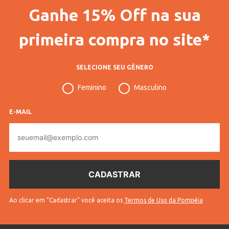
Modelo Calçado Masculino
Esportivo
Ganhe 15% Off na sua
Fitness
Fitness
primeira compra no site*
Código Completo
10607906735801
Gênero
Masculino
SELECIONE SEU GÊNERO
Idade
Adulto
Feminino
Masculino
Cores
Bege, Preto
E-MAIL
E-
mail
Ao clicar em "Cadastrar" você aceita os
Termos de Uso da Pompéia