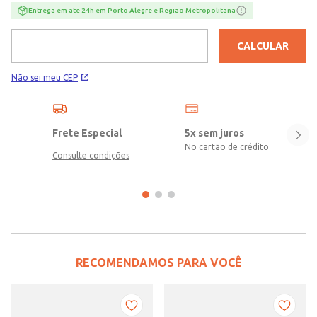
criado para acompanhar cada passada com leveza, confiança e a
Entrega em ate 24h em Porto Alegre e Regiao Metropolitana
energia certa para você ir ainda mais longe!\n\nIndicado Para:
Corrida\nMaterial: Material Têxtil\nMaterial Solado: Borracha
CALCULAR
Não sei meu CEP
Frete Especial
5x sem juros
No cartão de crédito
Consulte condições
RECOMENDAMOS PARA VOCÊ