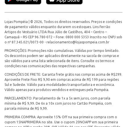
Lojas Pompéia | © 2026, Todos os direitos reservados. Preços e condições
de pagamento válidos enquanto durarem os estoques. Lins Ferrão
Artigos do Vestuário LTDA Rua Júlio de Castilhos, 404 – Centro –
Camaquã – RS CEP 96.780-072 – Fone: 0800 000 5353 Inscrito no CNPJ sob
o nº 87.345.021/0073-00 -
relacionamento@lojaspompeia.com.br
PROMOÇÕES: Promoções não cumulativas. Válidas por tempo limitado.
Os descontos podem ser aplicados diretamente na sacola de compras e
são válidos para uma lista selecionada de itens. Consulte os termos e
condições nas comunicações das respectivas campanhas.
CONDIÇÕES DE FRETE: Garanta frete grátis nas compras acima de R$299.
Aproveite Frete Fixo R$ 9,90 em compras acima de R$ 199 para regiões
Sul e Sudeste. Válido para modalidades transportadora e econômica.
Válido apenas para produtos vendidos e entregues pela Pompéia.
PARCELAMENTO: Parcelamento de 1x a 5x sem juros, com parcela
mínima de R$ 9,99. De 6x a 10x com juros no Cartão Pompéia, com
parcela mínima de R$ 9,99.
PRIMEIRA COMPRA: Aproveite 15% Off na sua primeira compra com o
cupom 15NAPRIMEIRA no site. Use o cupom 20NOAPP em sua primeira