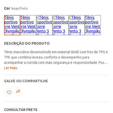
Cor
Bege/Preto
DESCRIÇÃO DO PRODUTO
Tênis masculino desenvolvido em material têxtil com fios de TPU e
TPE que combina leveza, conforto e desempenho para
acompanhar a corrida com mais segurança e responsividade. Possui
forro espumado, bico redondo e ajuste por cadarços que entrega
Ler Mais
firmeza em todos os movimentos, garantindo um calce confortável
e estável durante os treinos. O solado com tecnologia Eleva Pro e
SALVE OU COMPARTILHE
espuma de alta resiliência proporciona conforto e retorno de
energia, enquanto o drop de 8 mm favorece uma inclinação mais
próxima ao natural, contribuindo para a dinâmica da corrida. O
solado em borracha antiderrapante reforça a durabilidade e
oferece maior tração, enquanto o logo da marca nas laterais
CONSULTAR FRETE
completa o visual com um toque esportivo marcante. Um modelo