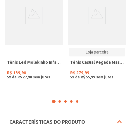
Loja parceira
Tênis Led Molekinho Infantil Para Menino - PRETO/VERDE CLARO/BRANCO
Tênis Casual Pegada Masculino em Couro Preto 112303-07
R$
139
,
90
R$
279
,
99
5
x de
R$
27
,
98
5
x de
R$
55
,
99
CARACTERÍSTICAS DO PRODUTO