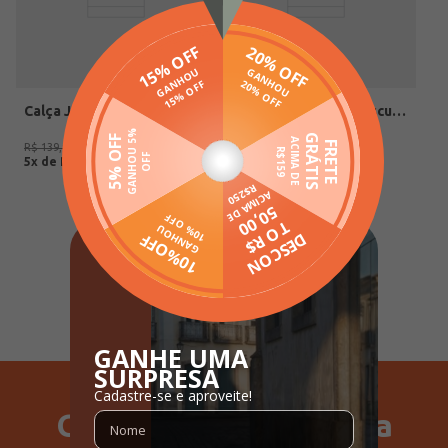
Calça Jeans Comfort Masculina AZUL
Calça Sarja Skinny Masculina CAQUI
R$
99
,
00
R$
99
,
00
R$
139
,
90
R$
139
,
90
5
x de
R$
19
,
80
5
x de
R$
19
,
80
1
Ganhe 15% Off na sua