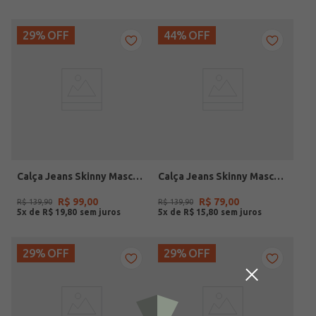
29%
OFF
44%
OFF
Calça Jeans Skinny Masculina AZUL
Calça Jeans Skinny Masculina AZUL
R$
99
,
00
R$
79
,
00
R$
139
,
90
R$
139
,
90
5
x de
R$
19
,
80
5
x de
R$
15
,
80
29%
OFF
29%
OFF