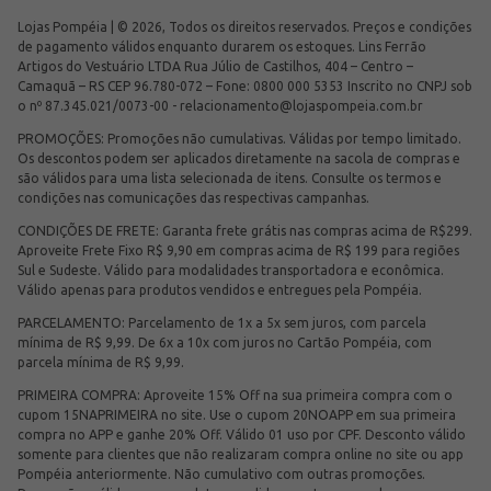
Lojas Pompéia | © 2026, Todos os direitos reservados. Preços e condições
de pagamento válidos enquanto durarem os estoques. Lins Ferrão
Artigos do Vestuário LTDA Rua Júlio de Castilhos, 404 – Centro –
Camaquã – RS CEP 96.780-072 – Fone: 0800 000 5353 Inscrito no CNPJ sob
o nº 87.345.021/0073-00 -
relacionamento@lojaspompeia.com.br
PROMOÇÕES: Promoções não cumulativas. Válidas por tempo limitado.
Os descontos podem ser aplicados diretamente na sacola de compras e
são válidos para uma lista selecionada de itens. Consulte os termos e
condições nas comunicações das respectivas campanhas.
CONDIÇÕES DE FRETE: Garanta frete grátis nas compras acima de R$299.
Aproveite Frete Fixo R$ 9,90 em compras acima de R$ 199 para regiões
Sul e Sudeste. Válido para modalidades transportadora e econômica.
Válido apenas para produtos vendidos e entregues pela Pompéia.
PARCELAMENTO: Parcelamento de 1x a 5x sem juros, com parcela
mínima de R$ 9,99. De 6x a 10x com juros no Cartão Pompéia, com
parcela mínima de R$ 9,99.
PRIMEIRA COMPRA: Aproveite 15% Off na sua primeira compra com o
cupom 15NAPRIMEIRA no site. Use o cupom 20NOAPP em sua primeira
compra no APP e ganhe 20% Off. Válido 01 uso por CPF. Desconto válido
somente para clientes que não realizaram compra online no site ou app
Pompéia anteriormente. Não cumulativo com outras promoções.