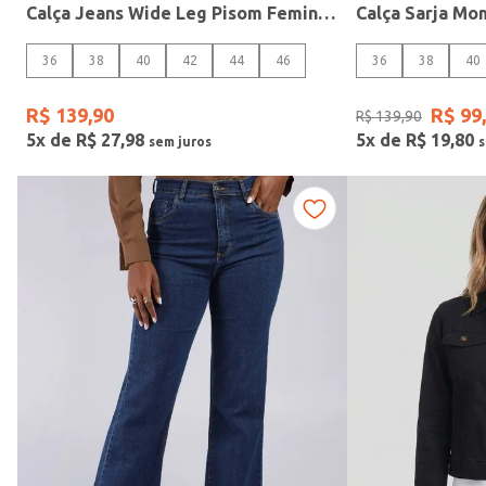
Calça Jeans Wide Leg Pisom Feminina JEANS ESCURO
TAMANHO
36
38
40
42
44
46
36
38
40
36
Cintura
R$
139
,
90
R$
99
,
R$
139
,
90
38
5
x de
R$
27
,
98
5
x de
R$
19
,
80
40
42
44
46
48
50
52
54
Ver mais 4