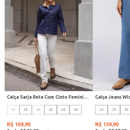
Calças
Subcategoria
Bermudas E Shorts
Casacos E Jaquetas
Calça Sarja Reta Com Cinto Feminina NATURAL
36
38
40
42
44
46
36
38
40
R$
109
,
90
R$
139
,
90