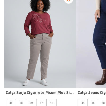
Idade
Calça Sarja Cigarrete Pisom Plus Size Feminina CINZA
46
48
50
52
54
44
46
48