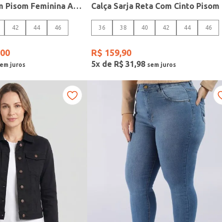
Calça Sarja Mom Pisom Feminina AZUL
42
44
46
36
38
40
42
44
46
00
R$
159
,
90
5
x de
R$
31
,
98