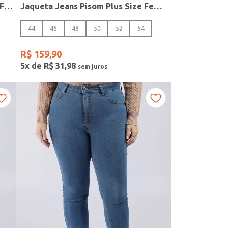
Calça Sarja Reta Com Cinto Pisom Feminina BEGE
Jaqueta Jeans Pisom Plus Size Feminina AZUL
44
46
48
50
52
54
R$
159
,
90
5
x de
R$
31
,
98