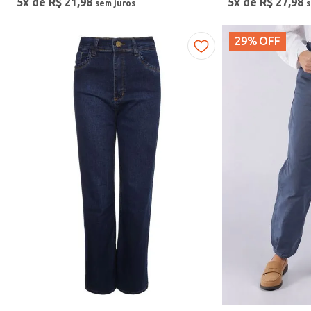
5
x de
R$
21
,
98
5
x de
R$
27
,
98
Cores
29%
OFF