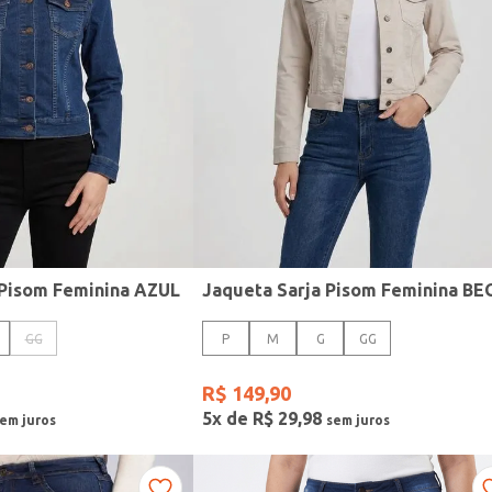
 Pisom Feminina AZUL
Jaqueta Sarja Pisom Feminina BE
GG
P
M
G
GG
R$
149
,
90
5
x de
R$
29
,
98