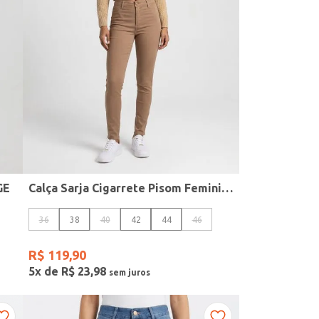
GE
Calça Sarja Cigarrete Pisom Feminina MARROM
36
38
40
42
44
46
R$
119
,
90
5
x de
R$
23
,
98