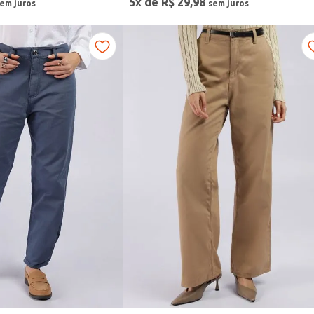
5
x de
R$
29
,
98