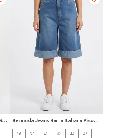
Calça Jeans Cigarrete Pisom Plus Size Feminina AZUL
Bermuda Jeans Barra Italiana Pisom Feminina AZUL
36
38
40
42
44
46