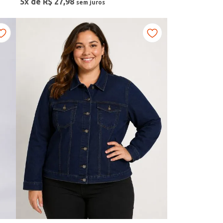
5
x de
R$
27
,
98