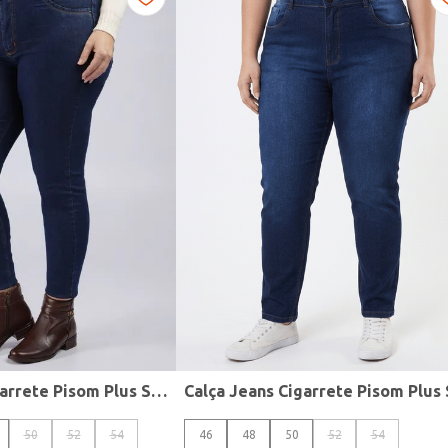
Calça Jeans Cigarrete Pisom Plus Size Feminina AZUL
50
52
54
46
48
50
52
54