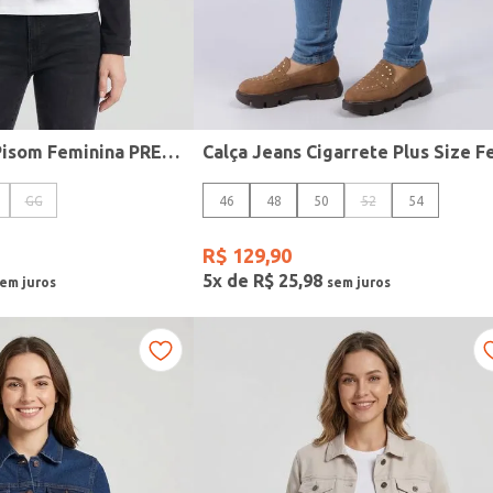
Jaqueta Sarja Pisom Feminina PRETO
GG
46
48
50
52
54
R$
129
,
90
5
x de
R$
25
,
98