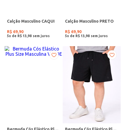
Calção Masculino CAQUI
Calção Masculino PRETO
R$
69
,
90
R$
69
,
90
5
x de
R$
13
,
98
5
x de
R$
13
,
98
Bermuda Cós Elástico Plus Size Masculina VERDE
Bermuda Cós Elástico Plus Size Masculina PRETO