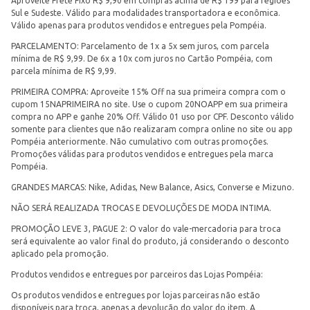
Aproveite Frete Fixo R$ 9,90 em compras acima de R$ 199 para regiões
Sul e Sudeste. Válido para modalidades transportadora e econômica.
Válido apenas para produtos vendidos e entregues pela Pompéia.
PARCELAMENTO: Parcelamento de 1x a 5x sem juros, com parcela
mínima de R$ 9,99. De 6x a 10x com juros no Cartão Pompéia, com
parcela mínima de R$ 9,99.
PRIMEIRA COMPRA: Aproveite 15% Off na sua primeira compra com o
cupom 15NAPRIMEIRA no site. Use o cupom 20NOAPP em sua primeira
compra no APP e ganhe 20% Off. Válido 01 uso por CPF. Desconto válido
somente para clientes que não realizaram compra online no site ou app
Pompéia anteriormente. Não cumulativo com outras promoções.
Promoções válidas para produtos vendidos e entregues pela marca
Pompéia.
GRANDES MARCAS: Nike, Adidas, New Balance, Asics, Converse e Mizuno.
NÃO SERÁ REALIZADA TROCAS E DEVOLUÇÕES DE MODA INTIMA.
PROMOÇÃO LEVE 3, PAGUE 2: O valor do vale-mercadoria para troca
será equivalente ao valor final do produto, já considerando o desconto
aplicado pela promoção.
Produtos vendidos e entregues por parceiros das Lojas Pompéia:
Os produtos vendidos e entregues por lojas parceiras não estão
disponíveis para troca, apenas a devolução do valor do item. A