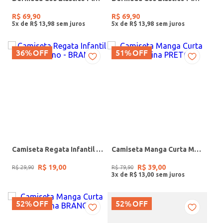
R$
69
,
90
R$
69
,
90
5
x de
R$
13
,
98
5
x de
R$
13
,
98
36%
OFF
51%
OFF
Camiseta Regata Infantil Para Menino - BRANCO
Camiseta Manga Curta Masculina PRETO
R$
19
,
00
R$
39
,
00
R$
29
,
90
R$
79
,
90
3
x de
R$
13
,
00
52%
OFF
52%
OFF