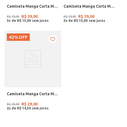
Camiseta Manga Curta Masculina AREIA
Camiseta Manga Curta Masculina PRETO
R$
39
,
00
R$
39
,
00
R$
79
,
90
R$
79
,
90
3
x de
R$
13
,
00
3
x de
R$
13
,
00
42%
OFF
Camiseta Manga Curta Masculina OFF WHITE
R$
29
,
00
R$
49
,
90
2
x de
R$
14
,
50