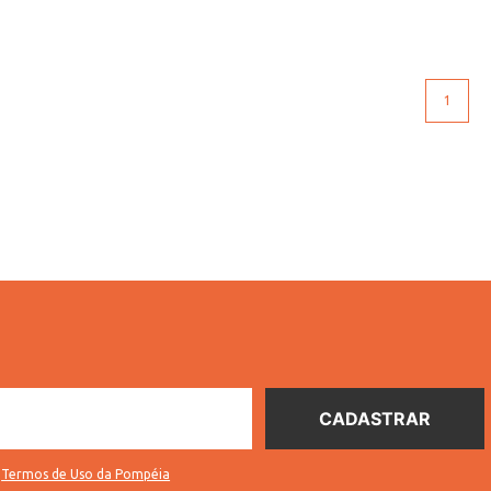
1
s
Termos de Uso da Pompéia