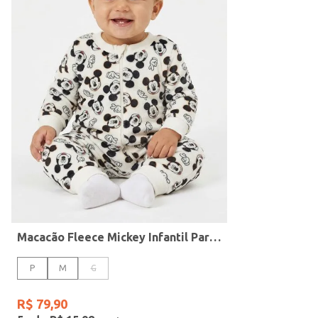
Macacão
Cores
Macacão Fleece Mickey Infantil Para Bebê - NATURAL
P
M
G
R$
79
,
90