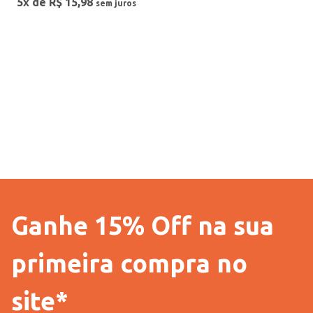
5
x de
R$
15
,
98
TAMANHO
P
Gênero
M
Ganhe 15% Off na sua
primeira compra no
site*