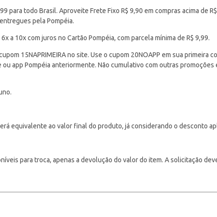
 para todo Brasil. Aproveite Frete Fixo R$ 9,90 em compras acima de R$
 entregues pela Pompéia.
 6x a 10x com juros no Cartão Pompéia, com parcela mínima de R$ 9,99.
cupom 15NAPRIMEIRA no site. Use o cupom 20NOAPP em sua primeira com
ite ou app Pompéia anteriormente. Não cumulativo com outras promoções
uno.
á equivalente ao valor final do produto, já considerando o desconto ap
veis para troca, apenas a devolução do valor do item. A solicitação deve s