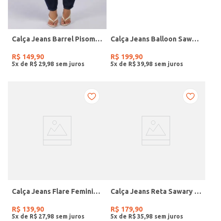
Calça Jeans Barrel Pisom Feminina JEANS ESCURO
Calça Jeans Balloon Sawary Feminina AZUL
R$
149
,
90
R$
199
,
90
5
x de
R$
29
,
98
5
x de
R$
39
,
98
Calça Jeans Flare Feminina JEANS CLARO
Calça Jeans Reta Sawary Feminina AZUL
R$
139
,
90
R$
179
,
90
5
x de
R$
27
,
98
5
x de
R$
35
,
98