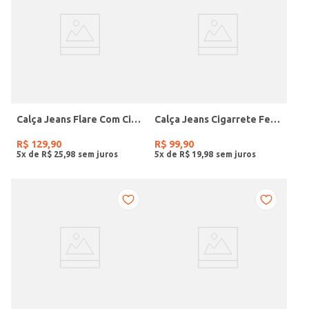
Calça Jeans Flare Com Cinto Feminina AZUL
Calça Jeans Cigarrete Feminina AZUL
R$
129
,
90
R$
99
,
90
5
x de
R$
25
,
98
5
x de
R$
19
,
98