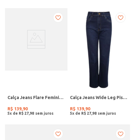
Calça Jeans Flare Feminina JEANS MEDIO
Calça Jeans Wide Leg Pisom Feminina JEANS ESCURO
R$
139
,
90
R$
139
,
90
5
x de
R$
27
,
98
5
x de
R$
27
,
98