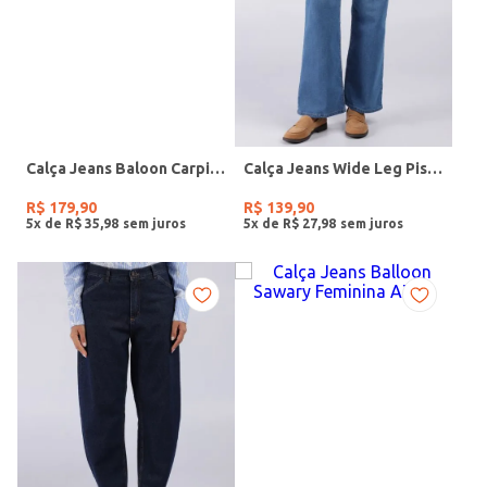
Calça Jeans Baloon Carpinteiro Autentique Feminina AZUL
Calça Jeans Wide Leg Pisom Feminina JEANS CLARO
R$
179
,
90
R$
139
,
90
5
x de
R$
35
,
98
5
x de
R$
27
,
98