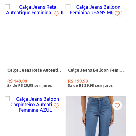
Calça Jeans Reta Autentique Feminina AZUL
Calça Jeans Balloon Feminina JEANS MEDIO
R$
149
,
90
R$
199
,
90
5
x de
R$
29
,
98
5
x de
R$
39
,
98