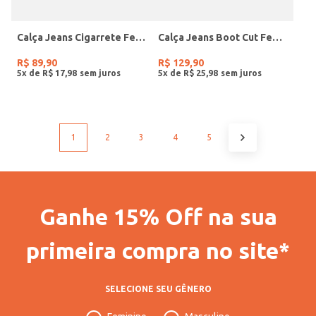
Calça Jeans Cigarrete Feminina AZUL
Calça Jeans Boot Cut Feminina AZUL
R$
89
,
90
R$
129
,
90
5
x de
R$
17
,
98
5
x de
R$
25
,
98
1
2
3
4
5
Ganhe 15% Off na sua
primeira compra no site*
SELECIONE SEU GÊNERO