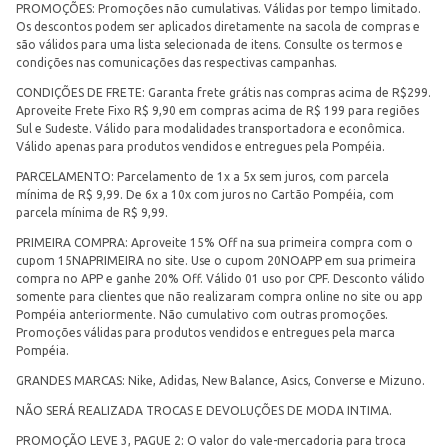
PROMOÇÕES: Promoções não cumulativas. Válidas por tempo limitado.
Os descontos podem ser aplicados diretamente na sacola de compras e
são válidos para uma lista selecionada de itens. Consulte os termos e
condições nas comunicações das respectivas campanhas.
CONDIÇÕES DE FRETE: Garanta frete grátis nas compras acima de R$299.
Aproveite Frete Fixo R$ 9,90 em compras acima de R$ 199 para regiões
Sul e Sudeste. Válido para modalidades transportadora e econômica.
Válido apenas para produtos vendidos e entregues pela Pompéia.
PARCELAMENTO: Parcelamento de 1x a 5x sem juros, com parcela
mínima de R$ 9,99. De 6x a 10x com juros no Cartão Pompéia, com
parcela mínima de R$ 9,99.
PRIMEIRA COMPRA: Aproveite 15% Off na sua primeira compra com o
cupom 15NAPRIMEIRA no site. Use o cupom 20NOAPP em sua primeira
compra no APP e ganhe 20% Off. Válido 01 uso por CPF. Desconto válido
somente para clientes que não realizaram compra online no site ou app
Pompéia anteriormente. Não cumulativo com outras promoções.
Promoções válidas para produtos vendidos e entregues pela marca
Pompéia.
GRANDES MARCAS: Nike, Adidas, New Balance, Asics, Converse e Mizuno.
NÃO SERÁ REALIZADA TROCAS E DEVOLUÇÕES DE MODA INTIMA.
PROMOÇÃO LEVE 3, PAGUE 2: O valor do vale-mercadoria para troca