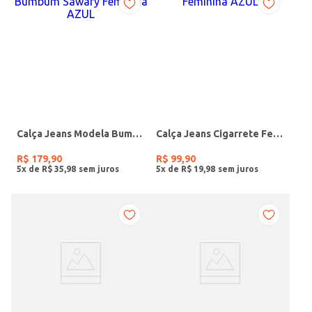
Calça Jeans Modela Bumbum Sawary Feminina AZUL
Calça Jeans Cigarrete Feminina AZUL
R$
179
,
90
R$
99
,
90
5
x de
R$
35
,
98
5
x de
R$
19
,
98