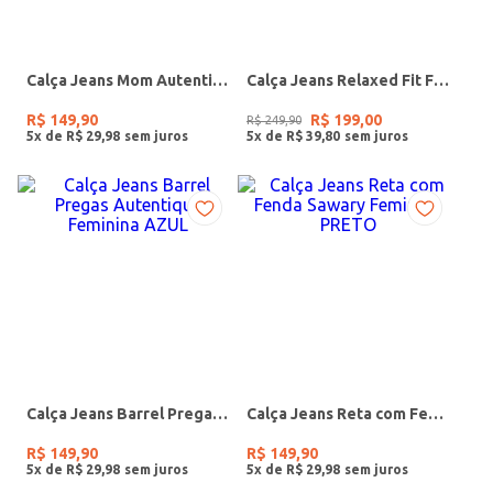
Calça Jeans Mom Autentique Feminina AZUL
Calça Jeans Relaxed Fit Feminina AZUL
R$
149
,
90
R$
199
,
00
R$
249
,
90
5
x de
R$
29
,
98
5
x de
R$
39
,
80
Calça Jeans Barrel Pregas Autentique Feminina AZUL
Calça Jeans Reta com Fenda Sawary Feminina PRETO
R$
149
,
90
R$
149
,
90
5
x de
R$
29
,
98
5
x de
R$
29
,
98