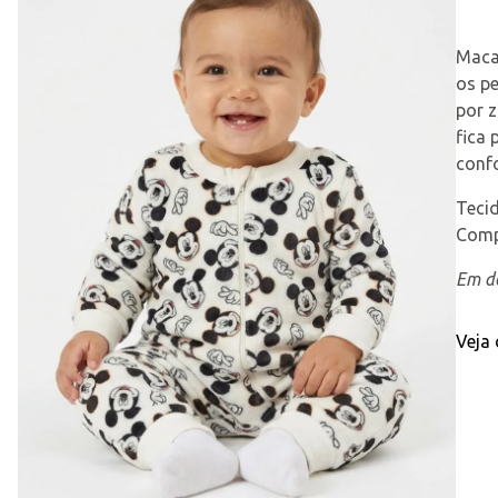
Macac
os p
por z
fica 
confo
Tecid
Comp
Em de
Veja