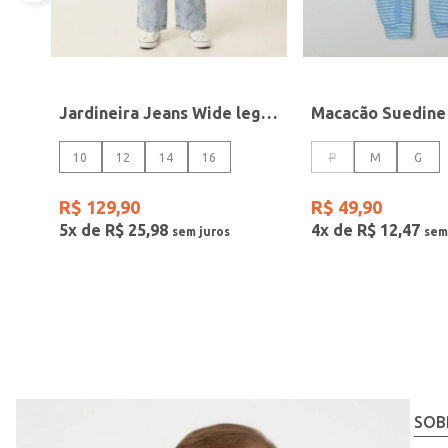
Jardineira Jeans Wide leg Juvenil Para Menina- AZUL
10
12
14
16
P
M
G
R$
129
,
90
R$
49
,
90
5
x de
R$
25
,
98
4
x de
R$
12
,
47
SOB