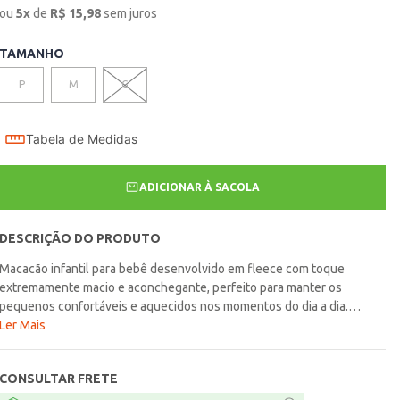
ou
5
x
de
R$
15,98
sem juros
TAMANHO
P
M
G
Tabela de Medidas
ADICIONAR À SACOLA
DESCRIÇÃO DO PRODUTO
Macacão infantil para bebê desenvolvido em fleece com toque
extremamente macio e aconchegante, perfeito para manter os
pequenos confortáveis e aquecidos nos momentos do dia a dia.
Possui gola redonda, mangas longas, fechamento frontal por zíper e
Ler Mais
acabamentos canelados que garantem praticidade na hora de vestir e
mais conforto durante o uso. O diferencial fica por conta da estampa
CONSULTAR FRETE
do Mickey, trazendo um visual divertido, delicado e cheio de encanto