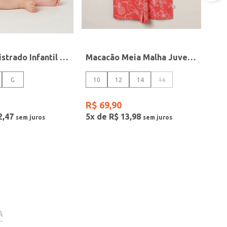
Macacão Listrado Infantil Para Bebê - ROSA
Macacão Meia Malha Juvenil Para Menina - LARANJA
G
10
12
14
16
R$
69
,
90
2
,
47
5
x de
R$
13
,
98
A