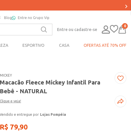
Blog
Entre no Grupo Vip
0
Entre ou cadastre-se
LEZA
ESPORTIVO
CASA
OFERTAS ATÉ 70% OFF
MICKEY
Macacão Fleece Mickey Infantil Para
Bebê - NATURAL
Clique e veja!
Lojas Pompéia
R$
79
,
90