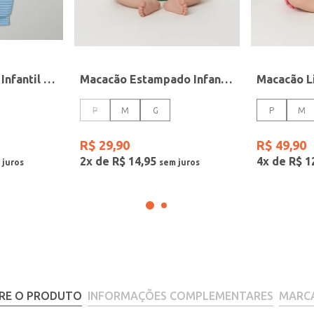
Macacão Suedine Infantil Para Bebê - AZUL
Macacão Estampado Infantil Para Bebê - VERDE
P
M
G
P
M
R$
29
,
90
R$
49
,
90
2
x de
R$
14
,
95
4
x de
R$
1
RE O PRODUTO
INFORMAÇÕES COMPLEMENTARES
MARC