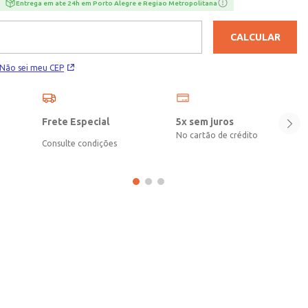
para a peça. Uma opção confortável e estilosa, ideal para deixar a
Entrega em ate 24h em Porto Alegre e Regiao Metropolitana
rotina dos bebês ainda mais aconchegante e cheia de
fofura!\n\nTecido: Fleece\nComposição: 100% poliéster
CALCULAR
Não sei meu CEP
Frete Especial
5x sem juros
No cartão de crédito
Consulte condições