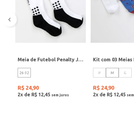
Meia de Futebol Penalty Juvenil Para Menino - BRANCO
26-32
P
M
G
R$
24
,
90
R$
24
,
90
2
x de
R$
12
,
45
2
x de
R$
12
,
45