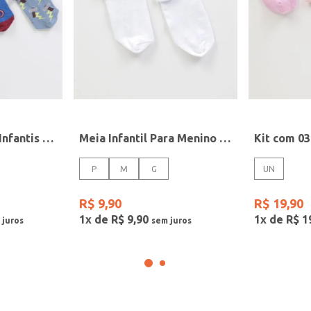
Kit com 03 Meias Infantis Para Menino - AZUL/BRANCO/AZUL CLARO
Meia Infantil Para Menino - BRANCO
P
M
G
UN
R$
9
,
90
R$
19
,
90
1
x de
R$
9
,
90
1
x de
R$
1