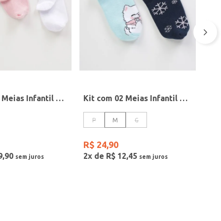
Kit com 03 Meias Infantil Para Bebê- BRANCO/SALMAO/ROSA
Kit com 02 Meias Infantil Para Menina - AZUL/PRETO
P
M
G
R$
24
,
90
9
,
90
2
x de
R$
12
,
45