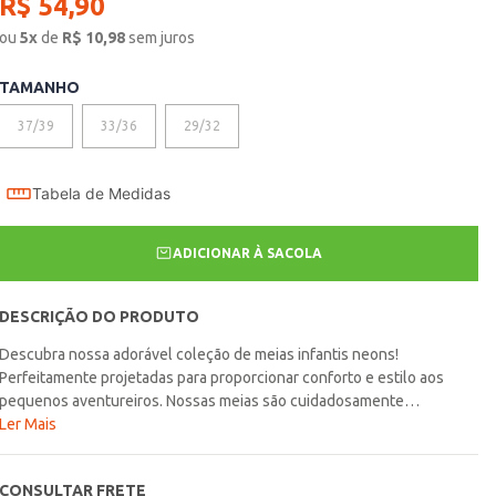
R$
54
,
90
ou
5
x
de
R$
10,98
sem juros
TAMANHO
37/39
33/36
29/32
Tabela de Medidas
ADICIONAR À SACOLA
DESCRIÇÃO DO PRODUTO
Descubra nossa adorável coleção de meias infantis neons!
Perfeitamente projetadas para proporcionar conforto e estilo aos
pequenos aventureiros. Nossas meias são cuidadosamente
elaboradas para garantir um ajuste perfeito e manter os pezinhos dos
Ler Mais
pequenos sempre aconchegantes. Essas meias são ideais para
acompanhar os passos curiosos das crianças, combinando
CONSULTAR FRETE
perfeitamente com nossa linha de calçados infantis. O kit inclui: 1