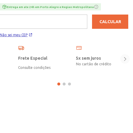
meia laranja neon; 1 meia azul neon; 1 meia amarelo neon.
Entrega em ate 24h em Porto Alegre e Regiao Metropolitana
CALCULAR
Não sei meu CEP
Frete Especial
5x sem juros
No cartão de crédito
Consulte condições