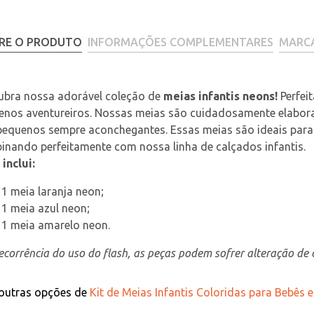
RE O PRODUTO
INFORMAÇÕES COMPLEMENTARES
MARC
ubra nossa adorável coleção de 
meias infantis neons!
 Perfei
nos aventureiros. Nossas meias são cuidadosamente elaborad
pequenos sempre aconchegantes. Essas meias são ideais para
nando perfeitamente com nossa linha de calçados infantis.
 inclui:
1 meia laranja neon;
1 meia azul neon;
1 meia amarelo neon.
corrência do uso do flash, as peças podem sofrer alteração de c
 outras opções de
Kit de Meias Infantis Coloridas para Bebês 