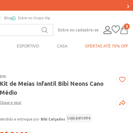
PA
Blog
Entre no Grupo Vip
0
Entre ou cadastre-se
ESPORTIVO
CASA
OFERTAS ATÉ 70% OFF
BIBI
Kit de Meias Infantil Bibi Neons Cano
Médio
Clique e veja!
Loja parceira
Bibi Calçados