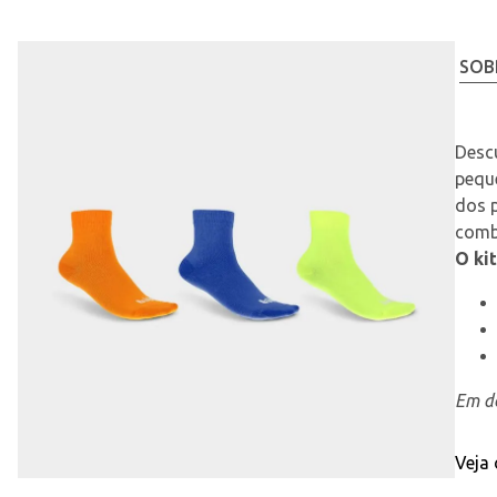
SOB
Desc
peque
dos 
combi
O kit
Em de
Veja