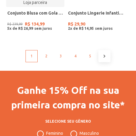
Loja parceira
Conjunto Blusa com Gola e Saia Trick Nick Branco
Conjunto Lingerie Infantil Para Menina - AZUL
R$
134
,
99
R$
29
,
90
R$
239
,
99
5
x de
R$
26
,
99
2
x de
R$
14
,
95
1
2
3
4
5
Ganhe 15% Off na sua
primeira compra no site*
SELECIONE SEU GÊNERO
Feminino
Masculino