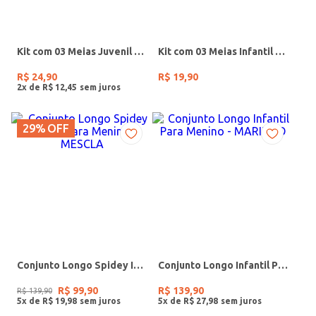
Kit com 03 Meias Juvenil Para Menino- CINZA/MESCLA/AZUL
Kit com 03 Meias Infantil Para Bebê - VERDE/BRANCO/MARROM
R$
24
,
90
R$
19
,
90
2
x de
R$
12
,
45
29%
OFF
Conjunto Longo Spidey Infantil Para Menino - MESCLA
Conjunto Longo Infantil Para Menino - MARINHO
R$
99
,
90
R$
139
,
90
R$
139
,
90
5
x de
R$
19
,
98
5
x de
R$
27
,
98