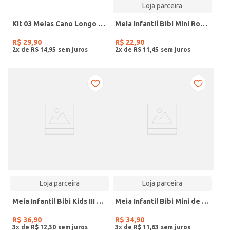
Loja parceira
Kit 03 Meias Cano Longo Infantil Para Menino - BRANCO/CINZA/PRETO
Meia Infantil Bibi Mini Rosa de Borboletas
R$
29
,
90
R$
22
,
90
2
x de
R$
14
,
95
2
x de
R$
11
,
45
Loja parceira
Loja parceira
Meia Infantil Bibi Kids III Rosa de Flor
Meia Infantil Bibi Mini de São João
R$
36
,
90
R$
34
,
90
3
x de
R$
12
,
30
3
x de
R$
11
,
63