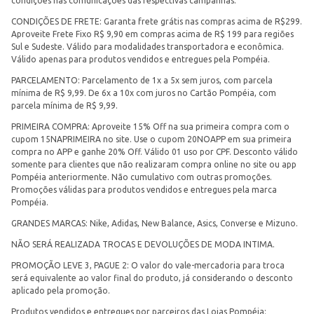
condições nas comunicações das respectivas campanhas.
CONDIÇÕES DE FRETE: Garanta frete grátis nas compras acima de R$299.
Aproveite Frete Fixo R$ 9,90 em compras acima de R$ 199 para regiões
Sul e Sudeste. Válido para modalidades transportadora e econômica.
Válido apenas para produtos vendidos e entregues pela Pompéia.
PARCELAMENTO: Parcelamento de 1x a 5x sem juros, com parcela
mínima de R$ 9,99. De 6x a 10x com juros no Cartão Pompéia, com
parcela mínima de R$ 9,99.
PRIMEIRA COMPRA: Aproveite 15% Off na sua primeira compra com o
cupom 15NAPRIMEIRA no site. Use o cupom 20NOAPP em sua primeira
compra no APP e ganhe 20% Off. Válido 01 uso por CPF. Desconto válido
somente para clientes que não realizaram compra online no site ou app
Pompéia anteriormente. Não cumulativo com outras promoções.
Promoções válidas para produtos vendidos e entregues pela marca
Pompéia.
GRANDES MARCAS: Nike, Adidas, New Balance, Asics, Converse e Mizuno.
NÃO SERÁ REALIZADA TROCAS E DEVOLUÇÕES DE MODA INTIMA.
PROMOÇÃO LEVE 3, PAGUE 2: O valor do vale-mercadoria para troca
será equivalente ao valor final do produto, já considerando o desconto
aplicado pela promoção.
Produtos vendidos e entregues por parceiros das Lojas Pompéia: