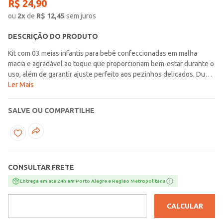
R$
24
,
90
ou
2
x
de
R$
12,45
sem juros
DESCRIÇÃO DO PRODUTO
Kit com 03 meias infantis para bebê confeccionadas em malha
macia e agradável ao toque que proporcionam bem-estar durante o
uso, além de garantir ajuste perfeito aos pezinhos delicados. Duas
delas tem estampa da turma da mônica baby e uma delas é lisa. O
Ler Mais
modelo soquete possui acabamento elástico no cano, calcanhar
verdadeiro e ponteira. Mais do que essenciais, o kit de meias
SALVE OU COMPARTILHE
infantil traz aconchego e fofura para acompanhar o dia a dia do
bebê!\n\nContém: 03 Pares de Meias\nTecido: Malha\nTamanho:
17 a 22\nComposição: 52% algodão, 32% poliamida, 14% poliéster,
02% elastano
CONSULTAR FRETE
Entrega em ate 24h em Porto Alegre e Regiao Metropolitana
CALCULAR