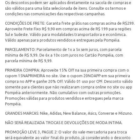
Os descontos podem ser aplicados diretamente na sacola de compras e
são válidos para uma lista selecionada de itens. Consulte os termos e
condições nas comunicações das respectivas campanhas.
CONDIÇÕES DE FRETE: Garanta frete grátis nas compras acima de R$299.
Aproveite Frete Fixo R$ 9,90 em compras acima de R$ 199 para regiões
Sul e Sudeste. Válido para modalidades transportadora e econômica.
Válido apenas para produtos vendidos e entregues pela Pompéia.
PARCELAMENTO: Parcelamento de 1x a 5x sem juros, com parcela
mínima de R$ 9,99. De 6x a 10x com juros no Cartão Pompéia, com
parcela mínima de R$ 9,99.
PRIMEIRA COMPRA: Aproveite 15% Off na sua primeira compra com o
cupom 15NAPRIMEIRA no site. Use o cupom 20NOAPP em sua primeira
compra no APP e ganhe 20% Off. Válido 01 uso por CPF. Desconto válido
somente para clientes que não realizaram compra online no site ou app
Pompéia anteriormente. Não cumulativo com outras promoções.
Promoções válidas para produtos vendidos e entregues pela marca
Pompéia.
GRANDES MARCAS: Nike, Adidas, New Balance, Asics, Converse e Mizuno.
NÃO SERÁ REALIZADA TROCAS E DEVOLUÇÕES DE MODA INTIMA.
PROMOÇÃO LEVE 3, PAGUE 2: O valor do vale-mercadoria para troca
será equivalente ao valor final do produto, já considerando o desconto