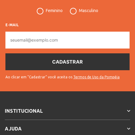
Feminino, Masculino,
Feminino
Masculino
Gênero
Unissex
Idade
Bebê
E-MAIL
E-
Cores
Nude, Rosa
mail
Ao clicar em "Cadastrar" você aceita os
Termos de Uso da Pompéia
INSTITUCIONAL
AJUDA