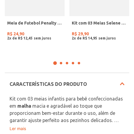
Meia de Futebol Penalty Juvenil Para Menino - BRANCO
Kit com 03 Meias Selene Juvenil para Menina - BRANCO/BEGE/ROSA
R$
24
,
90
R$
29
,
90
2
x de
R$
12
,
45
2
x de
R$
14
,
95
CARACTERÍSTICAS DO PRODUTO
Kit com 03 meias infantis para bebê confeccionadas 
em 
malha
 macia e agradável ao toque que 
proporcionam bem-estar durante o uso, além de 
garantir ajuste perfeito aos pezinhos delicados. 
Duas delas tem estampa da turma da mônica baby 
Ler mais
Contém: 03 Pares de Meias