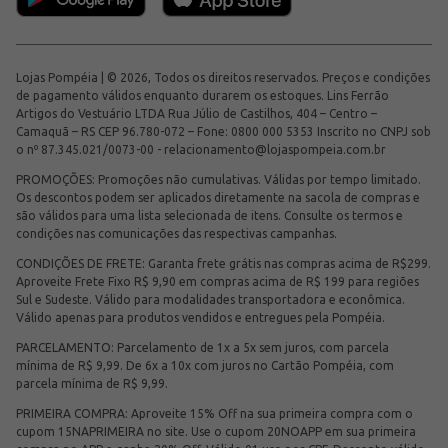
Lojas Pompéia | © 2026, Todos os direitos reservados. Preços e condições
de pagamento válidos enquanto durarem os estoques. Lins Ferrão
Artigos do Vestuário LTDA Rua Júlio de Castilhos, 404 – Centro –
Camaquã – RS CEP 96.780-072 – Fone: 0800 000 5353 Inscrito no CNPJ sob
o nº 87.345.021/0073-00 -
relacionamento@lojaspompeia.com.br
PROMOÇÕES: Promoções não cumulativas. Válidas por tempo limitado.
Os descontos podem ser aplicados diretamente na sacola de compras e
são válidos para uma lista selecionada de itens. Consulte os termos e
condições nas comunicações das respectivas campanhas.
CONDIÇÕES DE FRETE: Garanta frete grátis nas compras acima de R$299.
Aproveite Frete Fixo R$ 9,90 em compras acima de R$ 199 para regiões
Sul e Sudeste. Válido para modalidades transportadora e econômica.
Válido apenas para produtos vendidos e entregues pela Pompéia.
PARCELAMENTO: Parcelamento de 1x a 5x sem juros, com parcela
mínima de R$ 9,99. De 6x a 10x com juros no Cartão Pompéia, com
parcela mínima de R$ 9,99.
PRIMEIRA COMPRA: Aproveite 15% Off na sua primeira compra com o
cupom 15NAPRIMEIRA no site. Use o cupom 20NOAPP em sua primeira