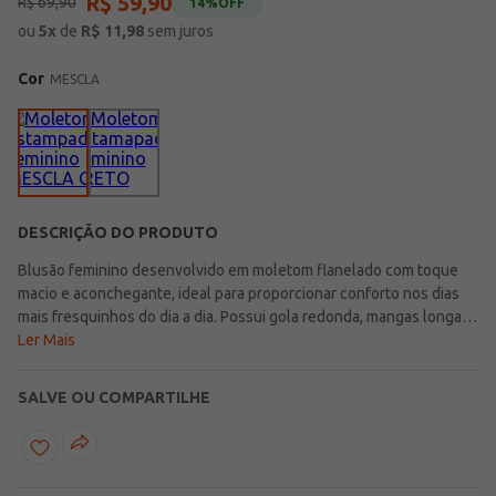
R$
59
,
90
R$
69
,
90
14%
OFF
ou
5
x
de
R$
11,98
sem juros
Cor
MESCLA
DESCRIÇÃO DO PRODUTO
Blusão feminino desenvolvido em moletom flanelado com toque
macio e aconchegante, ideal para proporcionar conforto nos dias
mais fresquinhos do dia a dia. Possui gola redonda, mangas longas
com punho e acabamentos canelados que garantem um caimento
Ler Mais
confortável e prático para a rotina. Apresenta bolsos frontais
funcionais que adicionam praticidade ao uso, enquanto o lettering
SALVE OU COMPARTILHE
frontal traz um toque moderno e despojado para a peça. Uma
opção perfeita para compor looks casuais e confortáveis com muito
estilo em diferentes momentos da rotina!\n\nTecido: moletom
flanelado\nComposição: 75% algodão, 25% poliéster