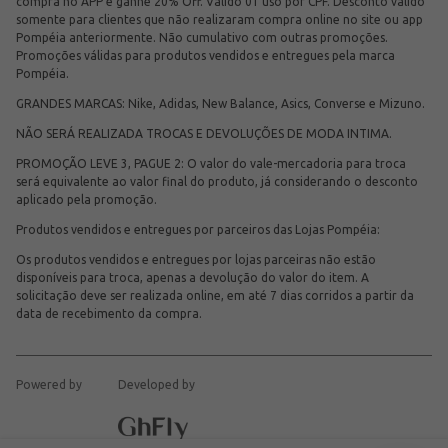
compra no APP e ganhe 20% Off. Válido 01 uso por CPF. Desconto válido
somente para clientes que não realizaram compra online no site ou app
Pompéia anteriormente. Não cumulativo com outras promoções.
Promoções válidas para produtos vendidos e entregues pela marca
Pompéia.
GRANDES MARCAS: Nike, Adidas, New Balance, Asics, Converse e Mizuno.
NÃO SERÁ REALIZADA TROCAS E DEVOLUÇÕES DE MODA INTIMA.
PROMOÇÃO LEVE 3, PAGUE 2: O valor do vale-mercadoria para troca
será equivalente ao valor final do produto, já considerando o desconto
aplicado pela promoção.
Produtos vendidos e entregues por parceiros das Lojas Pompéia:
Os produtos vendidos e entregues por lojas parceiras não estão
disponíveis para troca, apenas a devolução do valor do item. A
solicitação deve ser realizada online, em até 7 dias corridos a partir da
data de recebimento da compra.
Powered by
Developed by