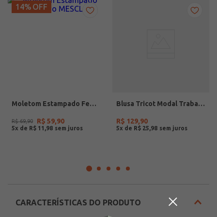
14%
OFF
Moletom Estampado Feminino MESCLA
Blusa Tricot Modal Trabalhado Plus Size Feminina MARINHO
R$
59
,
90
R$
129
,
90
R$
69
,
90
5
x de
R$
11
,
98
5
x de
R$
25
,
98
CARACTERÍSTICAS DO PRODUTO