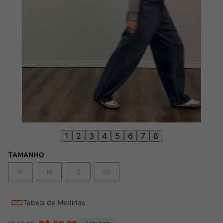
1
2
3
4
5
6
7
8
TAMANHO
P
M
G
GG
Tabela de Medidas