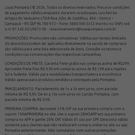
Lojas Pompéia | © 2026, Todos os direitos reservados. Preços e condições
de pagamento válidos enquanto durarem os estoques. Lins Ferrão
Artigos do Vestuário LTDA Rua Júlio de Castilhos, 404 – Centro –
Camaquã – RS CEP 96.780-072 – Fone: 0800 000 5353 Inscrito no CNPJ sob
o nº 87.345.021/0073-00 -
relacionamento@lojaspompeia.com.br
PROMOÇÕES: Promoções não cumulativas. Válidas por tempo limitado.
Os descontos podem ser aplicados diretamente na sacola de compras e
são válidos para uma lista selecionada de itens. Consulte os termos e
condições nas comunicações das respectivas campanhas.
CONDIÇÕES DE FRETE: Garanta frete grátis nas compras acima de R$299.
Aproveite Frete Fixo R$ 9,90 em compras acima de R$ 199 para regiões
Sul e Sudeste. Válido para modalidades transportadora e econômica.
Válido apenas para produtos vendidos e entregues pela Pompéia.
PARCELAMENTO: Parcelamento de 1x a 5x sem juros, com parcela
mínima de R$ 9,99. De 6x a 10x com juros no Cartão Pompéia, com
parcela mínima de R$ 9,99.
PRIMEIRA COMPRA: Aproveite 15% Off na sua primeira compra com o
cupom 15NAPRIMEIRA no site. Use o cupom 20NOAPP em sua primeira
compra no APP e ganhe 20% Off. Válido 01 uso por CPF. Desconto válido
somente para clientes que não realizaram compra online no site ou app
Pompéia anteriormente. Não cumulativo com outras promoções.