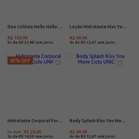
Deo Colônia Hello Hello Nah Cardoso By Ciclo 100ml UNICO
Loção Hidratante Kiss You More Ciclo UNICO
R$
109
,
90
R$
49
,
90
5
x de
R$
21
,
98
4
x de
R$
12
,
47
42%
OFF
Hidratante Corporal Forever Ciclo UNICO
Body Splash Kiss You More Ciclo UNICO
R$
29
,
00
R$
49
,
90
R$
49
,
90
2
x de
R$
14
,
50
4
x de
R$
12
,
47