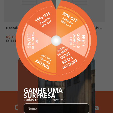
Desodorante Colônia Kiss Ciclo Feminina Incolor
Desodorante Colônia Kiss You More Ciclo 100ml Incolor
R$
109
,
90
R$
109
,
90
5
x de
R$
21
,
98
5
x de
R$
21
,
98
1
Ganhe 15% Off na sua