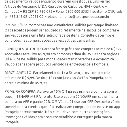
de pagamento válidos enquanto durarem os estoques. Lins Ferrão
Artigos do Vestuário LTDA Rua Júlio de Castilhos, 404 – Centro –
Camaquã – RS CEP 96.780-072 – Fone: 0800 000 5353 Inscrito no CNPJ sob
o nº 87.345.021/0073-00 -
relacionamento@lojaspompeia.com.br
PROMOÇÕES: Promoções não cumulativas. Válidas por tempo limitado.
Os descontos podem ser aplicados diretamente na sacola de compras e
são válidos para uma lista selecionada de itens. Consulte os termos e
condições nas comunicações das respectivas campanhas.
CONDIÇÕES DE FRETE: Garanta frete grátis nas compras acima de R$299.
Aproveite Frete Fixo R$ 9,90 em compras acima de R$ 199 para regiões
Sul e Sudeste. Válido para modalidades transportadora e econômica.
Válido apenas para produtos vendidos e entregues pela Pompéia.
PARCELAMENTO: Parcelamento de 1x a 5x sem juros, com parcela
mínima de R$ 9,99. De 6x a 10x com juros no Cartão Pompéia, com
parcela mínima de R$ 9,99.
PRIMEIRA COMPRA: Aproveite 15% Off na sua primeira compra com o
cupom 15NAPRIMEIRA no site. Use o cupom 20NOAPP em sua primeira
compra no APP e ganhe 20% Off. Válido 01 uso por CPF. Desconto válido
somente para clientes que não realizaram compra online no site ou app
Pompéia anteriormente. Não cumulativo com outras promoções.
Promoções válidas para produtos vendidos e entregues pela marca
Pompéia.