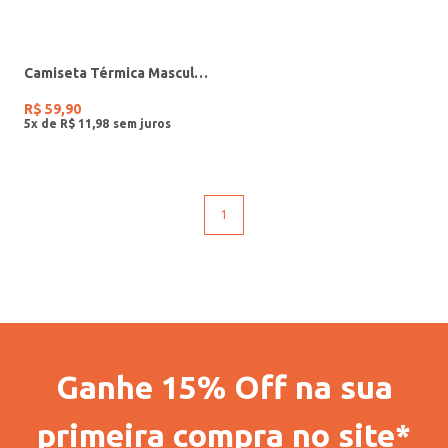
Camiseta Térmica Masculina PRETO
R$
59
,
90
5
x de
R$
11
,
98
1
Ganhe 15% Off na sua
primeira compra no site*