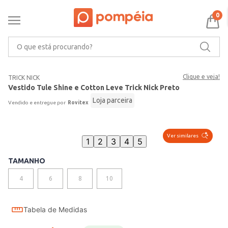
0
O que está procurando?
Clique e veja!
TRICK NICK
Vestido Tule Shine e Cotton Leve Trick Nick Preto
Loja parceira
Rovitex
Ver similares
1
2
3
4
5
TAMANHO
4
6
8
10
Tabela de Medidas