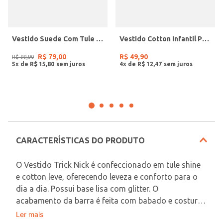
Vestido Suede Com Tule Infantil Para Menina - OFF WHITE
Vestido Cotton Infantil Para Menina - BEGE
R$
79
,
00
R$
49
,
90
R$
99
,
90
5
x de
R$
15
,
80
4
x de
R$
12
,
47
CARACTERÍSTICAS DO PRODUTO
O Vestido Trick Nick é confeccionado em tule shine 
e cotton leve, oferecendo leveza e conforto para o 
dia a dia. Possui base lisa com glitter. O 
acabamento da barra é feita com babado e costura 
dupla, garantindo mais resistência. O decote conta 
Ler mais
Em decorrência do uso do flash, as peças podem 