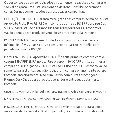
Os descontos podem ser aplicados diretamente na sacola de compras e
são válidos para uma lista selecionada de itens. Consulte os termos e
condições nas comunicações das respectivas campanhas.
CONDIÇÕES DE FRETE: Garanta frete grátis nas compras acima de R$299.
Aproveite Frete Fixo R$ 9,90 em compras acima de R$ 199 para regiões
Sul e Sudeste. Válido para modalidades transportadora e econômica.
Válido apenas para produtos vendidos e entregues pela Pompéia.
PARCELAMENTO: Parcelamento de 1x a 5x sem juros, com parcela
mínima de R$ 9,99. De 6x a 10x com juros no Cartão Pompéia, com
parcela mínima de R$ 9,99.
PRIMEIRA COMPRA: Aproveite 15% Off na sua primeira compra com o
cupom 15NAPRIMEIRA no site. Use o cupom 20NOAPP em sua primeira
compra no APP e ganhe 20% Off. Válido 01 uso por CPF. Desconto válido
somente para clientes que não realizaram compra online no site ou app
Pompéia anteriormente. Não cumulativo com outras promoções.
Promoções válidas para produtos vendidos e entregues pela marca
Pompéia.
GRANDES MARCAS: Nike, Adidas, New Balance, Asics, Converse e Mizuno.
NÃO SERÁ REALIZADA TROCAS E DEVOLUÇÕES DE MODA INTIMA.
PROMOÇÃO LEVE 3, PAGUE 2: O valor do vale-mercadoria para troca
será equivalente ao valor final do produto, já considerando o desconto