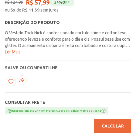
R$
57
,
99
R$
124
,
99
54%
OFF
ou
5
x
de
R$
11,59
sem juros
DESCRIÇÃO DO PRODUTO
O Vestido Trick Nick é confeccionado em tule shine e cotton leve,
oferecendo leveza e conforto para o dia a dia. Possui base lisa com
glitter. O acabamento da barra é feita com babado e costura dupla,
garantindo mais resistência. O decote conta com reforço na parte
Ler Mais
de trás para maior durabilidade. Ideal para compor looks casuais
com estilo e praticidade
SALVE OU COMPARTILHE
CONSULTAR FRETE
Entrega em ate 24h em Porto Alegre e Regiao Metropolitana
CALCULAR