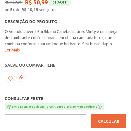
R$
50
,
99
R$
129
,
99
61%
OFF
ou
5
x
de
R$
10,19
sem juros
DESCRIÇÃO DO PRODUTO
O Vestido Juvenil Em Ribana Canelada Lurex Minty é uma peça
deslumbrante confeccionada em ribana canelada lurex, que
combina conforto com um toque brilhante. Seu busto duplo
oferece suporte e um ajuste perfeito, enquanto o túnel
Ler Mais
proporciona versatilidade ao permitir a passagem do friso funcional
para criar laços, adicionando um charme único ao vestido. Ideal para
SALVE OU COMPARTILHE
ocasiões especiais, este vestido destaca-se pela elegância,
proporcionando um visual sofisticado e jovial.
CONSULTAR FRETE
Entrega em ate 24h em Porto Alegre e Regiao Metropolitana
CALCULAR