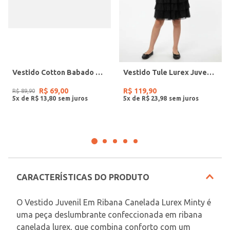
Vestido Cotton Babado Kid+ Infantil Para Menina - BEGE
Vestido Tule Lurex Juvenil Para Menina - PRETO
R$
69
,
00
R$
119
,
90
R$
89
,
90
5
x de
R$
13
,
80
5
x de
R$
23
,
98
CARACTERÍSTICAS DO PRODUTO
O Vestido Juvenil Em Ribana Canelada Lurex Minty é 
uma peça deslumbrante confeccionada em ribana 
canelada lurex, que combina conforto com um 