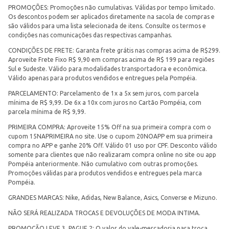
PROMOÇÕES: Promoções não cumulativas. Válidas por tempo limitado.
Os descontos podem ser aplicados diretamente na sacola de compras e
são válidos para uma lista selecionada de itens. Consulte os termos e
condições nas comunicações das respectivas campanhas.
CONDIÇÕES DE FRETE: Garanta frete grátis nas compras acima de R$299.
Aproveite Frete Fixo R$ 9,90 em compras acima de R$ 199 para regiões
Sul e Sudeste. Válido para modalidades transportadora e econômica.
Válido apenas para produtos vendidos e entregues pela Pompéia.
PARCELAMENTO: Parcelamento de 1x a 5x sem juros, com parcela
mínima de R$ 9,99. De 6x a 10x com juros no Cartão Pompéia, com
parcela mínima de R$ 9,99.
PRIMEIRA COMPRA: Aproveite 15% Off na sua primeira compra com o
cupom 15NAPRIMEIRA no site. Use o cupom 20NOAPP em sua primeira
compra no APP e ganhe 20% Off. Válido 01 uso por CPF. Desconto válido
somente para clientes que não realizaram compra online no site ou app
Pompéia anteriormente. Não cumulativo com outras promoções.
Promoções válidas para produtos vendidos e entregues pela marca
Pompéia.
GRANDES MARCAS: Nike, Adidas, New Balance, Asics, Converse e Mizuno.
NÃO SERÁ REALIZADA TROCAS E DEVOLUÇÕES DE MODA INTIMA.
PROMOÇÃO LEVE 3, PAGUE 2: O valor do vale-mercadoria para troca