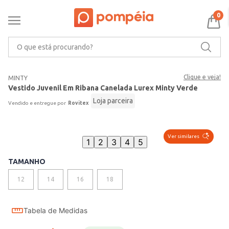
0
O que está procurando?
Clique e veja!
MINTY
Vestido Juvenil Em Ribana Canelada Lurex Minty Verde
Loja parceira
Rovitex
Ver similares
1
2
3
4
5
TAMANHO
12
14
16
18
Tabela de Medidas