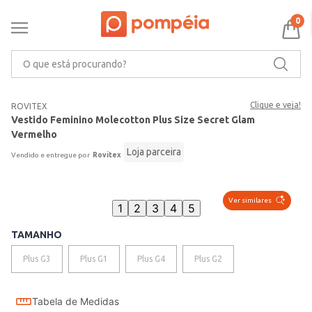
0
O que está procurando?
Clique e veja!
ROVITEX
Vestido Feminino Molecotton Plus Size Secret Glam
Vermelho
Loja parceira
Rovitex
Ver similares
1
2
3
4
5
TAMANHO
Plus G3
Plus G1
Plus G4
Plus G2
Tabela de Medidas