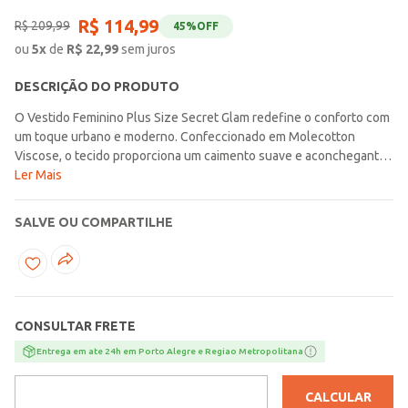
R$
114
,
99
R$
209
,
99
45%
OFF
ou
5
x
de
R$
22,99
sem juros
DESCRIÇÃO DO PRODUTO
O Vestido Feminino Plus Size Secret Glam redefine o conforto com
um toque urbano e moderno. Confeccionado em Molecotton
Viscose, o tecido proporciona um caimento suave e aconchegante.
O design é enriquecido com detalhes de Rebite, que injetam
Ler Mais
atitude, e acabamento em Retilínea, conferindo sofisticação. As
mangas amplas garantem liberdade de movimento e um visual
SALVE OU COMPARTILHE
contemporâneo. Uma peça versátil e estilosa para o seu dia a dia.
CONSULTAR FRETE
Entrega em ate 24h em Porto Alegre e Regiao Metropolitana
CALCULAR