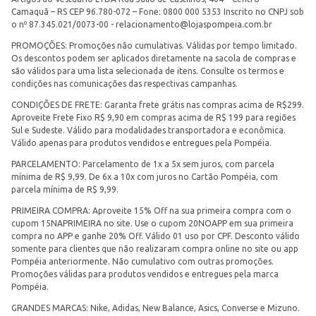
Camaquã – RS CEP 96.780-072 – Fone: 0800 000 5353 Inscrito no CNPJ sob
o nº 87.345.021/0073-00 -
relacionamento@lojaspompeia.com.br
PROMOÇÕES: Promoções não cumulativas. Válidas por tempo limitado.
Os descontos podem ser aplicados diretamente na sacola de compras e
são válidos para uma lista selecionada de itens. Consulte os termos e
condições nas comunicações das respectivas campanhas.
CONDIÇÕES DE FRETE: Garanta frete grátis nas compras acima de R$299.
Aproveite Frete Fixo R$ 9,90 em compras acima de R$ 199 para regiões
Sul e Sudeste. Válido para modalidades transportadora e econômica.
Válido apenas para produtos vendidos e entregues pela Pompéia.
PARCELAMENTO: Parcelamento de 1x a 5x sem juros, com parcela
mínima de R$ 9,99. De 6x a 10x com juros no Cartão Pompéia, com
parcela mínima de R$ 9,99.
PRIMEIRA COMPRA: Aproveite 15% Off na sua primeira compra com o
cupom 15NAPRIMEIRA no site. Use o cupom 20NOAPP em sua primeira
compra no APP e ganhe 20% Off. Válido 01 uso por CPF. Desconto válido
somente para clientes que não realizaram compra online no site ou app
Pompéia anteriormente. Não cumulativo com outras promoções.
Promoções válidas para produtos vendidos e entregues pela marca
Pompéia.
GRANDES MARCAS: Nike, Adidas, New Balance, Asics, Converse e Mizuno.