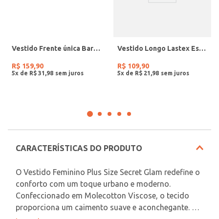
Vestido Frente única Barra Assimétrica Feminino PRETO
Vestido Longo Lastex Estampado Feminino OFF WHITE
R$
159
,
90
R$
109
,
90
5
x de
R$
31
,
98
5
x de
R$
21
,
98
CARACTERÍSTICAS DO PRODUTO
O Vestido Feminino Plus Size Secret Glam redefine o 
conforto com um toque urbano e moderno. 
Confeccionado em Molecotton Viscose, o tecido 
proporciona um caimento suave e aconchegante. O 
design é enriquecido com detalhes de Rebite, que 