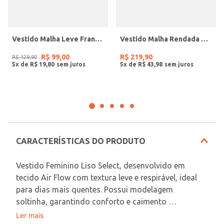
Vestido Malha Leve Franzido Feminino PRETO
Vestido Malha Rendada Eagle Rock Feminino BRANCO
R$
99
,
00
R$
219
,
90
R$
129
,
90
5
x de
R$
19
,
80
5
x de
R$
43
,
98
CARACTERÍSTICAS DO PRODUTO
Vestido Feminino Liso Select, desenvolvido em 
tecido Air Flow com textura leve e respirável, ideal 
para dias mais quentes. Possui modelagem 
soltinha, garantindo conforto e caimento 
impecável, decote V, que valoriza o colo, mangas 
Ler mais
Em decorrência do uso do flash, as peças podem 