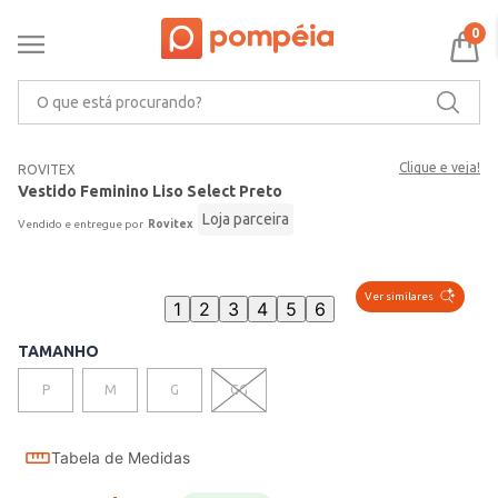
0
O que está procurando?
Clique e veja!
ROVITEX
Vestido Feminino Liso Select Preto
Loja parceira
Rovitex
Ver similares
1
2
3
4
5
6
TAMANHO
P
M
G
GG
Tabela de Medidas