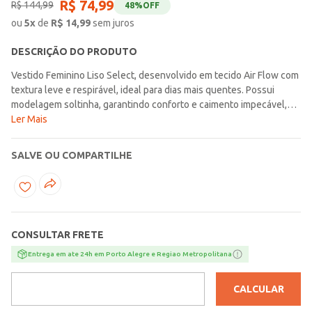
R$
74
,
99
R$
144
,
99
48%
OFF
ou
5
x
de
R$
14,99
sem juros
DESCRIÇÃO DO PRODUTO
Vestido Feminino Liso Select, desenvolvido em tecido Air Flow com
textura leve e respirável, ideal para dias mais quentes. Possui
modelagem soltinha, garantindo conforto e caimento impecável,
decote V, que valoriza o colo, mangas balonê que trazem um toque
Ler Mais
romântico e comprimento acima do joelho para um visual moderno.
Possui abertura em gota nas costas com um prolongamento de
SALVE OU COMPARTILHE
tecido que forma um delicado laço, adicionando um detalhe
feminino e sofisticado.
CONSULTAR FRETE
Entrega em ate 24h em Porto Alegre e Regiao Metropolitana
CALCULAR