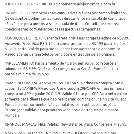
o nº 87.345.021/0073-00 -
relacionamento@lojaspompeia.com.br
PROMOÇÕES: Promoções não cumulativas. Válidas por tempo limitado.
Os descontos podem ser aplicados diretamente na sacola de compras e
são válidos para uma lista selecionada de itens. Consulte os termos e
condições nas comunicações das respectivas campanhas.
CONDIÇÕES DE FRETE: Garanta frete grátis nas compras acima de R$299.
Aproveite Frete Fixo R$ 9,90 em compras acima de R$ 199 para regiões
Sul e Sudeste. Válido para modalidades transportadora e econômica.
Válido apenas para produtos vendidos e entregues pela Pompéia.
PARCELAMENTO: Parcelamento de 1x a 5x sem juros, com parcela
mínima de R$ 9,99. De 6x a 10x com juros no Cartão Pompéia, com
parcela mínima de R$ 9,99.
PRIMEIRA COMPRA: Aproveite 15% Off na sua primeira compra com o
cupom 15NAPRIMEIRA no site. Use o cupom 20NOAPP em sua primeira
compra no APP e ganhe 20% Off. Válido 01 uso por CPF. Desconto válido
somente para clientes que não realizaram compra online no site ou app
Pompéia anteriormente. Não cumulativo com outras promoções.
Promoções válidas para produtos vendidos e entregues pela marca
Pompéia.
GRANDES MARCAS: Nike, Adidas, New Balance, Asics, Converse e Mizuno.
NÃO SERÁ REALIZADA TROCAS E DEVOLUÇÕES DE MODA INTIMA.