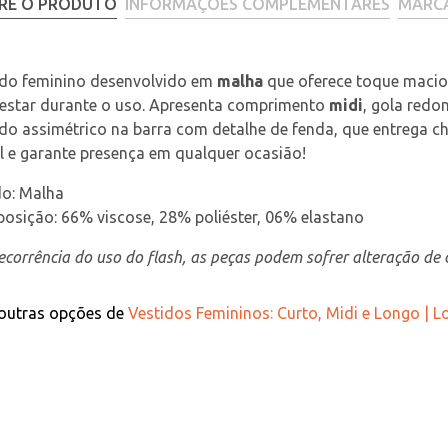
RE O PRODUTO
INFORMAÇÕES COMPLEMENTARES
MARC
ido feminino desenvolvido em 
malha
 que oferece toque macio
estar durante o uso. Apresenta comprimento 
midi
, gola redo
o assimétrico na barra com detalhe de fenda, que entrega ch
l e garante presença em qualquer ocasião!
do: Malha
osição: 66% viscose, 28% poliéster, 06% elastano
corrência do uso do flash, as peças podem sofrer alteração de c
 outras opções de
Vestidos Femininos: Curto, Midi e Longo | 