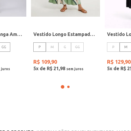
Vestido Evasê Manga Ampla Autentique Feminino VERDE
Vestido Longo Estampado Autentique Feminino VERDE
GG
P
M
G
GG
P
M
R$
109
,
90
R$
129
,
90
5
x de
R$
21
,
98
5
x de
R$
2