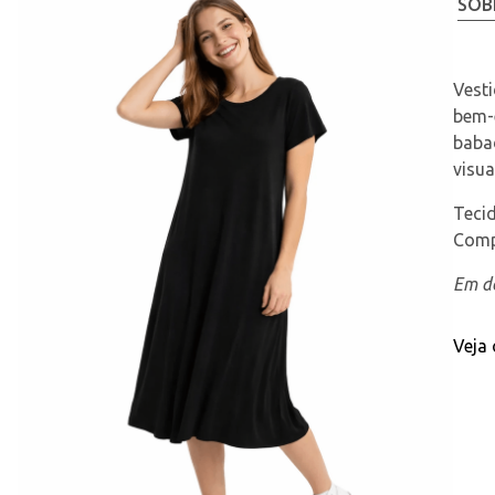
SOB
Vest
bem-
babad
visua
Teci
Comp
Em de
Veja