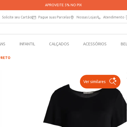
PARCELE SUAS COMPRAS EM ATÉ 5X SEM JUROS*
Solicite seu Cartão
Pague suas Parcelas
Nossas Lojas
Atendimento
ANS
INFANTIL
CALÇADOS
ACESSÓRIOS
BE
 PRETO
Ver similares