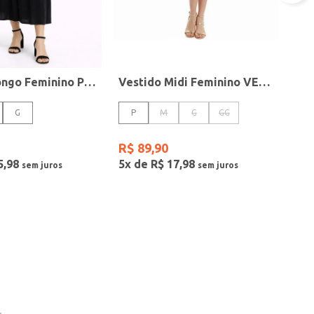
Vestido Longo Feminino PRETO
Vestido Midi Feminino VERDE
G
P
M
G
GG
R$
89
,
90
5
,
98
5
x de
R$
17
,
98