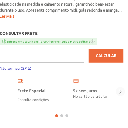
elasticidade na medida e caimento natural, garantindo bem-estar
durante o uso. Apresenta comprimento midi, gola redonda e mangas
curtas. Como detalhe especial, a peça possui babado assimétrico na
Ler Mais
barra com detalhe de fenda, que entrega charme e liberdade de
movimento. Um vestido que valoriza o visual e garante presença em
CONSULTAR FRETE
qualquer ocasião!\n\nTecido: Malha\nComposição: 66% viscose, 28%
poliéster, 06% elastano
Entrega em ate 24h em Porto Alegre e Regiao Metropolitana
CALCULAR
Não sei meu CEP
Frete Especial
5x sem juros
No cartão de crédito
Consulte condições