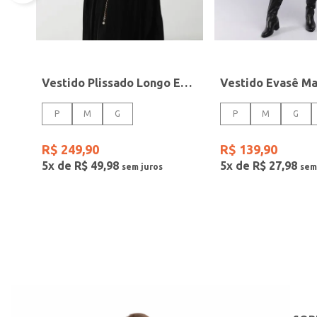
Vestido Plissado Longo Eagle Rock Feminino PRETO
P
M
G
P
M
G
R$
249
,
90
R$
139
,
90
5
x de
R$
49
,
98
5
x de
R$
27
,
98