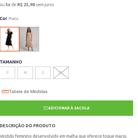
ou
5
x
de
R$
25,98
sem juros
Cor
Preto
TAMANHO
P
M
G
GG
Tabela de Medidas
ADICIONAR À SACOLA
DESCRIÇÃO DO PRODUTO
Vestido feminino desenvolvido em malha que oferece toque macio,