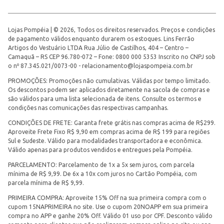
Lojas Pompéia | © 2026, Todos os direitos reservados. Preços e condições
de pagamento válidos enquanto durarem os estoques. Lins Ferrão
Artigos do Vestuário LTDA Rua Júlio de Castilhos, 404 – Centro –
Camaquã – RS CEP 96.780-072 – Fone: 0800 000 5353 Inscrito no CNPJ sob
o nº 87.345.021/0073-00 -
relacionamento@lojaspompeia.com.br
PROMOÇÕES: Promoções não cumulativas. Válidas por tempo limitado.
Os descontos podem ser aplicados diretamente na sacola de compras e
são válidos para uma lista selecionada de itens. Consulte os termos e
condições nas comunicações das respectivas campanhas.
CONDIÇÕES DE FRETE: Garanta frete grátis nas compras acima de R$299.
Aproveite Frete Fixo R$ 9,90 em compras acima de R$ 199 para regiões
Sul e Sudeste. Válido para modalidades transportadora e econômica.
Válido apenas para produtos vendidos e entregues pela Pompéia.
PARCELAMENTO: Parcelamento de 1x a 5x sem juros, com parcela
mínima de R$ 9,99. De 6x a 10x com juros no Cartão Pompéia, com
parcela mínima de R$ 9,99.
PRIMEIRA COMPRA: Aproveite 15% Off na sua primeira compra com o
cupom 15NAPRIMEIRA no site. Use o cupom 20NOAPP em sua primeira
compra no APP e ganhe 20% Off. Válido 01 uso por CPF. Desconto válido