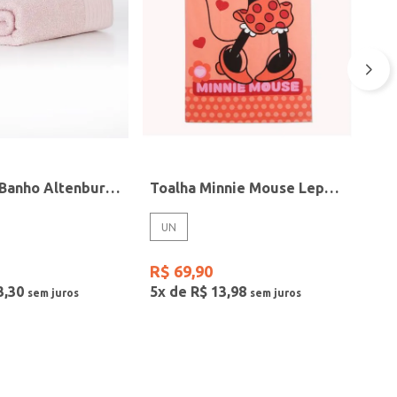
Toalha de Banho Altenburg Chroma Rosa/Rosa
Toalha Minnie Mouse Lepper Infantil VERMELHO
UN
R$
69
,
90
3
,
30
5
x de
R$
13
,
98