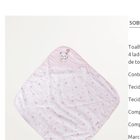
SOB
Toalh
4 lad
de to
Cont
Tecid
Tecid
Comp
Comp
Marc