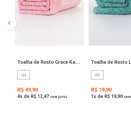
Toalha de Rosto Grace Karsten ROSA
UN
UN
R$
49
,
90
R$
19
,
90
4
x de
R$
12
,
47
1
x de
R$
19
,
90