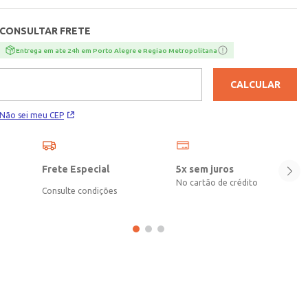
forro em fralda. Indispensável para o uso diário! Contém: 01 toalha
para bebê Tecido: Plush Tecido Forro: Fralda Composição: 80%
CONSULTAR FRETE
algodão, 20% poliéster Composição Forro: 100% algodão Marca:
Bambi Produto da coleção Outono/Inverno Lojas Pompéia.com
Entrega em ate 24h em Porto Alegre e Regiao Metropolitana
CALCULAR
Não sei meu CEP
Frete Especial
5x sem juros
No cartão de crédito
Consulte condições