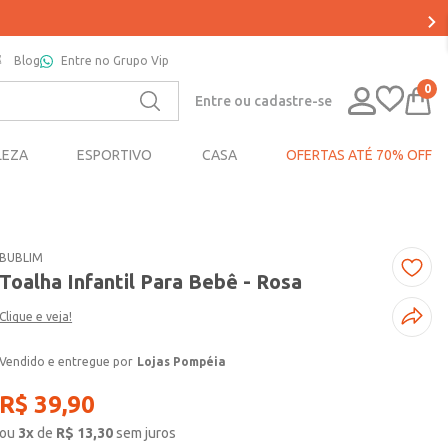
Blog
Entre no Grupo Vip
0
Entre ou cadastre-se
LEZA
ESPORTIVO
CASA
OFERTAS ATÉ 70% OFF
BUBLIM
Toalha Infantil Para Bebê - Rosa
Clique e veja!
Lojas Pompéia
R$
39
,
90
ou
3
x
de
R$
13,30
sem juros