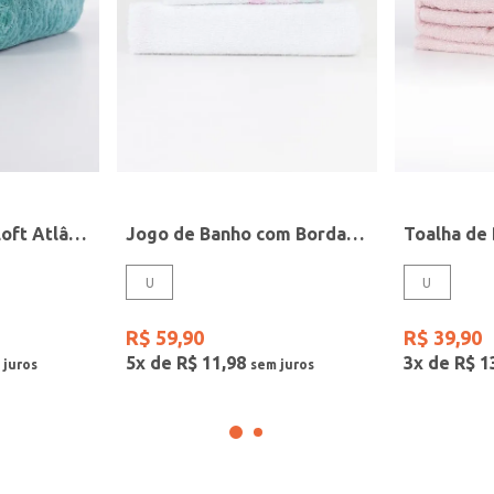
Toalha de Rosto Loft Atlântica VERDE
Jogo de Banho com Bordado Infantil Para Bebê - Rosa
U
U
R$
59
,
90
R$
39
,
90
5
x de
R$
11
,
98
3
x de
R$
1