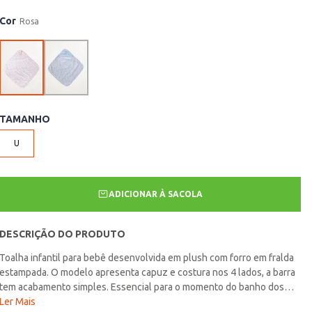
Cor
Rosa
TAMANHO
U
ADICIONAR À SACOLA
DESCRIÇÃO DO PRODUTO
Toalha infantil para bebê desenvolvida em plush com forro em fralda
estampada. O modelo apresenta capuz e costura nos 4 lados, a barra
tem acabamento simples. Essencial para o momento do banho dos
bebês, a toalha é desenvolvida em plush de toque macio e conta com
Ler Mais