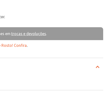
or.
hes em
trocas e devoluções
.
 Rosto! Confira
.