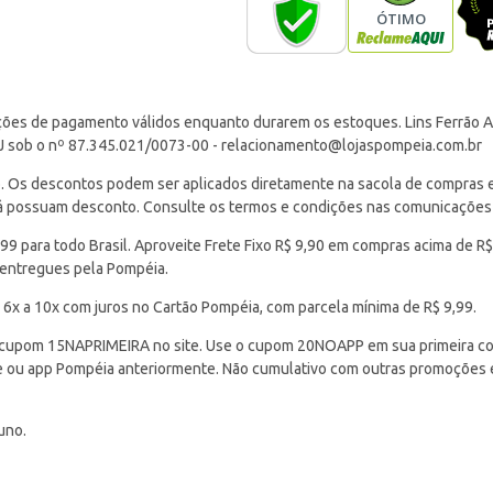
ções de pagamento válidos enquanto durarem os estoques. Lins Ferrão Ar
J sob o nº 87.345.021/0073-00 -
relacionamento@lojaspompeia.com.br
Os descontos podem ser aplicados diretamente na sacola de compras e s
 já possuam desconto. Consulte os termos e condições nas comunicações
 para todo Brasil. Aproveite Frete Fixo R$ 9,90 em compras acima de R$
 entregues pela Pompéia.
 6x a 10x com juros no Cartão Pompéia, com parcela mínima de R$ 9,99.
cupom 15NAPRIMEIRA no site. Use o cupom 20NOAPP em sua primeira com
ite ou app Pompéia anteriormente. Não cumulativo com outras promoções
uno.