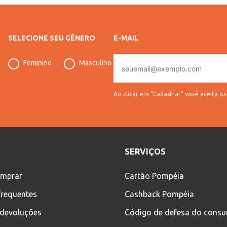
SELECIONE SEU GÊNERO
E-MAIL
E-
Feminino
Masculino
mail
Ao clicar em "Cadastrar" você aceita o
SERVIÇOS
mprar
Cartão Pompéia
frequentes
Cashback Pompéia
 devoluções
Código de defesa do cons