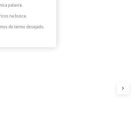
nica palavra.
ricos na busca.
nimos do termo desejado.