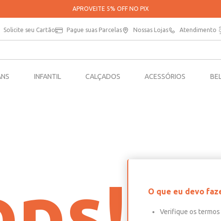
APROVEITE 5% OFF NO PIX
Solicite seu Cartão
Pague suas Parcelas
Nossas Lojas
Atendimento
ANS
INFANTIL
CALÇADOS
ACESSÓRIOS
BE
ps!
O que eu devo faz
Verifique os termos 