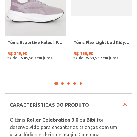
Tênis Esportivo Kolosh Feminino LILAS
Tênis Flex Light Led Kidy Infantil Para Menina - BRANCO/ROSA/LILAS
R$
249
,
90
R$
169
,
90
5
x de
R$
49
,
98
5
x de
R$
33
,
98
CARACTERÍSTICAS DO PRODUTO
O tênis 
Roller Celebration 3.0
 da 
Bibi
 foi 
desenvolvido para encantar as crianças com um 
visual lúdico e cheio de magia. Com uma 