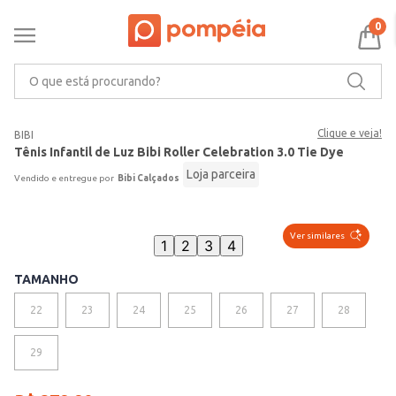
0
O que está procurando?
Clique e veja!
BIBI
Tênis Infantil de Luz Bibi Roller Celebration 3.0 Tie Dye
Loja parceira
Bibi Calçados
Ver similares
1
2
3
4
TAMANHO
22
23
24
25
26
27
28
VER MAIS 3
29