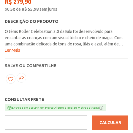
R$
279
,
90
ou
5
x
de
R$
55,98
sem juros
DESCRIÇÃO DO PRODUTO
O tênis Roller Celebration 3.0 da Bibi foi desenvolvido para
encantar as crianças com um visual lúdico e cheio de magia. Com
uma combinação delicada de tons de rosa, lilás e azul, além de
detalhes cintilantes, o modelo traz um charme especial que
Ler Mais
combina perfeitamente com o universo infantil. O solado com luzes
coloridas que piscam a cada passo torna a experiência ainda mais
SALVE OU COMPARTILHE
divertida, acompanhando o ritmo de cada brincadeira. Com calce
fácil, o Roller Celebration 3.0 permite que as crianças coloquem o
tênis com autonomia e conforto. A exclusiva Palmilha Fisioflex
proporciona a sensação natural de caminhar descalço, oferecendo
liberdade de movimento durante o dia todo. Produzido com
CONSULTAR FRETE
materiais respiráveis e atóxicos, o modelo garante bem-estar,
ventilação e segurança em cada uso, sendo perfeito para
Entrega em ate 24h em Porto Alegre e Regiao Metropolitana
acompanhar diferentes momentos da rotina. Diferenciais que
tornam cada passo especial: Calce fácil: Praticidade e autonomia
CALCULAR
para o dia a dia das crianças; Solado com luzes LED: Pisca a cada
passo, tornando as brincadeiras mais animadas; Materiais atóxicos: