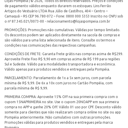
Lojas Pompéia | © 2026, Todos os direitos reservados. Preços e condições
de pagamento válidos enquanto durarem os estoques. Lins Ferrão
Artigos do Vestuário LTDA Rua Júlio de Castilhos, 404 – Centro –
Camaquã – RS CEP 96.780-072 – Fone: 0800 000 5353 Inscrito no CNPJ sob
o nº 87.345.021/0073-00 -
relacionamento@lojaspompeia.com.br
PROMOÇÕES: Promoções não cumulativas. Válidas por tempo limitado.
Os descontos podem ser aplicados diretamente na sacola de compras e
são válidos para uma lista selecionada de itens. Consulte os termos e
condições nas comunicações das respectivas campanhas.
CONDIÇÕES DE FRETE: Garanta frete grátis nas compras acima de R$299.
Aproveite Frete Fixo R$ 9,90 em compras acima de R$ 199 para regiões
Sul e Sudeste. Válido para modalidades transportadora e econômica.
Válido apenas para produtos vendidos e entregues pela Pompéia.
PARCELAMENTO: Parcelamento de 1x a 5x sem juros, com parcela
mínima de R$ 9,99. De 6x a 10x com juros no Cartão Pompéia, com
parcela mínima de R$ 9,99.
PRIMEIRA COMPRA: Aproveite 15% Off na sua primeira compra com o
cupom 15NAPRIMEIRA no site. Use o cupom 20NOAPP em sua primeira
compra no APP e ganhe 20% Off. Válido 01 uso por CPF. Desconto válido
somente para clientes que não realizaram compra online no site ou app
Pompéia anteriormente. Não cumulativo com outras promoções.
Promoções válidas para produtos vendidos e entregues pela marca
Pompéia.