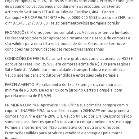
Lojas Pompéia | © 2026, Todos os direitos reservados. Preços e condições
de pagamento válidos enquanto durarem os estoques. Lins Ferrão
Artigos do Vestuário LTDA Rua Júlio de Castilhos, 404 – Centro –
Camaquã – RS CEP 96.780-072 – Fone: 0800 000 5353 Inscrito no CNPJ sob
o nº 87.345.021/0073-00 -
relacionamento@lojaspompeia.com.br
PROMOÇÕES: Promoções não cumulativas. Válidas por tempo limitado.
Os descontos podem ser aplicados diretamente na sacola de compras e
são válidos para uma lista selecionada de itens. Consulte os termos e
condições nas comunicações das respectivas campanhas.
CONDIÇÕES DE FRETE: Garanta frete grátis nas compras acima de R$299.
Aproveite Frete Fixo R$ 9,90 em compras acima de R$ 199 para regiões
Sul e Sudeste. Válido para modalidades transportadora e econômica.
Válido apenas para produtos vendidos e entregues pela Pompéia.
PARCELAMENTO: Parcelamento de 1x a 5x sem juros, com parcela
mínima de R$ 9,99. De 6x a 10x com juros no Cartão Pompéia, com
parcela mínima de R$ 9,99.
PRIMEIRA COMPRA: Aproveite 15% Off na sua primeira compra com o
cupom 15NAPRIMEIRA no site. Use o cupom 20NOAPP em sua primeira
compra no APP e ganhe 20% Off. Válido 01 uso por CPF. Desconto válido
somente para clientes que não realizaram compra online no site ou app
Pompéia anteriormente. Não cumulativo com outras promoções.
Promoções válidas para produtos vendidos e entregues pela marca
Pompéia.