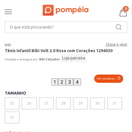
0
O que está procurando?
Clique e veja!
BIBI
Tênis Infantil Bibi Volt 2.0 Rosa com Corações 1294030
Loja parceira
Bibi Calçados
Ver similares
1
2
3
4
TAMANHO
25
26
27
28
29
30
31
VER MAIS 5
32