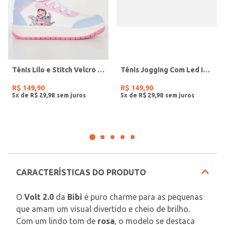
Tênis Lilo e Stitch Velcro Infantil Para Menina - BRANCO/ROSA CLARO/AZUL CLARO
Tênis Jogging Com Led Infantil Para Menina- PINK/ROSA
R$
149
,
90
R$
149
,
90
5
x de
R$
29
,
98
5
x de
R$
29
,
98
CARACTERÍSTICAS DO PRODUTO
O 
Volt 2.0
 da 
Bibi
 é puro charme para as pequenas 
que amam um visual divertido e cheio de brilho. 
Com um lindo tom de 
rosa
, o modelo se destaca 