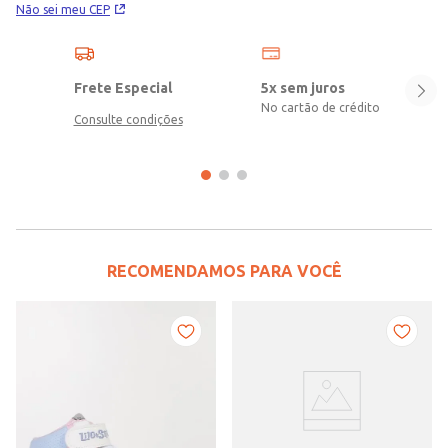
Não sei meu CEP
segurança e muito brilho.
Frete Especial
5x sem juros
No cartão de crédito
Consulte condições
RECOMENDAMOS PARA VOCÊ