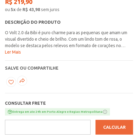
R$
219
,
90
ou
5
x
de
R$
43,98
sem juros
DESCRIÇÃO DO PRODUTO
O Volt 2.0 da Bibi é puro charme para as pequenas que amam um
visual divertido e cheio de brilho. Com um lindo tom de rosa, o
modelo se destaca pelos relevos em formato de corações no
cabedal e pelo toque de glitter no solado e na biqueira, trazendo
Ler Mais
ainda mais personalidade ao look. Perfeito para escola, passeios e
momentos de lazer, o Volt 2.0 combina estilo e funcionalidade para
SALVE OU COMPARTILHE
acompanhar cada passo com conforto e segurança. Seu design
prático facilita o uso, promovendo mais autonomia no dia a dia.
Destaques que apaixonam: Modelo com calce fácil, ideal para mais
praticidade e independência; Cabedal com corações em relevo, que
trazem um visual lúdico e delicado; Detalhes em glitter no solado e
CONSULTAR FRETE
na biqueira, adicionando brilho e estilo; Solado com tecnologia
BPLUS, leve e estável, que absorve impactos ao caminhar; Palmilha
Entrega em ate 24h em Porto Alegre e Regiao Metropolitana
Fisioflex, que simula a sensação de andar descalço e auxilia no
desenvolvimento natural dos pés. O Volt 2.0 é ideal para quem
CALCULAR
busca um calçado infantil feminino confortável, estiloso e cheio de
encanto, perfeito para acompanhar as pequenas com leveza,