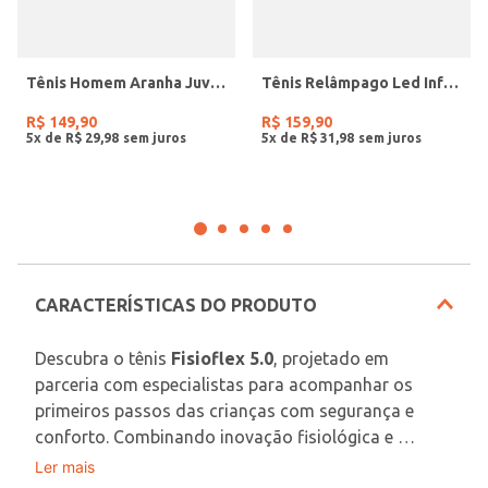
Tênis Homem Aranha Juvenil Para Menino - BRANCO/BEGE/VERMELHO
Tênis Relâmpago Led Infantil Para Bebê Menino - PRETO/VERMELHO
R$
149
,
90
R$
159
,
90
5
x de
R$
29
,
98
5
x de
R$
31
,
98
CARACTERÍSTICAS DO PRODUTO
Descubra o tênis 
Fisioflex 5.0
, projetado em 
parceria com especialistas para acompanhar os 
primeiros passos das crianças com segurança e 
conforto. Combinando inovação fisiológica e 
design moderno, este calçado é a escolha ideal para 
Ler mais
Diferenciais do Produto: