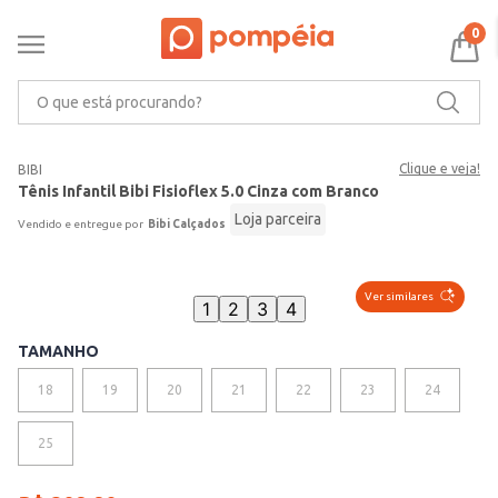
0
O que está procurando?
Clique e veja!
BIBI
Tênis Infantil Bibi Fisioflex 5.0 Cinza com Branco
Loja parceira
Bibi Calçados
Ver similares
1
2
3
4
TAMANHO
18
19
20
21
22
23
24
25