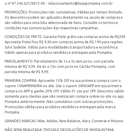
o nº 87.345.021/0073-00 -
relacionamento@lojaspompeia.com.br
PROMOÇÕES: Promoções não cumulativas. Válidas por tempo limitado.
Os descontos podem ser aplicados diretamente na sacola de compras e
são válidos para uma lista selecionada de itens. Consulte os termos e
condições nas comunicações das respectivas campanhas.
CONDIÇÕES DE FRETE: Garanta frete grátis nas compras acima de R$299.
Aproveite Frete Fixo R$ 9,90 em compras acima de R$ 199 para regiões
Sul e Sudeste. Válido para modalidades transportadora e econômica.
Válido apenas para produtos vendidos e entregues pela Pompéia.
PARCELAMENTO: Parcelamento de 1x a 5x sem juros, com parcela
mínima de R$ 9,99. De 6x a 10x com juros no Cartão Pompéia, com
parcela mínima de R$ 9,99.
PRIMEIRA COMPRA: Aproveite 15% Off na sua primeira compra com o
cupom 15NAPRIMEIRA no site. Use o cupom 20NOAPP em sua primeira
compra no APP e ganhe 20% Off. Válido 01 uso por CPF. Desconto válido
somente para clientes que não realizaram compra online no site ou app
Pompéia anteriormente. Não cumulativo com outras promoções.
Promoções válidas para produtos vendidos e entregues pela marca
Pompéia.
GRANDES MARCAS: Nike, Adidas, New Balance, Asics, Converse e Mizuno.
NÃO SERÁ REALIZADA TROCAS E DEVOLUÇÕES DE MODA INTIMA.