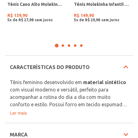
Tênis Cano Alto Molekinha Infantil Para Menina - BRANCO/ROSA CLARO
Tênis Molekinha Infantil Para Menina - OFF WHITE/DOURADO
R$
139
,
90
R$
149
,
90
5
x de
R$
27
,
98
5
x de
R$
29
,
98
CARACTERÍSTICAS DO PRODUTO
Tênis feminino desenvolvido em 
material sintético
com visual moderno e versátil, perfeito para 
acompanhar a rotina do dia a dia com muito 
conforto e estilo. Possui forro em tecido espumado, 
bico redondo, ajuste por cadarço, palmilha macia e 
Ler mais
Material: Sintético
solado emborrachado com frisos antiderrapantes 
que garantem estabilidade, segurança e conforto 
Em decorrência do uso do flash, as peças podem 
durante o uso. O diferencial fica por conta do 
MARCA
sofrer alteração de cor.