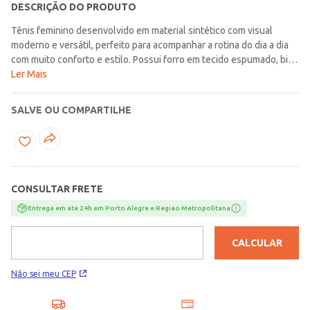
DESCRIÇÃO DO PRODUTO
Tênis feminino desenvolvido em material sintético com visual
moderno e versátil, perfeito para acompanhar a rotina do dia a dia
com muito conforto e estilo. Possui forro em tecido espumado, bico
redondo, ajuste por cadarço, palmilha macia e solado
Ler Mais
emborrachado com frisos antiderrapantes que garantem
estabilidade, segurança e conforto durante o uso. O diferencial fica
SALVE OU COMPARTILHE
por conta do recorte lateral moderno, trazendo um toque
contemporâneo e cheio de personalidade para a peça. Uma opção
confortável e estilosa, ideal para complementar diferentes
produções casuais com praticidade e charme!\n\nMaterial:
Sintético
CONSULTAR FRETE
Entrega em ate 24h em Porto Alegre e Regiao Metropolitana
CALCULAR
Não sei meu CEP