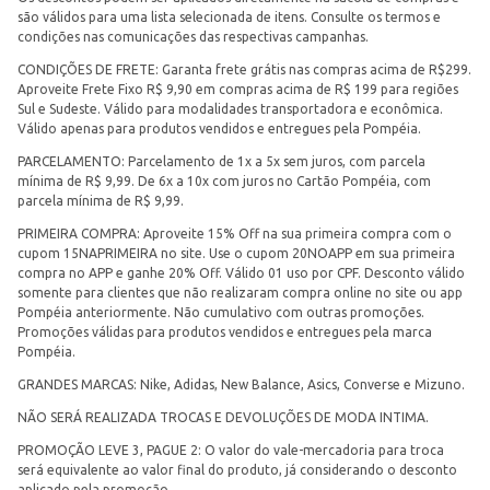
são válidos para uma lista selecionada de itens. Consulte os termos e
condições nas comunicações das respectivas campanhas.
CONDIÇÕES DE FRETE: Garanta frete grátis nas compras acima de R$299.
Aproveite Frete Fixo R$ 9,90 em compras acima de R$ 199 para regiões
Sul e Sudeste. Válido para modalidades transportadora e econômica.
Válido apenas para produtos vendidos e entregues pela Pompéia.
PARCELAMENTO: Parcelamento de 1x a 5x sem juros, com parcela
mínima de R$ 9,99. De 6x a 10x com juros no Cartão Pompéia, com
parcela mínima de R$ 9,99.
PRIMEIRA COMPRA: Aproveite 15% Off na sua primeira compra com o
cupom 15NAPRIMEIRA no site. Use o cupom 20NOAPP em sua primeira
compra no APP e ganhe 20% Off. Válido 01 uso por CPF. Desconto válido
somente para clientes que não realizaram compra online no site ou app
Pompéia anteriormente. Não cumulativo com outras promoções.
Promoções válidas para produtos vendidos e entregues pela marca
Pompéia.
GRANDES MARCAS: Nike, Adidas, New Balance, Asics, Converse e Mizuno.
NÃO SERÁ REALIZADA TROCAS E DEVOLUÇÕES DE MODA INTIMA.
PROMOÇÃO LEVE 3, PAGUE 2: O valor do vale-mercadoria para troca
será equivalente ao valor final do produto, já considerando o desconto
aplicado pela promoção.