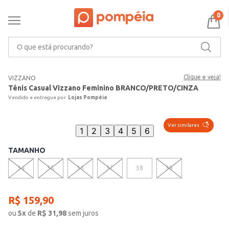
0
O que está procurando?
Clique e veja!
VIZZANO
Tênis Casual Vizzano Feminino BRANCO/PRETO/CINZA
Lojas Pompéia
Ver similares
1
2
3
4
5
6
TAMANHO
34
35
36
37
38
39
R$
159
,
90
ou
5
x
de
R$
31,98
sem juros