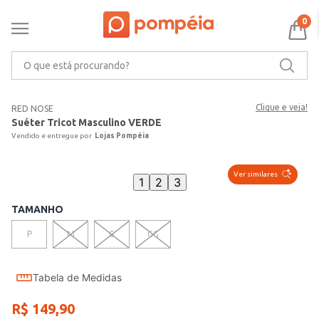
0
O que está procurando?
Clique e veja!
RED NOSE
Suéter Tricot Masculino VERDE
Lojas Pompéia
Ver similares
1
2
3
TAMANHO
P
M
G
GG
Tabela de Medidas
R$
149
,
90