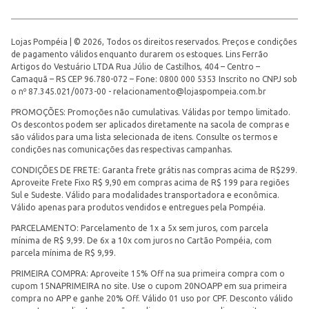
Lojas Pompéia | © 2026, Todos os direitos reservados. Preços e condições
de pagamento válidos enquanto durarem os estoques. Lins Ferrão
Artigos do Vestuário LTDA Rua Júlio de Castilhos, 404 – Centro –
Camaquã – RS CEP 96.780-072 – Fone: 0800 000 5353 Inscrito no CNPJ sob
o nº 87.345.021/0073-00 -
relacionamento@lojaspompeia.com.br
PROMOÇÕES: Promoções não cumulativas. Válidas por tempo limitado.
Os descontos podem ser aplicados diretamente na sacola de compras e
são válidos para uma lista selecionada de itens. Consulte os termos e
condições nas comunicações das respectivas campanhas.
CONDIÇÕES DE FRETE: Garanta frete grátis nas compras acima de R$299.
Aproveite Frete Fixo R$ 9,90 em compras acima de R$ 199 para regiões
Sul e Sudeste. Válido para modalidades transportadora e econômica.
Válido apenas para produtos vendidos e entregues pela Pompéia.
PARCELAMENTO: Parcelamento de 1x a 5x sem juros, com parcela
mínima de R$ 9,99. De 6x a 10x com juros no Cartão Pompéia, com
parcela mínima de R$ 9,99.
PRIMEIRA COMPRA: Aproveite 15% Off na sua primeira compra com o
cupom 15NAPRIMEIRA no site. Use o cupom 20NOAPP em sua primeira
compra no APP e ganhe 20% Off. Válido 01 uso por CPF. Desconto válido