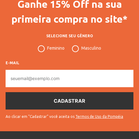
Ganhe 15% Off na sua
Gênero
Masculino
primeira compra no site*
Confecção
Convencional
Idade
Adulto
SELECIONE SEU GÊNERO
Manga
Longa
Feminino
Masculino
Gola
Gola Redonda
E-MAIL
Tecido
Tricot
E-
mail
Cores
Verde
Ao clicar em "Cadastrar" você aceita os
Termos de Uso da Pompéia