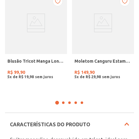
Blusão Tricot Manga Longa Masculino CINZA
Moletom Canguru Estampado Masculino PRETO
R$
99
,
90
R$
149
,
90
5
x de
R$
19
,
98
5
x de
R$
29
,
98
CARACTERÍSTICAS DO PRODUTO