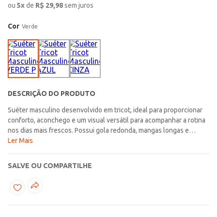
ou
5
x
de
R$
29,98
sem juros
Cor
Verde
DESCRIÇÃO DO PRODUTO
Suéter masculino desenvolvido em tricot, ideal para proporcionar
conforto, aconchego e um visual versátil para acompanhar a rotina
nos dias mais frescos. Possui gola redonda, mangas longas e
acabamentos em pontos canelados, detalhes que favorecem um
Ler Mais
caimento agradável e deixam a peça ainda mais prática para
diferentes momentos do dia a dia. A aplicação da marca na altura do
SALVE OU COMPARTILHE
peito acrescenta um toque discreto e moderno ao modelo,
valorizando a composição com autenticidade e estilo. Uma escolha
confortável e atemporal para compor produções casuais com
charme e personalidade!\n\nTecido: Tricot\nComposição: 41%
viscose, 31% poliamida, 28% poliéster