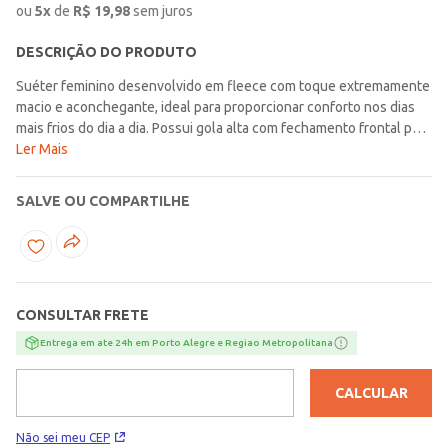
ou
5
x
de
R$
19,98
sem juros
DESCRIÇÃO DO PRODUTO
Suéter feminino desenvolvido em fleece com toque extremamente
macio e aconchegante, ideal para proporcionar conforto nos dias
mais frios do dia a dia. Possui gola alta com fechamento frontal por
zíper e mangas longas que garantem praticidade e proteção
Ler Mais
térmica para diferentes momentos da rotina. Seu design básico e
versátil facilita combinações com diversas peças, tornando o visual
SALVE OU COMPARTILHE
confortável e moderno ao mesmo tempo. Uma opção perfeita para
compor looks casuais cheios de aconchego e estilo em qualquer
ocasião!\n\nTecido: Fleece\nComposição: 95% poliéster, 05%
elastano
CONSULTAR FRETE
Entrega em ate 24h em Porto Alegre e Regiao Metropolitana
CALCULAR
Não sei meu CEP