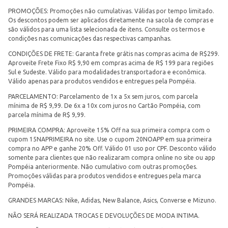
PROMOÇÕES: Promoções não cumulativas. Válidas por tempo limitado.
Os descontos podem ser aplicados diretamente na sacola de compras e
são válidos para uma lista selecionada de itens. Consulte os termos e
condições nas comunicações das respectivas campanhas.
CONDIÇÕES DE FRETE: Garanta frete grátis nas compras acima de R$299.
Aproveite Frete Fixo R$ 9,90 em compras acima de R$ 199 para regiões
Sul e Sudeste. Válido para modalidades transportadora e econômica.
Válido apenas para produtos vendidos e entregues pela Pompéia.
PARCELAMENTO: Parcelamento de 1x a 5x sem juros, com parcela
mínima de R$ 9,99. De 6x a 10x com juros no Cartão Pompéia, com
parcela mínima de R$ 9,99.
PRIMEIRA COMPRA: Aproveite 15% Off na sua primeira compra com o
cupom 15NAPRIMEIRA no site. Use o cupom 20NOAPP em sua primeira
compra no APP e ganhe 20% Off. Válido 01 uso por CPF. Desconto válido
somente para clientes que não realizaram compra online no site ou app
Pompéia anteriormente. Não cumulativo com outras promoções.
Promoções válidas para produtos vendidos e entregues pela marca
Pompéia.
GRANDES MARCAS: Nike, Adidas, New Balance, Asics, Converse e Mizuno.
NÃO SERÁ REALIZADA TROCAS E DEVOLUÇÕES DE MODA INTIMA.