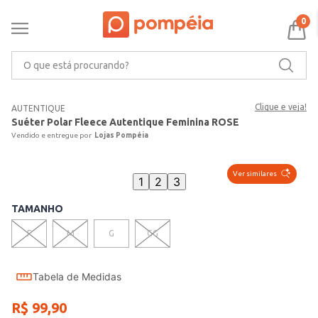
0
O que está procurando?
Clique e veja!
AUTENTIQUE
Suéter Polar Fleece Autentique Feminina ROSE
Lojas Pompéia
Ver similares
1
2
3
TAMANHO
P
M
G
GG
Tabela de Medidas
R$
99
,
90