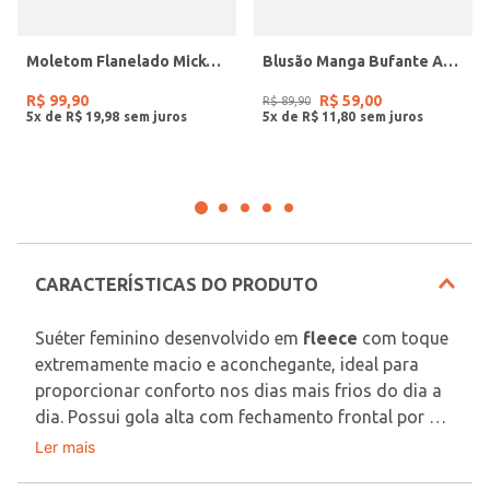
Moletom Flanelado Mickey Feminino OFF WHITE
Blusão Manga Bufante Autentique Feminino PRETO
R$
99
,
90
R$
59
,
00
R$
89
,
90
5
x de
R$
19
,
98
5
x de
R$
11
,
80
CARACTERÍSTICAS DO PRODUTO
Suéter feminino desenvolvido em 
fleece
 com toque 
extremamente macio e aconchegante, ideal para 
proporcionar conforto nos dias mais frios do dia a 
dia. Possui gola alta com fechamento frontal por 
zíper e mangas longas que garantem praticidade e 
Ler mais
Tecido: Fleece
proteção térmica para diferentes momentos da 
Composição: 95% poliéster, 05% elastano