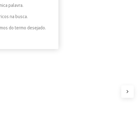
nica palavra.
ricos na busca.
nimos do termo desejado.