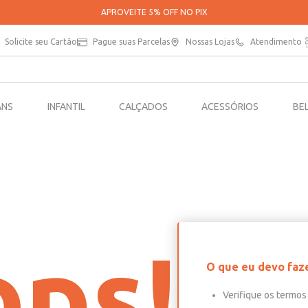
APROVEITE 5% OFF NO PIX
Solicite seu Cartão
Pague suas Parcelas
Nossas Lojas
Atendimento
ANS
INFANTIL
CALÇADOS
ACESSÓRIOS
BE
ps!
O que eu devo faz
Verifique os termos 