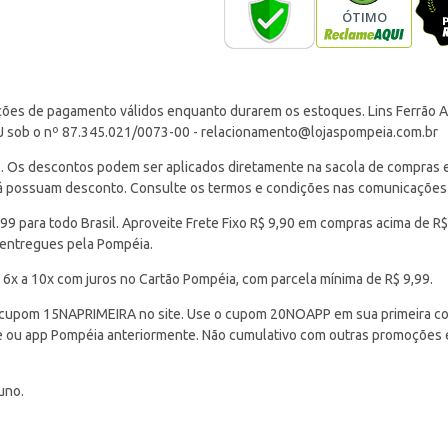
ções de pagamento válidos enquanto durarem os estoques. Lins Ferrão Ar
J sob o nº 87.345.021/0073-00 -
relacionamento@lojaspompeia.com.br
Os descontos podem ser aplicados diretamente na sacola de compras e s
 já possuam desconto. Consulte os termos e condições nas comunicações
 para todo Brasil. Aproveite Frete Fixo R$ 9,90 em compras acima de R$
 entregues pela Pompéia.
 6x a 10x com juros no Cartão Pompéia, com parcela mínima de R$ 9,99.
cupom 15NAPRIMEIRA no site. Use o cupom 20NOAPP em sua primeira com
ite ou app Pompéia anteriormente. Não cumulativo com outras promoções
uno.