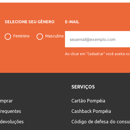
SELECIONE SEU GÊNERO
E-MAIL
E-
Feminino
Masculino
mail
Ao clicar em "Cadastrar" você aceita o
SERVIÇOS
mprar
Cartão Pompéia
frequentes
Cashback Pompéia
 devoluções
Código de defesa do cons