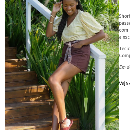
Shor
passa
com a
a es
Tecid
Comp
Em de
Veja