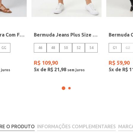
Short Malha Riveira Com Forro Feminino VERMELHO
Bermuda Jeans Plus Size Feminina AZUL
GG
46
48
50
52
54
G1
G2
R$
109
,
90
R$
59
,
90
5
x de
R$
21
,
98
5
x de
R$
1
RE O PRODUTO
INFORMAÇÕES COMPLEMENTARES
MARC