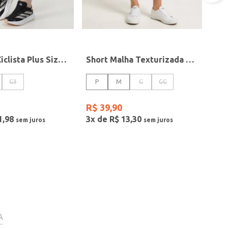
Bermuda Ciclista Plus Size Feminina Preto
Short Malha Texturizada Feminina AZUL
G3
P
M
G
GG
R$
39
,
90
1
,
98
3
x de
R$
13
,
30
A