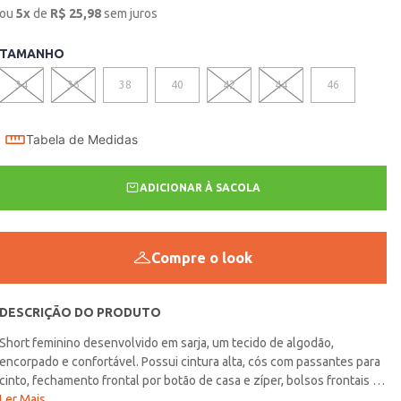
ou
5
x
de
R$
25,98
sem juros
TAMANHO
34
36
38
40
42
44
46
Tabela de Medidas
ADICIONAR À SACOLA
Compre o look
DESCRIÇÃO DO PRODUTO
Short feminino desenvolvido em sarja, um tecido de algodão,
encorpado e confortável. Possui cintura alta, cós com passantes para
cinto, fechamento frontal por botão de casa e zíper, bolsos frontais e
posteriores funcionais, além de barra com acabamento simples. O seu
Ler Mais