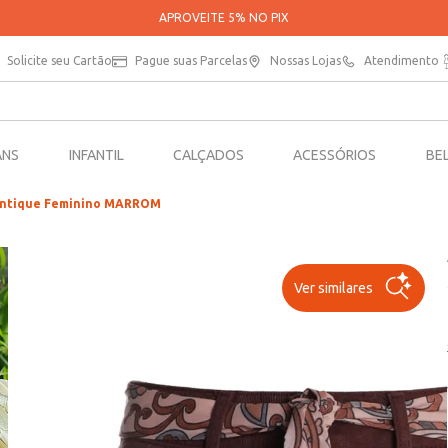
PARCELE SUAS COMPRAS EM ATÉ 5X SEM JUROS*
Solicite seu Cartão
Pague suas Parcelas
Nossas Lojas
Atendimento
ANS
INFANTIL
CALÇADOS
ACESSÓRIOS
BE
tentique Feminino MARROM
Ver similares