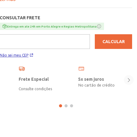
diferencial fica por conta do lenço removível na cintura. Leve e cheio
de estilo, o short que é a escolha perfeita para produções modernas e
CONSULTAR FRETE
descomplicadas!\n\nTecido: Sarja\nComposição: 100% algodão
Entrega em ate 24h em Porto Alegre e Regiao Metropolitana
CALCULAR
Não sei meu CEP
Frete Especial
5x sem juros
No cartão de crédito
Consulte condições