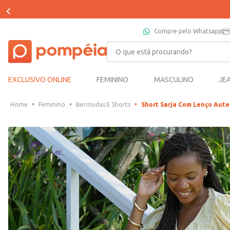
Compre pelo Whatsapp
O que está procurando?
EXCLUSIVO ONLINE
FEMININO
MASCULINO
JE
Feminino
Bermudas E Shorts
Short Sarja Com Lenço Au