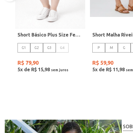
Short Básico Plus Size Feminino PRETO
G1
G2
G3
G4
P
M
G
R$
79
,
90
R$
59
,
90
5
x de
R$
15
,
98
5
x de
R$
11
,
98
SOB