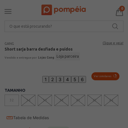
0
O que está procurando?
Clique e veja!
GANG
Short sarja barra desfiada e puídos
Loja parceira
Lojas Gang
Ver similares
1
2
3
4
5
6
TAMANHO
32
34
36
38
40
42
44
Tabela de Medidas