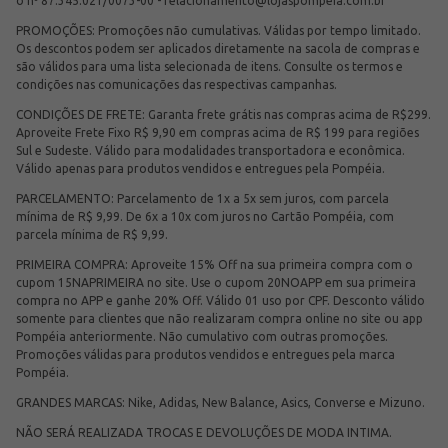
o nº 87.345.021/0073-00 -
relacionamento@lojaspompeia.com.br
PROMOÇÕES: Promoções não cumulativas. Válidas por tempo limitado.
Os descontos podem ser aplicados diretamente na sacola de compras e
são válidos para uma lista selecionada de itens. Consulte os termos e
condições nas comunicações das respectivas campanhas.
CONDIÇÕES DE FRETE: Garanta frete grátis nas compras acima de R$299.
Aproveite Frete Fixo R$ 9,90 em compras acima de R$ 199 para regiões
Sul e Sudeste. Válido para modalidades transportadora e econômica.
Válido apenas para produtos vendidos e entregues pela Pompéia.
PARCELAMENTO: Parcelamento de 1x a 5x sem juros, com parcela
mínima de R$ 9,99. De 6x a 10x com juros no Cartão Pompéia, com
parcela mínima de R$ 9,99.
PRIMEIRA COMPRA: Aproveite 15% Off na sua primeira compra com o
cupom 15NAPRIMEIRA no site. Use o cupom 20NOAPP em sua primeira
compra no APP e ganhe 20% Off. Válido 01 uso por CPF. Desconto válido
somente para clientes que não realizaram compra online no site ou app
Pompéia anteriormente. Não cumulativo com outras promoções.
Promoções válidas para produtos vendidos e entregues pela marca
Pompéia.
GRANDES MARCAS: Nike, Adidas, New Balance, Asics, Converse e Mizuno.
NÃO SERÁ REALIZADA TROCAS E DEVOLUÇÕES DE MODA INTIMA.