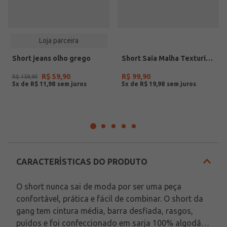
Loja parceira
Short jeans olho grego
Short Saia Malha Texturizada Feminina AMARELO
R$
59
,
90
R$
99
,
90
R$
159
,
90
5
x de
R$
11
,
98
5
x de
R$
19
,
98
CARACTERÍSTICAS DO PRODUTO
O short nunca sai de moda por ser uma peça 
confortável, prática e fácil de combinar. O short da 
gang tem cintura média, barra desfiada, rasgos, 
puídos e foi confeccionado em sarja 100% algodão 