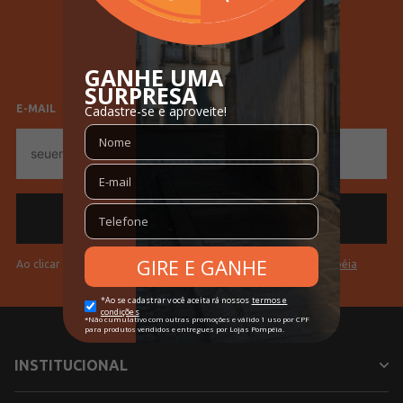
Cores
Branco
SELECIONE SEU GÊNERO
Feminino
Masculino
E-MAIL
E-
mail
Ao clicar em "Cadastrar" você aceita os
Termos de Uso da Pompéia
INSTITUCIONAL