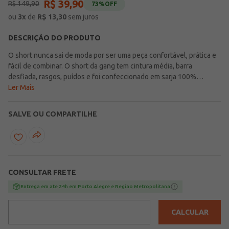
R$
39
,
90
R$
149
,
90
73%
OFF
ou
3
x
de
R$
13,30
sem juros
DESCRIÇÃO DO PRODUTO
O short nunca sai de moda por ser uma peça confortável, prática e
fácil de combinar. O short da gang tem cintura média, barra
desfiada, rasgos, puídos e foi confeccionado em sarja 100%
algodão na cor branca. Ele fica lindo combinado com t-shirts e
Ler Mais
croppeds!
SALVE OU COMPARTILHE
CONSULTAR FRETE
Entrega em ate 24h em Porto Alegre e Regiao Metropolitana
CALCULAR