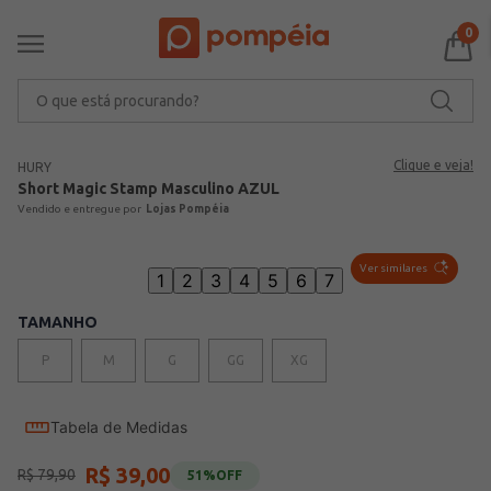
0
O que está procurando?
Clique e veja!
HURY
Short Magic Stamp Masculino AZUL
Lojas Pompéia
Ver similares
1
2
3
4
5
6
7
TAMANHO
P
M
G
GG
XG
Tabela de Medidas
R$
39
,
00
R$
79
,
90
51%
OFF