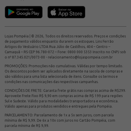
Lojas Pompéia | © 2026, Todos os direitos reservados. Preços e condições
de pagamento válidos enquanto durarem os estoques. Lins Ferrão
Artigos do Vestuário LTDA Rua Júlio de Castilhos, 404 – Centro –
Camaquã – RS CEP 96.780-072 – Fone: 0800 000 5353 Inscrito no CNPJ sob
o nº 87.345.021/0073-00 -
relacionamento@lojaspompeia.com.br
PROMOÇÕES: Promoções não cumulativas. Válidas por tempo limitado.
Os descontos podem ser aplicados diretamente na sacola de compras e
são válidos para uma lista selecionada de itens. Consulte os termos e
condições nas comunicações das respectivas campanhas.
CONDIÇÕES DE FRETE: Garanta frete grátis nas compras acima de R$299.
Aproveite Frete Fixo R$ 9,90 em compras acima de R$ 199 para regiões
Sul e Sudeste. Válido para modalidades transportadora e econômica.
Válido apenas para produtos vendidos e entregues pela Pompéia.
PARCELAMENTO: Parcelamento de 1x a 5x sem juros, com parcela
mínima de R$ 9,99. De 6x a 10x com juros no Cartão Pompéia, com
parcela mínima de R$ 9,99.