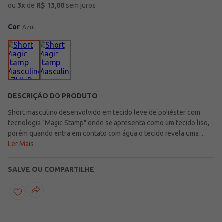
ou
3
x
de
R$
13,00
sem juros
Cor
Azul
DESCRIÇÃO DO PRODUTO
Short masculino desenvolvido em tecido leve de poliéster com
tecnologia "Magic Stamp" onde se apresenta como um tecido liso,
porém quando entra em contato com água o tecido revela uma
estampa super moderna. Possui cós elástico ajustável por cordão e
Ler Mais
caimento soltinho ao corpo que vai promover muito conforto.
Indispensável para os homens despojados! Combine com Regatas e
SALVE OU COMPARTILHE
Chinelos. Tecido: PlanoComposição: 95% poliéster, 05%
elastanoMarca: HuryMedidas do modelo: 1,88 de altura, 82kg e usa
tamanho M.Produto da coleção Primavera/Verão Lojas
Pompéia.com