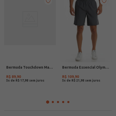
Bermuda Touchdown Masculina CINZA
Bermuda Essencial Olympikus Masculina CINZA
R$
89
,
90
R$
109
,
90
5
x de
R$
17
,
98
5
x de
R$
21
,
98