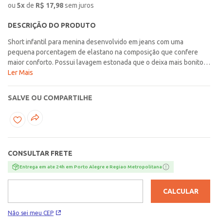
ou
5
x
de
R$
17,98
sem juros
DESCRIÇÃO DO PRODUTO
Short infantil para menina desenvolvido em jeans com uma
pequena porcentagem de elastano na composição que confere
maior conforto. Possui lavagem estonada que o deixa mais bonito.
Apresenta cós com passantes para cinto, ajuste elástico interno,
Ler Mais
fechamento frontal por botão de casa e zíper, bolsos frontais e
posteriores frontais, além de barra com acabamento dobrado.
SALVE OU COMPARTILHE
Acompanha cinto com glitter. Leve e divertido, o short que
acompanha os pequenos em todas as aventuras do dia!\n\nTecido:
Jeans\nComposição: 80,4% algodão, 18% poliéster, 1,6% elastano
CONSULTAR FRETE
Entrega em ate 24h em Porto Alegre e Regiao Metropolitana
CALCULAR
Não sei meu CEP