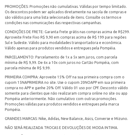
PROMOÇÕES: Promoções não cumulativas. Válidas por tempo limitado.
Os descontos podem ser aplicados diretamente na sacola de compras e
são válidos para uma lista selecionada de itens. Consulte os termos e
condições nas comunicações das respectivas campanhas.
CONDIÇÕES DE FRETE: Garanta frete grátis nas compras acima de R$299.
Aproveite Frete Fixo R$ 9,90 em compras acima de R$ 199 para regiões
Sul e Sudeste. Válido para modalidades transportadora e econômica.
Válido apenas para produtos vendidos e entregues pela Pompéia.
PARCELAMENTO: Parcelamento de 1x a 5x sem juros, com parcela
mínima de R$ 9,99. De 6x a 10x com juros no Cartão Pompéia, com
parcela mínima de R$ 9,99.
PRIMEIRA COMPRA: Aproveite 15% Off na sua primeira compra com o
cupom 15NAPRIMEIRA no site. Use o cupom 20NOAPP em sua primeira
compra no APP e ganhe 20% Off. Válido 01 uso por CPF. Desconto válido
somente para clientes que não realizaram compra online no site ou app
Pompéia anteriormente. Não cumulativo com outras promoções.
Promoções válidas para produtos vendidos e entregues pela marca
Pompéia.
GRANDES MARCAS: Nike, Adidas, New Balance, Asics, Converse e Mizuno.
NÃO SERÁ REALIZADA TROCAS E DEVOLUÇÕES DE MODA INTIMA.