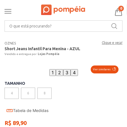
0
O que está procurando?
Clique e veja!
OZNES
Short Jeans Infantil Para Menina - AZUL
Lojas Pompéia
Ver similares
1
2
3
4
TAMANHO
4
6
8
Tabela de Medidas
R$
89
,
90