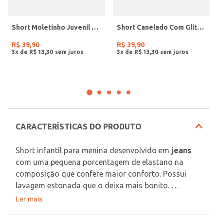
Short Moletinho Juvenil Para Menina - PRETO
Short Canelado Com Glitter Juvenil Para Menina - PRETO
R$
39
,
90
R$
39
,
90
3
x de
R$
13
,
30
3
x de
R$
13
,
30
CARACTERÍSTICAS DO PRODUTO
Short infantil para menina desenvolvido em 
jeans
com uma pequena porcentagem de elastano na 
composição que confere maior conforto. Possui 
lavagem estonada que o deixa mais bonito. 
Apresenta cós com passantes para cinto, ajuste 
Ler mais
Tecido: Jeans
elástico interno, fechamento frontal por botão de 
Composição: 80,4% algodão, 18% poliéster, 1,6% 