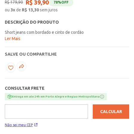
R$
39
,
90
R$
179
,
90
78%
OFF
ou
3
x
de
R$
13,30
sem juros
DESCRIÇÃO DO PRODUTO
Short jeans com bordado e cinto de cordão
Ler Mais
SALVE OU COMPARTILHE
CONSULTAR FRETE
Entrega em ate 24h em Porto Alegre e Regiao Metropolitana
CALCULAR
Não sei meu CEP