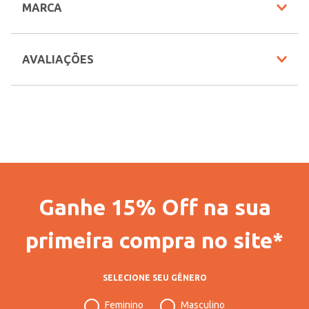
MARCA
INFORMAÇÕES COMPLEMENTARES
Vendido Por
Lojas Gang
AVALIAÇÕES
Código Completo
20400806479901
Gênero
Feminino
Confecção
Convencional
Idade
Adulto
Tecido
Jeans
Ganhe 15% Off na sua
Cores
Azul
primeira compra no site*
SELECIONE SEU GÊNERO
Feminino
Masculino