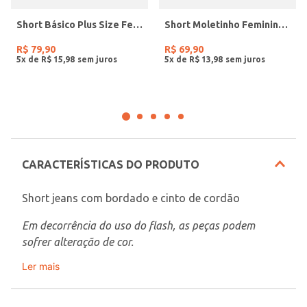
Short Básico Plus Size Feminino PRETO
Short Moletinho Feminino ROSA
R$
79
,
90
R$
69
,
90
5
x de
R$
15
,
98
5
x de
R$
13
,
98
CARACTERÍSTICAS DO PRODUTO
Short jeans com bordado e cinto de cordão
Em decorrência do uso do flash, as peças podem 
sofrer alteração de cor.
Ler mais
Veja outras opções de
Bermudas e Shorts
Femininos: Veja as Opções na Pompéia!
.