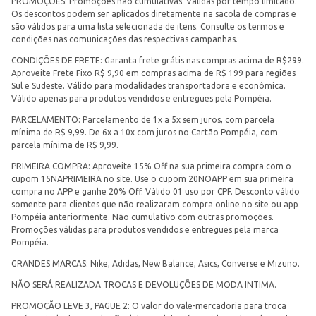
PROMOÇÕES: Promoções não cumulativas. Válidas por tempo limitado.
Os descontos podem ser aplicados diretamente na sacola de compras e
são válidos para uma lista selecionada de itens. Consulte os termos e
condições nas comunicações das respectivas campanhas.
CONDIÇÕES DE FRETE: Garanta frete grátis nas compras acima de R$299.
Aproveite Frete Fixo R$ 9,90 em compras acima de R$ 199 para regiões
Sul e Sudeste. Válido para modalidades transportadora e econômica.
Válido apenas para produtos vendidos e entregues pela Pompéia.
PARCELAMENTO: Parcelamento de 1x a 5x sem juros, com parcela
mínima de R$ 9,99. De 6x a 10x com juros no Cartão Pompéia, com
parcela mínima de R$ 9,99.
PRIMEIRA COMPRA: Aproveite 15% Off na sua primeira compra com o
cupom 15NAPRIMEIRA no site. Use o cupom 20NOAPP em sua primeira
compra no APP e ganhe 20% Off. Válido 01 uso por CPF. Desconto válido
somente para clientes que não realizaram compra online no site ou app
Pompéia anteriormente. Não cumulativo com outras promoções.
Promoções válidas para produtos vendidos e entregues pela marca
Pompéia.
GRANDES MARCAS: Nike, Adidas, New Balance, Asics, Converse e Mizuno.
NÃO SERÁ REALIZADA TROCAS E DEVOLUÇÕES DE MODA INTIMA.
PROMOÇÃO LEVE 3, PAGUE 2: O valor do vale-mercadoria para troca