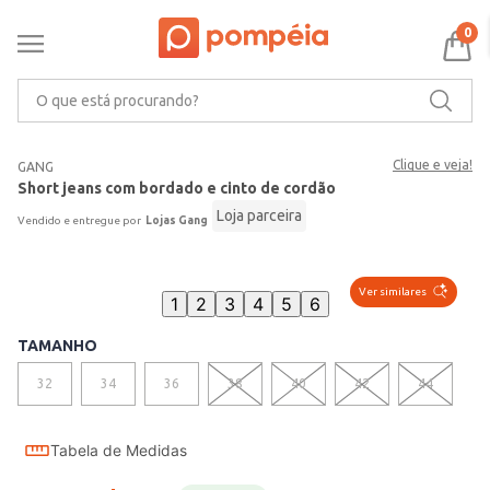
0
O que está procurando?
Clique e veja!
GANG
Short jeans com bordado e cinto de cordão
Loja parceira
Lojas Gang
Ver similares
1
2
3
4
5
6
TAMANHO
32
34
36
38
40
42
44
Tabela de Medidas