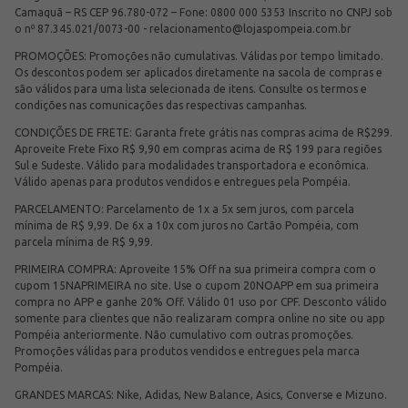
Camaquã – RS CEP 96.780-072 – Fone: 0800 000 5353 Inscrito no CNPJ sob
o nº 87.345.021/0073-00 -
relacionamento@lojaspompeia.com.br
PROMOÇÕES: Promoções não cumulativas. Válidas por tempo limitado.
Os descontos podem ser aplicados diretamente na sacola de compras e
são válidos para uma lista selecionada de itens. Consulte os termos e
condições nas comunicações das respectivas campanhas.
CONDIÇÕES DE FRETE: Garanta frete grátis nas compras acima de R$299.
Aproveite Frete Fixo R$ 9,90 em compras acima de R$ 199 para regiões
Sul e Sudeste. Válido para modalidades transportadora e econômica.
Válido apenas para produtos vendidos e entregues pela Pompéia.
PARCELAMENTO: Parcelamento de 1x a 5x sem juros, com parcela
mínima de R$ 9,99. De 6x a 10x com juros no Cartão Pompéia, com
parcela mínima de R$ 9,99.
PRIMEIRA COMPRA: Aproveite 15% Off na sua primeira compra com o
cupom 15NAPRIMEIRA no site. Use o cupom 20NOAPP em sua primeira
compra no APP e ganhe 20% Off. Válido 01 uso por CPF. Desconto válido
somente para clientes que não realizaram compra online no site ou app
Pompéia anteriormente. Não cumulativo com outras promoções.
Promoções válidas para produtos vendidos e entregues pela marca
Pompéia.
GRANDES MARCAS: Nike, Adidas, New Balance, Asics, Converse e Mizuno.