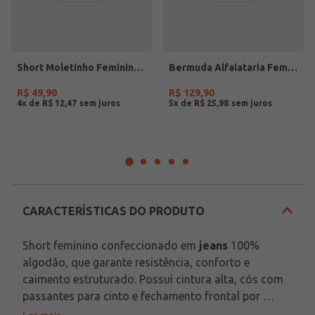
Short Moletinho Feminino BEGE
Bermuda Alfaiataria Feminina OFF WHITE
R$
49
,
90
R$
129
,
90
4
x de
R$
12
,
47
5
x de
R$
25
,
98
CARACTERÍSTICAS DO PRODUTO
Short feminino confeccionado em 
jeans
 100% 
algodão, que garante resistência, conforto e 
caimento estruturado. Possui cintura alta, cós com 
passantes para cinto e fechamento frontal por 
botão de casa e zíper. Conta com bolsos frontais e 