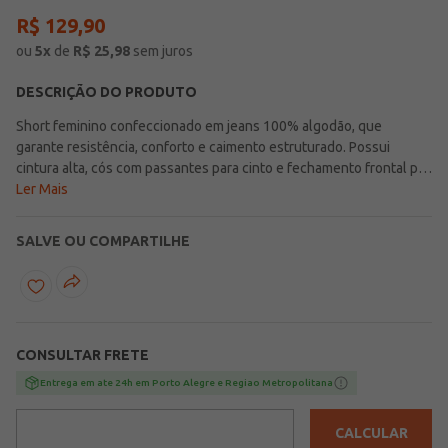
R$
129
,
90
ou
5
x
de
R$
25,98
sem juros
DESCRIÇÃO DO PRODUTO
Short feminino confeccionado em jeans 100% algodão, que
garante resistência, conforto e caimento estruturado. Possui
cintura alta, cós com passantes para cinto e fechamento frontal por
botão de casa e zíper. Conta com bolsos frontais e posteriores
Ler Mais
funcionais e barra arredondada, que adiciona um toque moderno e
diferenciado à peça. Com lavagem tradicional, é ideal para compor
SALVE OU COMPARTILHE
produções casuais e cheias de estilo no dia a dia!\n\nTecido:
Jeans\nComposição: 100% algodão
CONSULTAR FRETE
Entrega em ate 24h em Porto Alegre e Regiao Metropolitana
CALCULAR