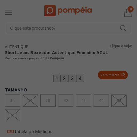
0
O que está procurando?
Clique e veja!
AUTENTIQUE
Short Jeans Boxeador Autentique Feminino AZUL
Lojas Pompéia
Ver similares
1
2
3
4
TAMANHO
34
36
38
40
42
44
46
48
Tabela de Medidas