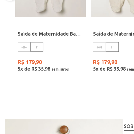
Saída de Maternidade Babado Infantil Para Bebê - BRANCO
RN
P
RN
P
R$
179
,
90
R$
179
,
90
5
x de
R$
35
,
98
5
x de
R$
35
,
98
SOB