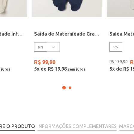
Saída de Maternidade Infantil Para Bebê- BEGE
Saída de Maternidade Gravata Infantil Para Bebê - MARINHO
RN
P
RN
R$
99
,
90
R
R$
139
,
90
5
x de
R$
19
,
98
5
x de
R$
1
RE O PRODUTO
INFORMAÇÕES COMPLEMENTARES
MARC