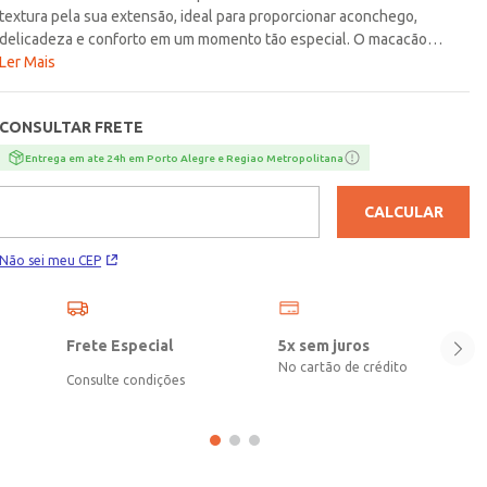
textura pela sua extensão, ideal para proporcionar aconchego,
delicadeza e conforto em um momento tão especial. O macacão
possui gola arredondada, mangas longas, fechamento frontal por
Ler Mais
botões de pressão e acabamento em pézinho, trazendo praticidade
ao vestir e um caimento acolhedor para os primeiros dias do bebê.
CONSULTAR FRETE
Acompanha manta em tricot texturizado no tamanho 72 cm x 72 cm,
perfeita para complementar a composição com suavidade e charme na
Entrega em ate 24h em Porto Alegre e Regiao Metropolitana
saída da maternidade. Como toque especial, acompanha card para
marcar o nome e as informações do nascimento do bebê, tornando a
CALCULAR
peça ainda mais encantadora e cheia de significado!\n\nTecido: Tricot
com textura pela sua extensão\nComposição: 100% poliéster
Não sei meu CEP
Frete Especial
5x sem juros
No cartão de crédito
Consulte condições