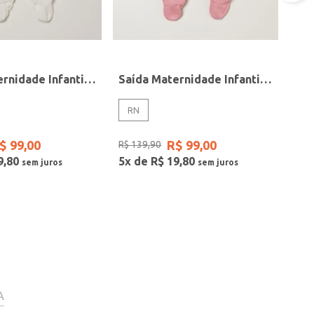
Saída Maternidade Infantil Para Bebê - BRANCO
Saída Maternidade Infantil Para Bebê - ROSA CLARO
RN
$
99
,
00
R$
99
,
00
R$
139
,
90
9
,
80
5
x de
R$
19
,
80
A