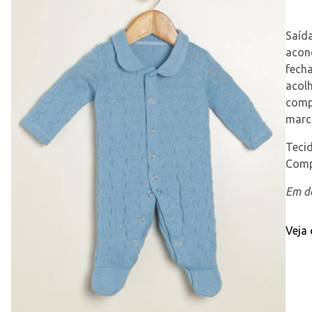
Saída
acon
fecha
acolh
comp
marca
Tecid
Comp
Em de
Veja