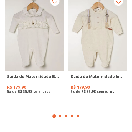
Saída de Maternidade Babado Infantil Para Bebê - BRANCO
Saída de Maternidade Infantil Para Bebê- BEGE
R$
179
,
90
R$
179
,
90
5
x de
R$
35
,
98
5
x de
R$
35
,
98