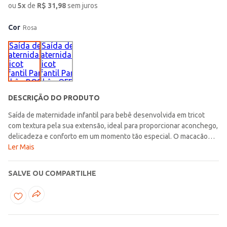
ou
5
x
de
R$
31,98
sem juros
Cor
Rosa
DESCRIÇÃO DO PRODUTO
Saída de maternidade infantil para bebê desenvolvida em tricot
com textura pela sua extensão, ideal para proporcionar aconchego,
delicadeza e conforto em um momento tão especial. O macacão
possui gola arredondada, mangas longas, fechamento frontal por
Ler Mais
botões de pressão e acabamento em pézinho, trazendo
praticidade ao vestir e um caimento acolhedor para os primeiros
SALVE OU COMPARTILHE
dias do bebê. Acompanha manta em tricot texturizado no tamanho
72 cm x 72 cm, perfeita para completar a composição com charme e
suavidade na saída da maternidade. Como toque especial, a peça
acompanha card para marcar o nome e as informações do
nascimento do bebê, tornando este conjunto ainda mais