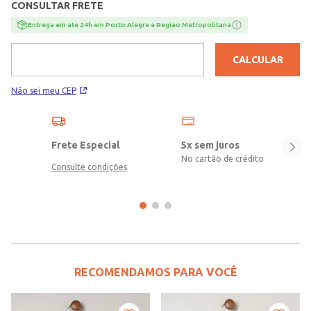
CONSULTAR FRETE
encantador e cheio de significado!\n\nTecido: Tricot\nComposição:
100% poliéster
Entrega em ate 24h em Porto Alegre e Regiao Metropolitana
CALCULAR
Não sei meu CEP
Frete Especial
5x sem juros
No cartão de crédito
Consulte condições
RECOMENDAMOS PARA VOCÊ