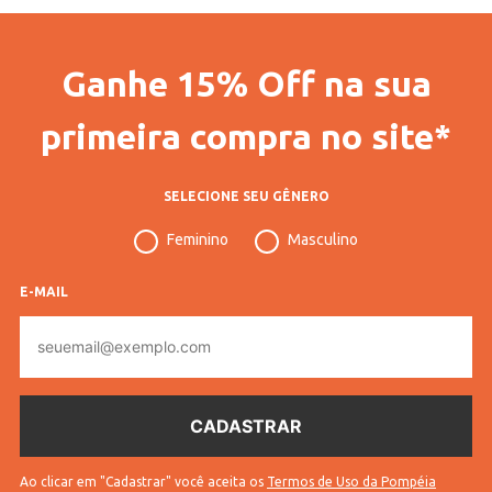
Código Completo
10503107041602
Ganhe 15% Off na sua
Gênero
Feminino
Idade
Bebê
primeira compra no site*
Manga
Longa
SELECIONE SEU GÊNERO
Tecido
Tricot
Feminino
Masculino
Cores
Rosa
E-MAIL
E-
mail
Ao clicar em "Cadastrar" você aceita os
Termos de Uso da Pompéia