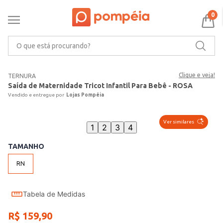
0
O que está procurando?
Clique e veja!
TERNURA
Saída de Maternidade Tricot Infantil Para Bebê - ROSA
Lojas Pompéia
Ver similares
1
2
3
4
TAMANHO
RN
Tabela de Medidas
R$
159
,
90