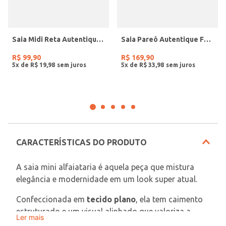
Saia Midi Reta Autentique Feminina MARROM
Saia Pareô Autentique Feminina PRETO
R$
99
,
90
R$
169
,
90
5
x de
R$
19
,
98
5
x de
R$
33
,
98
CARACTERÍSTICAS DO PRODUTO
A saia mini alfaiataria é aquela peça que mistura 
elegância e modernidade em um look super atual.
Confeccionada em 
tecido plano
, ela tem caimento 
estruturado e um visual alinhado que valoriza a 
Ler mais
silhueta com muito estilo. O comprimento curto 