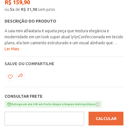
R$
159
,
90
ou
5
x
de
R$
31,98
sem juros
DESCRIÇÃO DO PRODUTO
A saia mini alfaiataria é aquela peça que mistura elegância e
modernidade em um look super atual.\n\nConfeccionada em tecido
plano, ela tem caimento estruturado e um visual alinhado que
valoriza a silhueta com muito estilo. O comprimento curto traz um
Ler Mais
toque fashionista, equilibrando o clássico com uma pegada mais
ousada. O modelo conta com forro em short, garantindo conforto e
SALVE OU COMPARTILHE
segurança no uso, além do zíper lateral, que facilita na hora de
vestir e mantém o acabamento clean. É o tipo de peça que transita
facilmente entre produções mais casuais e combinações mais
arrumadas.\n\nFica incrível com camisas, blusas ajustadas ou até
uma t-shirt básica para criar looks modernos e cheios de
CONSULTAR FRETE
personalidade.
Entrega em ate 24h em Porto Alegre e Regiao Metropolitana
CALCULAR