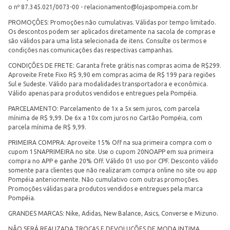
o nº 87.345.021/0073-00 -
relacionamento@lojaspompeia.com.br
PROMOÇÕES: Promoções não cumulativas. Válidas por tempo limitado.
Os descontos podem ser aplicados diretamente na sacola de compras e
são válidos para uma lista selecionada de itens. Consulte os termos e
condições nas comunicações das respectivas campanhas.
CONDIÇÕES DE FRETE: Garanta frete grátis nas compras acima de R$299.
Aproveite Frete Fixo R$ 9,90 em compras acima de R$ 199 para regiões
Sul e Sudeste. Válido para modalidades transportadora e econômica.
Válido apenas para produtos vendidos e entregues pela Pompéia.
PARCELAMENTO: Parcelamento de 1x a 5x sem juros, com parcela
mínima de R$ 9,99. De 6x a 10x com juros no Cartão Pompéia, com
parcela mínima de R$ 9,99.
PRIMEIRA COMPRA: Aproveite 15% Off na sua primeira compra com o
cupom 15NAPRIMEIRA no site. Use o cupom 20NOAPP em sua primeira
compra no APP e ganhe 20% Off. Válido 01 uso por CPF. Desconto válido
somente para clientes que não realizaram compra online no site ou app
Pompéia anteriormente. Não cumulativo com outras promoções.
Promoções válidas para produtos vendidos e entregues pela marca
Pompéia.
GRANDES MARCAS: Nike, Adidas, New Balance, Asics, Converse e Mizuno.
NÃO SERÁ REALIZADA TROCAS E DEVOLUÇÕES DE MODA INTIMA.