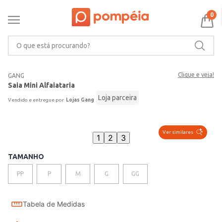
0
O que está procurando?
Clique e veja!
GANG
Saia Mini Alfaiataria
Loja parceira
Lojas Gang
Ver similares
1
2
3
TAMANHO
PP
P
M
G
GG
Tabela de Medidas