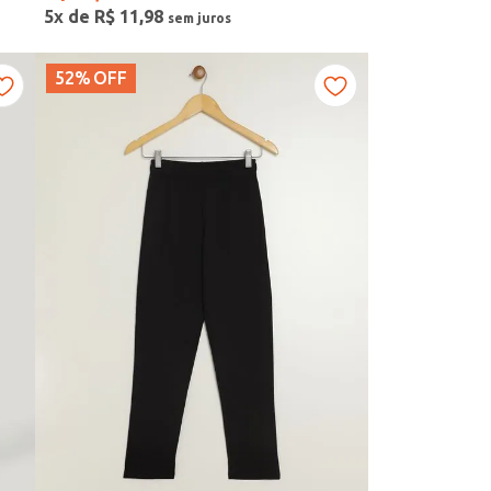
5
x de
R$
11
,
98
52%
OFF