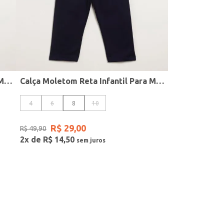
Calça Moletom Reta Infantil Para Menina - PRETO
Calça Moletom Reta Infantil Para Menina - MARINHO
4
6
8
10
R$
29
,
00
R$
49
,
90
2
x de
R$
14
,
50