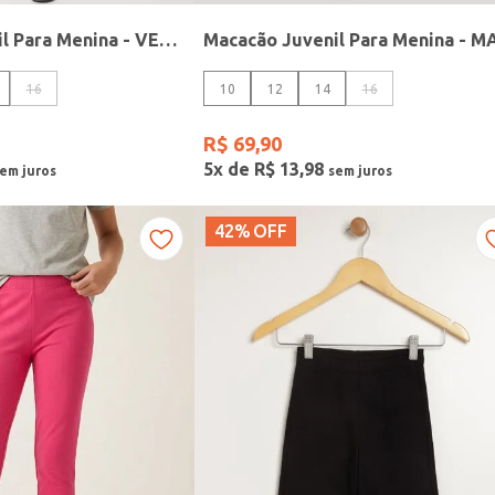
Macacão Juvenil Para Menina - VERMELHO
16
10
12
14
16
R$
69
,
90
5
x de
R$
13
,
98
42%
OFF