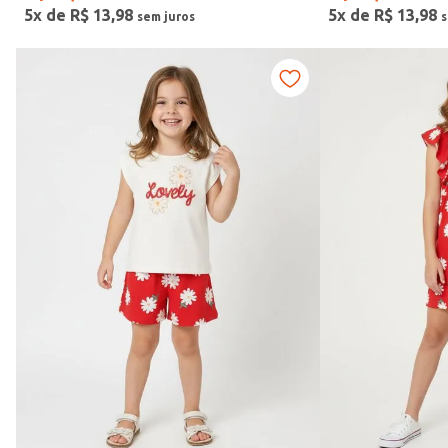
5
x de
R$
13
,
98
5
x de
R$
13
,
98
TAMANHO
1
Gênero
2
3
4
6
8
10
12
14
16