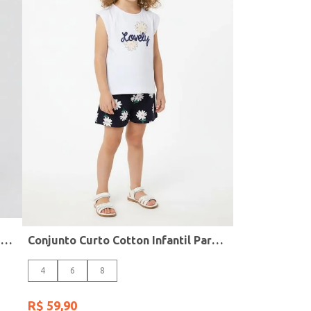
Vestido Malha Estampada Infantil Para Menina - ROSA
Conjunto Curto Cotton Infantil Para Menina- BRANCO
4
6
8
R$
59
,
90