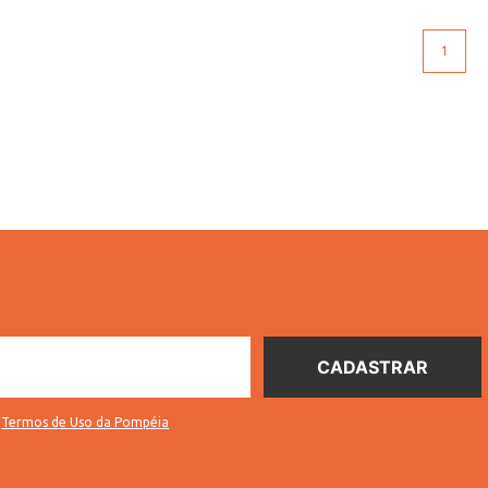
1
s
Termos de Uso da Pompéia