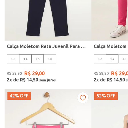
Idade
Calça Moletom Reta Juvenil Para Menina - MARINHO
12
14
16
18
12
14
16
R$
29
,
00
R$
29
,
R$
59
,
90
R$
59
,
90
2
x de
R$
14
,
50
2
x de
R$
14
,
50
42%
OFF
52%
OFF