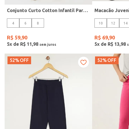
Conjunto Curto Cotton Infantil Para Menina- OFF WHITE
4
6
8
10
12
14
Gola
R$
59
,
90
R$
69
,
90
5
x de
R$
11
,
98
5
x de
R$
13
,
98
52%
OFF
52%
OFF