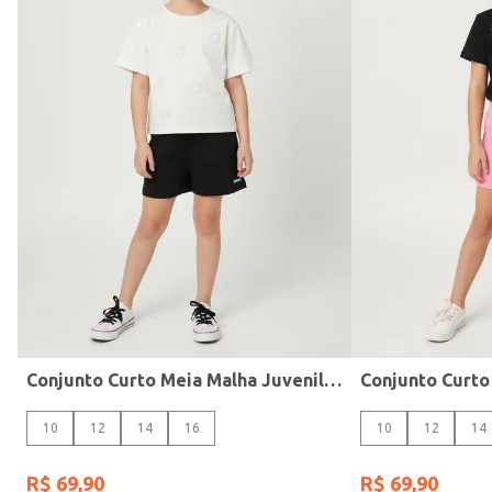
Calças
Cores
Conjuntos
Macacão
Vestidos
Conjunto Curto Meia Malha Juvenil Para Menina- OFF WHITE
10
12
14
16
10
12
14
R$
69
,
90
R$
69
,
90