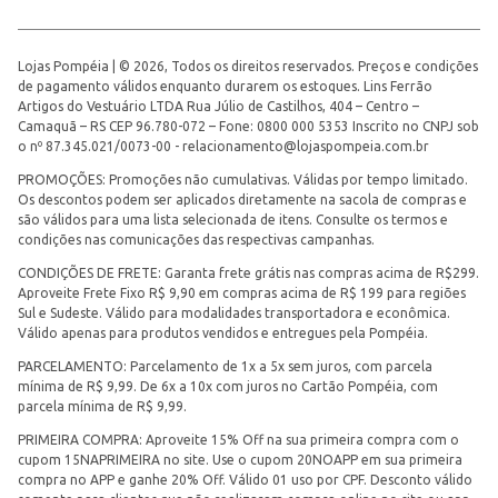
Lojas Pompéia | © 2026, Todos os direitos reservados. Preços e condições
de pagamento válidos enquanto durarem os estoques. Lins Ferrão
Artigos do Vestuário LTDA Rua Júlio de Castilhos, 404 – Centro –
Camaquã – RS CEP 96.780-072 – Fone: 0800 000 5353 Inscrito no CNPJ sob
o nº 87.345.021/0073-00 -
relacionamento@lojaspompeia.com.br
PROMOÇÕES: Promoções não cumulativas. Válidas por tempo limitado.
Os descontos podem ser aplicados diretamente na sacola de compras e
são válidos para uma lista selecionada de itens. Consulte os termos e
condições nas comunicações das respectivas campanhas.
CONDIÇÕES DE FRETE: Garanta frete grátis nas compras acima de R$299.
Aproveite Frete Fixo R$ 9,90 em compras acima de R$ 199 para regiões
Sul e Sudeste. Válido para modalidades transportadora e econômica.
Válido apenas para produtos vendidos e entregues pela Pompéia.
PARCELAMENTO: Parcelamento de 1x a 5x sem juros, com parcela
mínima de R$ 9,99. De 6x a 10x com juros no Cartão Pompéia, com
parcela mínima de R$ 9,99.
PRIMEIRA COMPRA: Aproveite 15% Off na sua primeira compra com o
cupom 15NAPRIMEIRA no site. Use o cupom 20NOAPP em sua primeira
compra no APP e ganhe 20% Off. Válido 01 uso por CPF. Desconto válido