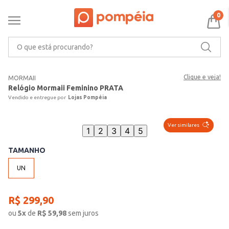
0
O que está procurando?
Clique e veja!
MORMAII
Relógio Mormaii Feminino PRATA
Lojas Pompéia
Ver similares
1
2
3
4
5
TAMANHO
UN
R$
299
,
90
ou
5
x
de
R$
59,98
sem juros