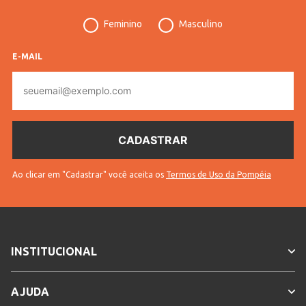
Código Pompéia
70199
Feminino
Masculino
Modelo
Digital
Vendido Por
Lojas Pompéia
E-MAIL
E-
Código Completo
10903607019901
mail
Modelo de Pulseira
Aço Inoxidável
Gênero
Feminino
Idade
Adulto
Ao clicar em "Cadastrar" você aceita os
Termos de Uso da Pompéia
Cores
Prata
INSTITUCIONAL
AJUDA