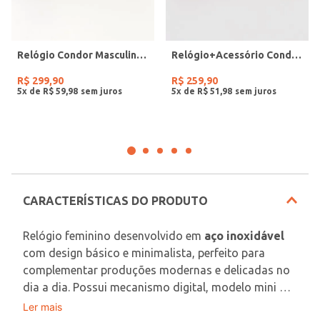
Relógio Condor Masculino PRETO
Relógio+Acessório Condor Feminino PRATA
R$
299
,
90
R$
259
,
90
5
x de
R$
59
,
98
5
x de
R$
51
,
98
CARACTERÍSTICAS DO PRODUTO
Relógio feminino desenvolvido em 
aço inoxidável
com design básico e minimalista, perfeito para 
complementar produções modernas e delicadas no 
dia a dia. Possui mecanismo digital, modelo mini 
com caixa quadrada de 25mm e vidro em cristal 
Ler mais
Especificações do Produto: