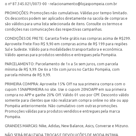
o nº 87.345.021/0073-00 -
relacionamento@lojaspompeia.com.br
PROMOÇÕES: Promoções não cumulativas. Válidas por tempo limitado.
Os descontos podem ser aplicados diretamente na sacola de compras e
são válidos para uma lista selecionada de itens. Consulte os termos e
condições nas comunicações das respectivas campanhas.
CONDIÇÕES DE FRETE: Garanta frete grátis nas compras acima de R$299.
Aproveite Frete Fixo R$ 9,90 em compras acima de R$ 199 para regiões
Sul e Sudeste. Válido para modalidades transportadora e econômica.
Válido apenas para produtos vendidos e entregues pela Pompéia.
PARCELAMENTO: Parcelamento de 1x a 5x sem juros, com parcela
mínima de R$ 9,99. De 6x a 10x com juros no Cartão Pompéia, com
parcela mínima de R$ 9,99.
PRIMEIRA COMPRA: Aproveite 15% Off na sua primeira compra com o
cupom 15NAPRIMEIRA no site. Use o cupom 20NOAPP em sua primeira
compra no APP e ganhe 20% Off. Válido 01 uso por CPF. Desconto válido
somente para clientes que não realizaram compra online no site ou app
Pompéia anteriormente. Não cumulativo com outras promoções.
Promoções válidas para produtos vendidos e entregues pela marca
Pompéia.
GRANDES MARCAS: Nike, Adidas, New Balance, Asics, Converse e Mizuno.
NÃO SERÁ REALIZADA TROCAS E DEVOLUÇÕES DE MODA INTIMA.