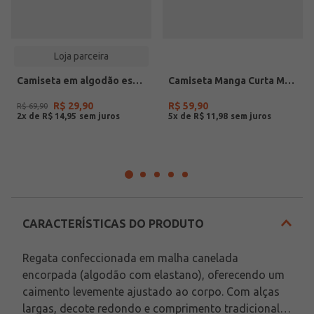
Loja parceira
Camiseta em algodão estampa french riviera
Camiseta Manga Curta Masculina NATURAL
R$
29
,
90
R$
59
,
90
R$
69
,
90
2
x de
R$
14
,
95
5
x de
R$
11
,
98
CARACTERÍSTICAS DO PRODUTO
Regata confeccionada em malha canelada 
encorpada (algodão com elastano), oferecendo um 
caimento levemente ajustado ao corpo. Com alças 
largas, decote redondo e comprimento tradicional, 