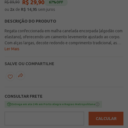
R$
29
,
90
R$
89
,
90
67%
OFF
ou
2
x
de
R$
14,95
sem juros
DESCRIÇÃO DO PRODUTO
Regata confeccionada em malha canelada encorpada (algodão com
elastano), oferecendo um caimento levemente ajustado ao corpo.
Com alças largas, decote redondo e comprimento tradicional, as
regatas voltaram com tudo. Perfeitas para combinar com jeans e
Ler Mais
sobrepor com camisas ou jaquetas, são a escolha ideal para a
temporada, garantindo conforto e estilo. Esse visual, que dominou
SALVE OU COMPARTILHE
os desfiles e marcas de luxo, agora chega na cor tendência do
momento, o marrom, essencial para criar looks de alto verão com
bermudas. Aposte nessa peça versátil e muito confortável!
CONSULTAR FRETE
Entrega em ate 24h em Porto Alegre e Regiao Metropolitana
CALCULAR