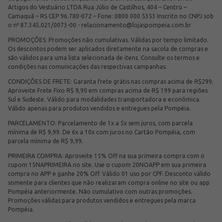
Artigos do Vestuário LTDA Rua Júlio de Castilhos, 404 – Centro –
Camaquã – RS CEP 96.780-072 – Fone: 0800 000 5353 Inscrito no CNPJ sob
o nº 87.345.021/0073-00 -
relacionamento@lojaspompeia.com.br
PROMOÇÕES: Promoções não cumulativas. Válidas por tempo limitado.
Os descontos podem ser aplicados diretamente na sacola de compras e
são válidos para uma lista selecionada de itens. Consulte os termos e
condições nas comunicações das respectivas campanhas.
CONDIÇÕES DE FRETE: Garanta frete grátis nas compras acima de R$299.
Aproveite Frete Fixo R$ 9,90 em compras acima de R$ 199 para regiões
Sul e Sudeste. Válido para modalidades transportadora e econômica.
Válido apenas para produtos vendidos e entregues pela Pompéia.
PARCELAMENTO: Parcelamento de 1x a 5x sem juros, com parcela
mínima de R$ 9,99. De 6x a 10x com juros no Cartão Pompéia, com
parcela mínima de R$ 9,99.
PRIMEIRA COMPRA: Aproveite 15% Off na sua primeira compra com o
cupom 15NAPRIMEIRA no site. Use o cupom 20NOAPP em sua primeira
compra no APP e ganhe 20% Off. Válido 01 uso por CPF. Desconto válido
somente para clientes que não realizaram compra online no site ou app
Pompéia anteriormente. Não cumulativo com outras promoções.
Promoções válidas para produtos vendidos e entregues pela marca
Pompéia.