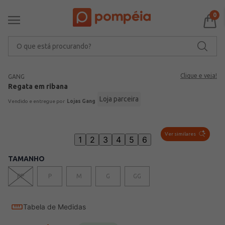
0
O que está procurando?
Clique e veja!
GANG
Regata em ribana
Loja parceira
Lojas Gang
Ver similares
1
2
3
4
5
6
TAMANHO
PP
P
M
G
GG
Tabela de Medidas