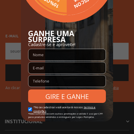
Gola
Gola Careca
SELECIONE SEU GÊNERO
Tecido
Ribana
Feminino
Masculino
Cores
Marrom
E-MAIL
E-
mail
Ao clicar em "Cadastrar" você aceita os
Termos de Uso da Pompéia
INSTITUCIONAL