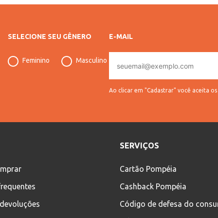
SELECIONE SEU GÊNERO
E-MAIL
E-
Feminino
Masculino
mail
Ao clicar em "Cadastrar" você aceita o
SERVIÇOS
mprar
Cartão Pompéia
frequentes
Cashback Pompéia
 devoluções
Código de defesa do cons