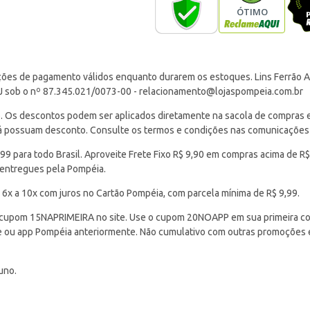
ções de pagamento válidos enquanto durarem os estoques. Lins Ferrão Ar
J sob o nº 87.345.021/0073-00 -
relacionamento@lojaspompeia.com.br
Os descontos podem ser aplicados diretamente na sacola de compras e s
 já possuam desconto. Consulte os termos e condições nas comunicações
 para todo Brasil. Aproveite Frete Fixo R$ 9,90 em compras acima de R$
 entregues pela Pompéia.
 6x a 10x com juros no Cartão Pompéia, com parcela mínima de R$ 9,99.
cupom 15NAPRIMEIRA no site. Use o cupom 20NOAPP em sua primeira com
ite ou app Pompéia anteriormente. Não cumulativo com outras promoções
uno.