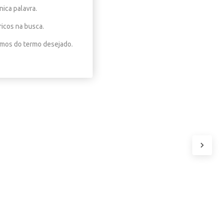
nica palavra.
ricos na busca.
nimos do termo desejado.