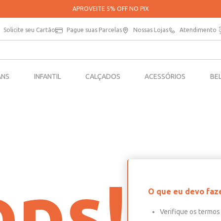
APROVEITE 5% OFF NO PIX
Solicite seu Cartão
Pague suas Parcelas
Nossas Lojas
Atendimento
ANS
INFANTIL
CALÇADOS
ACESSÓRIOS
BE
ps!
O que eu devo faz
Verifique os termos 