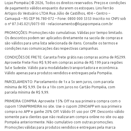
Lojas Pompéia | © 2026, Todos os direitos reservados. Preços e condições
de pagamento válidos enquanto durarem os estoques. Lins Ferrão
Artigos do Vestuário LTDA Rua Júlio de Castilhos, 404 – Centro –
Camaquã – RS CEP 96.780-072 – Fone: 0800 000 5353 Inscrito no CNPJ sob
o nº 87.345.021/0073-00 -
relacionamento@lojaspompeia.com.br
PROMOÇÕES: Promoções não cumulativas. Válidas por tempo limitado.
Os descontos podem ser aplicados diretamente na sacola de compras e
são válidos para uma lista selecionada de itens. Consulte os termos e
condições nas comunicações das respectivas campanhas.
CONDIÇÕES DE FRETE: Garanta frete grátis nas compras acima de R$299.
Aproveite Frete Fixo R$ 9,90 em compras acima de R$ 199 para regiões
Sul e Sudeste. Válido para modalidades transportadora e econômica.
Válido apenas para produtos vendidos e entregues pela Pompéia.
PARCELAMENTO: Parcelamento de 1x a 5x sem juros, com parcela
mínima de R$ 9,99. De 6x a 10x com juros no Cartão Pompéia, com
parcela mínima de R$ 9,99.
PRIMEIRA COMPRA: Aproveite 15% Off na sua primeira compra com o
cupom 15NAPRIMEIRA no site. Use o cupom 20NOAPP em sua primeira
compra no APP e ganhe 20% Off. Válido 01 uso por CPF. Desconto válido
somente para clientes que não realizaram compra online no site ou app
Pompéia anteriormente. Não cumulativo com outras promoções.
Promoções válidas para produtos vendidos e entregues pela marca