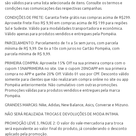
são válidos para uma lista selecionada de itens. Consulte os termos e
condições nas comunicações das respectivas campanhas.
CONDIÇÕES DE FRETE: Garanta frete grátis nas compras acima de R$299.
Aproveite Frete Fixo R$ 9,90 em compras acima de R$ 199 para regiões
Sul e Sudeste. Válido para modalidades transportadora e econômica.
Válido apenas para produtos vendidos e entregues pela Pompéia.
PARCELAMENTO: Parcelamento de 1x a 5x sem juros, com parcela
mínima de R$ 9,99. De 6x a 10x com juros no Cartão Pompéia, com
parcela mínima de R$ 9,99.
PRIMEIRA COMPRA: Aproveite 15% Off na sua primeira compra com o
cupom 15NAPRIMEIRA no site. Use o cupom 20NOAPP em sua primeira
compra no APP e ganhe 20% Off. Válido 01 uso por CPF. Desconto válido
somente para clientes que não realizaram compra online no site ou app
Pompéia anteriormente. Não cumulativo com outras promoções.
Promoções válidas para produtos vendidos e entregues pela marca
Pompéia.
GRANDES MARCAS: Nike, Adidas, New Balance, Asics, Converse e Mizuno.
NÃO SERÁ REALIZADA TROCAS E DEVOLUÇÕES DE MODA INTIMA.
PROMOÇÃO LEVE 3, PAGUE 2: O valor do vale-mercadoria para troca
será equivalente ao valor final do produto, já considerando o desconto
aplicado pela promoção.