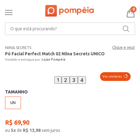
0
O que está procurando?
Clique e veja!
NIINA SECRETS
Pó Facial Perfect Match 02 Niina Secrets UNICO
Lojas Pompéia
Ver similares
1
2
3
4
TAMANHO
UN
R$
69
,
90
ou
5
x
de
R$
13,98
sem juros