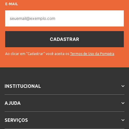
Veja outras opções de
Pó Facial Matte e Translúcido
E-MAIL
para Acabamento Perfeito!
.
E-
mail
INFORMAÇÕES COMPLEMENTARES
Código
55153
Pompéia
Textura
Solto
Ao clicar em "Cadastrar" você aceita os
Termos de Uso da Pompéia
Vendido
Lojas Pompéia
Por
Código
11201405515301
Completo
INSTITUCIONAL
Sem
* Para sua segurança, não
troca
efetuamos a troca deste produto.
AJUDA
SERVIÇOS