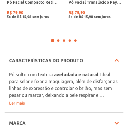
Pó Facial Compacto Retinol 20 Payot UNICO
Pó Facial Translúcido Payot UNICO
R$
79
,
90
R$
79
,
90
5
x de
R$
15
,
98
5
x de
R$
15
,
98
CARACTERÍSTICAS DO PRODUTO
Pó solto com textura 
aveludada e natural
. Ideal 
para selar e fixar a maquiagem, além de disfarçar as 
linhas de expressão e controlar o brilho, mas sem 
pesar ou marcar, deixando a pele respirar e 
permitindo construir camadas. Possui em sua 
Ler mais
Benefícios
fórmula blend de ativos como o 
óleo de rosa 
Textura ultrafina;
negra, vitaminas do complexo B e F, colágeno 
Efeito antibrilho;
vegetal, fucogel e prebióticos
, além da 
MARCA
Dura o dia todo;