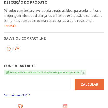
DESCRIÇÃO DO PRODUTO
Pó solto com textura aveludada e natural. Ideal para selar e fixar a
maquiagem, além de disfarçar as linhas de expressão e controlar o
brilho, mas sem pesar ou marcar, deixando a pele respirar e
permitindo construir camadas. Possui em sua fórmula blend de
Ler Mais
ativos como o óleo de rosa negra, vitaminas do complexo B e F,
colágeno vegetal, fucogel e prebióticos, além da tecnologia
SALVE OU COMPARTILHE
secrets 3.0 que possui uma combinação de diferentes elementos
que auxiliam na melhora da aparência da pele, disfarçando os
poros. Sua embalagem inovadora tem sistema de trava que evita
desperdícios. Esse produto é sinônimo de
versatilidade!\n\nBenefícios\nTextura ultrafina;\nEfeito
CONSULTAR FRETE
antibrilho;\nDura o dia todo;\nNão acumula/marca;\nResistente ao
suor.\n\nA cor 2 é uma pó de intensidade de cor clara de subtom
Entrega em ate 24h em Porto Alegre e Regiao Metropolitana
neutro, sendo uma ótima opção de pó para a pele
branca.\n\nCruelty Free\n\nContém: 12g\nCor: 2\nLinha: Niina
CALCULAR
Secrets
Não sei meu CEP