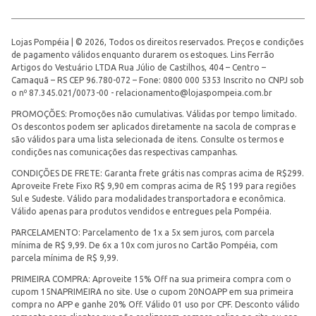
Lojas Pompéia | © 2026, Todos os direitos reservados. Preços e condições
de pagamento válidos enquanto durarem os estoques. Lins Ferrão
Artigos do Vestuário LTDA Rua Júlio de Castilhos, 404 – Centro –
Camaquã – RS CEP 96.780-072 – Fone: 0800 000 5353 Inscrito no CNPJ sob
o nº 87.345.021/0073-00 -
relacionamento@lojaspompeia.com.br
PROMOÇÕES: Promoções não cumulativas. Válidas por tempo limitado.
Os descontos podem ser aplicados diretamente na sacola de compras e
são válidos para uma lista selecionada de itens. Consulte os termos e
condições nas comunicações das respectivas campanhas.
CONDIÇÕES DE FRETE: Garanta frete grátis nas compras acima de R$299.
Aproveite Frete Fixo R$ 9,90 em compras acima de R$ 199 para regiões
Sul e Sudeste. Válido para modalidades transportadora e econômica.
Válido apenas para produtos vendidos e entregues pela Pompéia.
PARCELAMENTO: Parcelamento de 1x a 5x sem juros, com parcela
mínima de R$ 9,99. De 6x a 10x com juros no Cartão Pompéia, com
parcela mínima de R$ 9,99.
PRIMEIRA COMPRA: Aproveite 15% Off na sua primeira compra com o
cupom 15NAPRIMEIRA no site. Use o cupom 20NOAPP em sua primeira
compra no APP e ganhe 20% Off. Válido 01 uso por CPF. Desconto válido